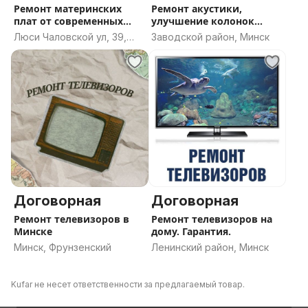
Ремонт материнских
Ремонт акустики,
плат от современных
улучшение колонок
телевизоров
динамиков.
Люси Чаловской ул, 39,
Заводской район, Минск
Борисов, Борисовский
район, Минская область
Договорная
Договорная
Ремонт телевизоров в
Ремонт телевизоров на
Минске
дому. Гарантия.
Минск, Фрунзенский
Ленинский район, Минск
Kufar не несет ответственности за предлагаемый товар.