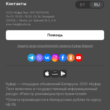
Контакты
BY
RU
ООО «Куфар Тех», УНП 191767445
Пн-Пт: 10:00 – 18:00; Сб, Вс: Выходной
220029, г. Минск, ул. Красная 7А-2, 3-й
этаж
help@kufar.by
Помощь
Защита прав потребителей сервиса Куфар Маркет
Куфар — площадка объявлений Беларуси. ООО «Куфар
Тех» включено в государственный информационный
ресурс «Реестр рекламораспространителей»
*Оплата производится в белорусских рублях по курсу
НБ РБ.