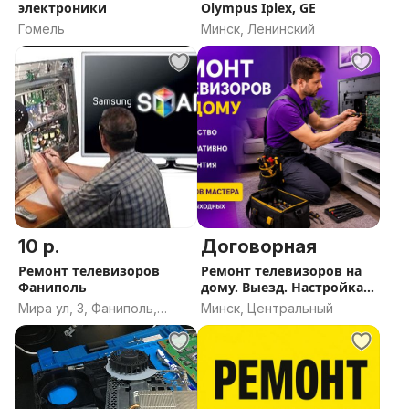
электроники
Olympus Iplex, GE
Гомель
Минск, Ленинский
10 р.
Договорная
Ремонт телевизоров
Ремонт телевизоров на
Фаниполь
дому. Выезд. Настройка
телевизора. Ремонт/
Мира ул, 3, Фаниполь,
Минск, Центральный
замена подсветки
Дзержинский район,
телевизора на дому.
Минская область