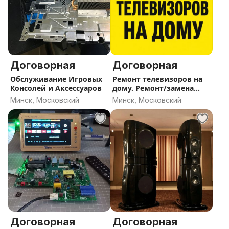
Договорная
Договорная
Обслуживание Игровых
Ремонт телевизоров на
Консолей и Аксессуаров
дому. Ремонт/замена
подсветки телевизора
Минск, Московский
Минск, Московский
LG, Samsung и др.
Частный мастер.
Договорная
Договорная