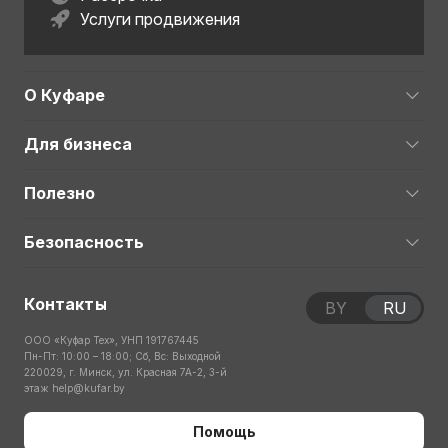
Услуги продвижения
О Куфаре
Для бизнеса
Полезно
Безопасность
Контакты
BY
RU
ООО «Куфар Тех», УНП 191767445
Пн-Пт: 10:00 – 18:00; Сб, Вс: Выходной
220029, г. Минск, ул. Красная 7А-2, 3-й
этаж
help@kufar.by
Помощь