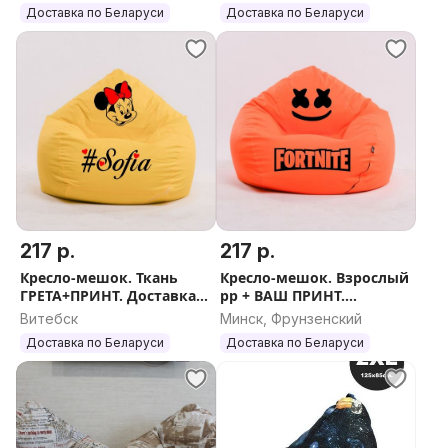
Доставка по Беларуси
Доставка по Беларуси
например, и прочее).
- Также можно заказать отдельно чехлы или
наполнитель (шарики пенопласта). Цены уточняйте.
- Мы стараемся, чтобы Вам было комфортно!
Звоните по любым вопросам!
217 р.
217 р.
Кресло-мешок. Ткань
Кресло-мешок. Взрослый
ГРЕТА+ПРИНТ. Доставка
рр + ВАШ ПРИНТ.
по РБ.
Доставка РБ
Витебск
Минск, Фрунзенский
Доставка по Беларуси
Доставка по Беларуси