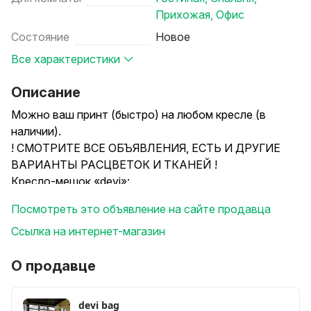
Прихожая
,
Офис
Состояние
Новое
Все характеристики
Описание
Можно ваш принт (быстро) на любом кресле (в
наличии).
! СМОТРИТЕ ВСЕ ОБЪЯВЛЕНИЯ, ЕСТЬ И ДРУГИЕ
ВАРИАНТЫ РАСЦВЕТОК И ТКАНЕЙ !
Кресло-мешок «devi»:
- Практичное, качественное, удобное изделие по
Посмотреть это объявление на сайте продавца
приемлемой цене.
- Кресло принимает форму тела за счет множества
Ссылка на интернет-магазин
маленьких шариков пенопласта внутри (диаметр 2-
4мм).
О продавце
- Собственное изготовление, делаем на совесть.
- Кресла всегда в наличии для Вас, отправляем заказ
devi bag