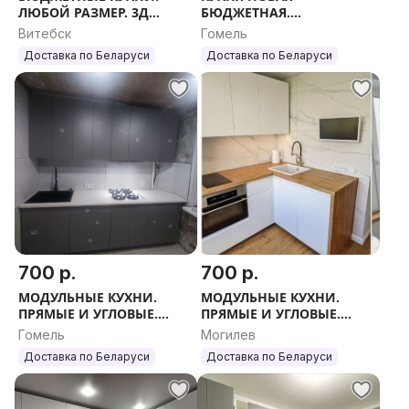
ЛЮБОЙ РАЗМЕР. 3Д
БЮДЖЕТНАЯ.
ПРОЕКТ. ЗАМЕР.
МОДУЛЬНЫЕ КУХНИ.
Витебск
Гомель
ПРЯМЫЕ И УГЛОВЫЕ.
Доставка по Беларуси
Доставка по Беларуси
ЛЮБОЙ РАЗМЕР.
700 р.
700 р.
МОДУЛЬНЫЕ КУХНИ.
МОДУЛЬНЫЕ КУХНИ.
ПРЯМЫЕ И УГЛОВЫЕ.
ПРЯМЫЕ И УГЛОВЫЕ.
ЛЮБОЙ РАЗМЕР.
ЛЮБОЙ РАЗМЕР.
Гомель
Могилев
Доставка по Беларуси
Доставка по Беларуси