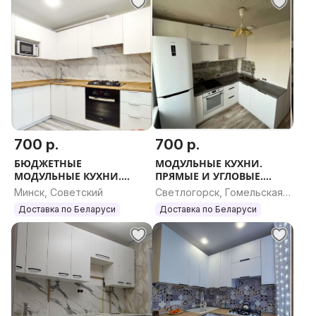
700 р.
700 р.
БЮДЖЕТНЫЕ
МОДУЛЬНЫЕ КУХНИ.
МОДУЛЬНЫЕ КУХНИ.
ПРЯМЫЕ И УГЛОВЫЕ.
ПРОЕКТ. ВЫЕЗД НА ЗАМЕР.
ЛЮБОЙ РАЗМЕР.
Минск, Советский
Светлогорск, Гомельская
КУХНЯ НОВАЯ
область
Доставка по Беларуси
Доставка по Беларуси
БЮДЖЕТНАЯ. КУХОННЫЙ
ГАРНИТУР.