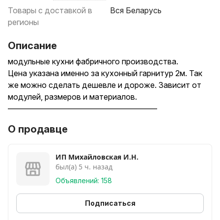
Товары с доставкой в
Вся Беларусь
регионы
Описание
модульные кухни фабричного производства.
Цена указана именно за кухонный гарнитур 2м. Так
же можно сделать дешевле и дороже. Зависит от
модулей, размеров и материалов.
––––––––––––––––––––––––––––––––––––––
Спроектируем и изготовим кухни под размеры
О продавце
вашего помещния.
БЫСТРО И КАЧЕСТВЕННО. СРОКИ ПОСТАВКИ 3-7
ДНЕЙ.
ИП Михайловская И.Н.
был(а) 5 ч. назад
Прямые, Угловые, П-образные.
-------------------------------------
Объявлений: 158
Можно выбрать шкафчики любого типа и размера.
(см. последнее фото):
Подписаться
распашные, с подъемными механизмами, с