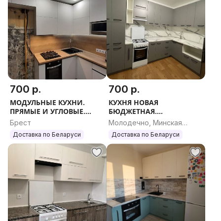
700 р.
700 р.
МОДУЛЬНЫЕ КУХНИ.
КУХНЯ НОВАЯ
ПРЯМЫЕ И УГЛОВЫЕ.
БЮДЖЕТНАЯ.
ЛЮБОЙ РАЗМЕР.
МОДУЛЬНЫЕ КУХНИ.
Брест
Молодечно, Минская
ПРЯМЫЕ И УГЛОВЫЕ.
область
Доставка по Беларуси
Доставка по Беларуси
ЛЮБОЙ РАЗМЕР.