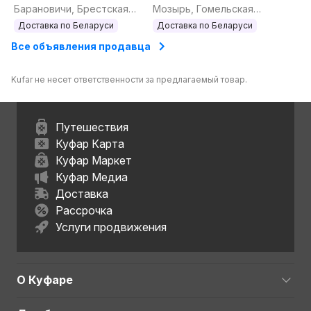
МОДУЛЬНЫЕ КУХНИ.
ЛЮБОЙ РАЗМЕР.
Барановичи, Брестская
Мозырь, Гомельская
ПРЯМЫЕ И УГЛОВЫЕ.
область
область
Доставка по Беларуси
Доставка по Беларуси
ЛЮБОЙ РАЗМЕР.
Все объявления продавца
Kufar не несет ответственности за предлагаемый товар.
Путешествия
Куфар Карта
Куфар Маркет
Куфар Медиа
Доставка
Рассрочка
Услуги продвижения
О Куфаре