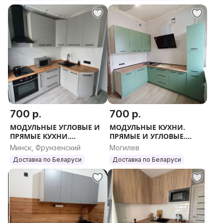
фабричной упаковке.
----------------------------------------------------------
В комплекте идут вся необходимая фурнитура и
схема по сборке.
- Сделаем 3-д модель кухни .
Возможен Выезд дизайнера.
Сборка. Доставка.
• Позвоните менеджеру нашего магазина и он
рассчитает для вас стоимость кухни под ваши
700 р.
700 р.
параметры: размер, цвет, материал.
МОДУЛЬНЫЕ УГЛОВЫЕ И
МОДУЛЬНЫЕ КУХНИ.
• Приятных покупок.
ПРЯМЫЕ КУХНИ.
ПРЯМЫЕ И УГЛОВЫЕ.
РАЗМЕРЫ. ЦВЕТА.
ЛЮБОЙ РАЗМЕР.
Минск, Фрунзенский
Могилев
Доставка по Беларуси
Доставка по Беларуси