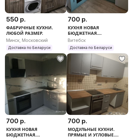
550 р.
700 р.
ФАБРИЧНЫЕ КУХНИ.
КУХНЯ НОВАЯ
ЛЮБОЙ РАЗМЕР.
БЮДЖЕТНАЯ.
МОДУЛЬНЫЕ КУХНИ.
Минск, Московский
Витебск
ПРЯМЫЕ И УГЛОВЫЕ.
Доставка по Беларуси
Доставка по Беларуси
ЛЮБОЙ РАЗМЕР.
700 р.
700 р.
КУХНЯ НОВАЯ
МОДУЛЬНЫЕ КУХНИ.
БЮДЖЕТНАЯ.
ПРЯМЫЕ И УГЛОВЫЕ.