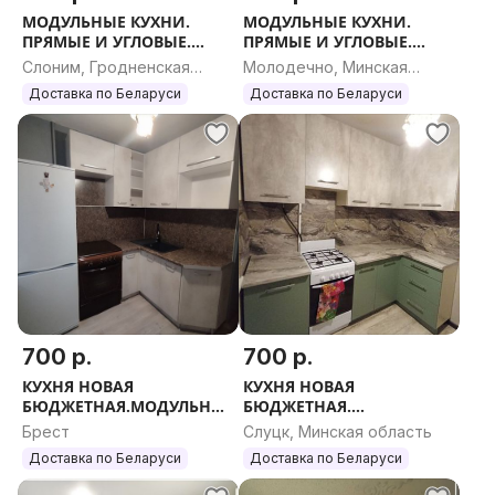
МОДУЛЬНЫЕ КУХНИ.
МОДУЛЬНЫЕ КУХНИ.
ПРЯМЫЕ И УГЛОВЫЕ.
ПРЯМЫЕ И УГЛОВЫЕ.
ЛЮБОЙ РАЗМЕР.
ЛЮБОЙ РАЗМЕР.
Слоним, Гродненская
Молодечно, Минская
область
область
Доставка по Беларуси
Доставка по Беларуси
700 р.
700 р.
КУХНЯ НОВАЯ
КУХНЯ НОВАЯ
БЮДЖЕТНАЯ.МОДУЛЬНЫЕ
БЮДЖЕТНАЯ.
КУХНИ. ПРЯМЫЕ И
МОДУЛЬНЫЕ КУХНИ.
Брест
Слуцк, Минская область
УГЛОВЫЕ. ЛЮБОЙ
ПРЯМЫЕ И УГЛОВЫЕ.
Доставка по Беларуси
Доставка по Беларуси
РАЗМЕР.
ЛЮБОЙ РАЗМЕР.