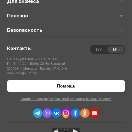
Для бизнеса
Полезно
Безопасность
Контакты
BY
RU
ООО «Куфар Тех», УНП 191767445
Пн-Пт: 10:00 – 18:00; Сб, Вс: Выходной
220029, г. Минск, ул. Красная 7А-2, 3-й
этаж
help@kufar.by
Помощь
Защита прав потребителей сервиса Куфар Маркет