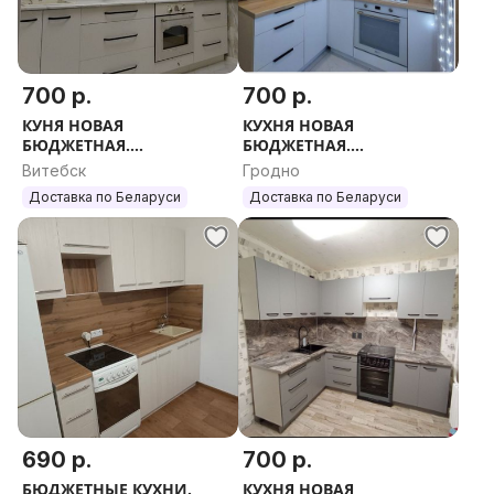
700 р.
700 р.
КУНЯ НОВАЯ
КУХНЯ НОВАЯ
БЮДЖЕТНАЯ.
БЮДЖЕТНАЯ.
МОДУЛЬНЫЕ КУХНИ.
МОДУЛЬНЫЕ КУХНИ.
Витебск
Гродно
ПРЯМЫЕ И УГЛОВЫЕ.
ПРЯМЫЕ И УГЛОВЫЕ.
Доставка по Беларуси
Доставка по Беларуси
ЛЮБОЙ РАЗМЕР.
ЛЮБОЙ РАЗМЕР.
690 р.
700 р.
БЮДЖЕТНЫЕ КУХНИ.
КУХНЯ НОВАЯ