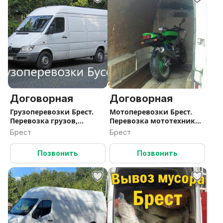
Договорная
Договорная
Грузоперевозки Брест.
Мотоперевозки Брест.
Перевозка грузов,
Перевозка мототехники.
доставка.
РБ.
Брест
Брест
Позвонить
Позвонить