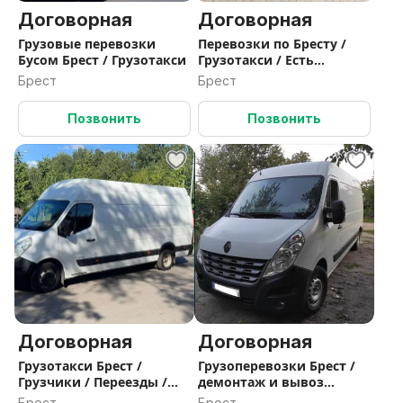
Договорная
Договорная
Грузовые перевозки
Перевозки по Бресту /
Бусом Брест / Грузотакси
Грузотакси / Есть
грузчики
Брест
Брест
Позвонить
Позвонить
Договорная
Договорная
Грузотакси Брест /
Грузоперевозки Брест /
Грузчики / Переезды /
демонтаж и вывоз
Доставка
мусора
Брест
Брест