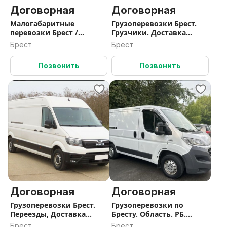
Договорная
Договорная
Малогабаритные
Грузоперевозки Брест.
перевозки Брест /
Грузчики. Доставка
Быстрая подача
товара
Брест
Брест
Позвонить
Позвонить
Договорная
Договорная
Грузоперевозки Брест.
Грузоперевозки по
Переезды, Доставка
Бресту. Область. РБ.
стройматериалов.
Грузчики.
Брест
Брест