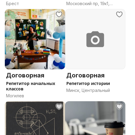
обществове
Брест
Московский пр, 19к1,
Витебск, Витебская
область
Договорная
Договорная
Репетитор начальных
Репетитор истории
классов
Минск, Центральный
Могилев