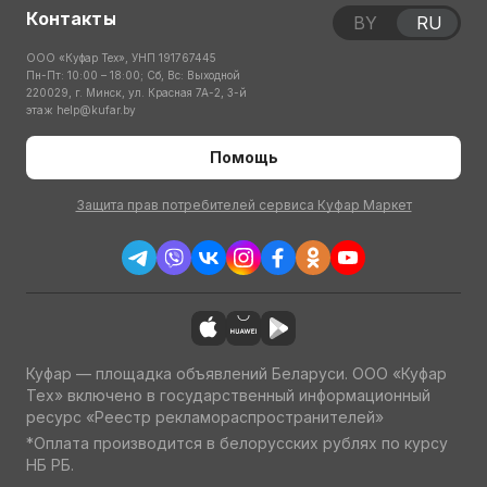
Контакты
BY
RU
ООО «Куфар Тех», УНП 191767445
Пн-Пт: 10:00 – 18:00; Сб, Вс: Выходной
220029, г. Минск, ул. Красная 7А-2, 3-й
этаж
help@kufar.by
Помощь
Защита прав потребителей сервиса Куфар Маркет
Куфар — площадка объявлений Беларуси. ООО «Куфар
Тех» включено в государственный информационный
ресурс «Реестр рекламораспространителей»
*Оплата производится в белорусских рублях по курсу
НБ РБ.