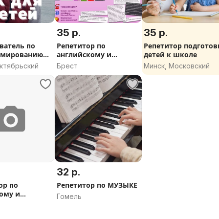
35 р.
35 р.
ватель по
Репетитор по
Репетитор подготов
ммированию
английскому и
детей к школе
ей
немецкому языкам
Октябрьский
Брест
Минск, Московский
32 р.
ор по
Репетитор по МУЗЫКЕ
ому и
Гомель
кому