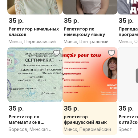
35 р.
35 р.
35 р.
Репетитор начальных
Репетитор по
Препода
классов
немецкому языку
програ
для дет
Минск, Первомайский
Минск, Центральный
Минск, 
35 р.
35 р.
35 р.
Репетитор по
репетитор
Репетит
математике в
французский язык
китайск
Борисове (9-11 класс)
английс
Борисов, Минская
Минск, Первомайский
Брест
область