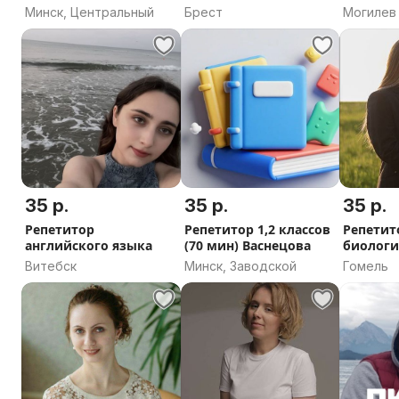
китайский языки)
Минск, Центральный
Брест
Могилев
удаленно
35 р.
35 р.
35 р.
Репетитор
Репетитор 1,2 классов
Репетит
английского языка
(70 мин) Васнецова
биологи
Витебск
Минск, Заводской
Гомель