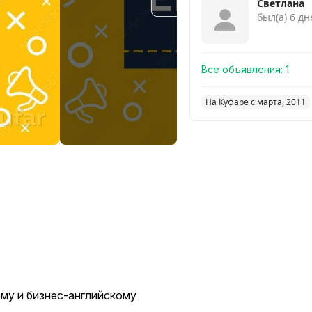
Смотреть похожие
Светлана
был(а) 6 д
Все объявления:
1
На Куфаре с марта, 2011
му и бизнес-английскому