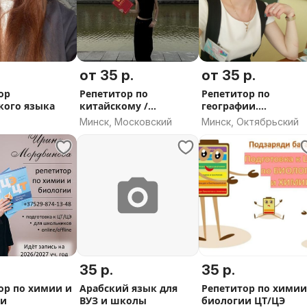
от 35 р.
от 35 р.
ор
Репетитор по
Репетитор по
кого языка
китайскому /
географии.
английскому
Подготовка к ЦЭ/ЦТ
Минск, Московский
Минск, Октябрьский
35 р.
35 р.
ор по химии и
Арабский язык для
Репетитор по химии
ии
ВУЗ и школы
биологии ЦТ/ЦЭ