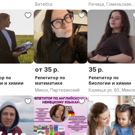
Витебск
Речица, Гомельская
область
от 35 р.
35 р.
ор по
Репетитор по
Репетитор по
и и химии
математике
биологии и химии
Минск, Партизанский
Казинца ул, 60, Минск