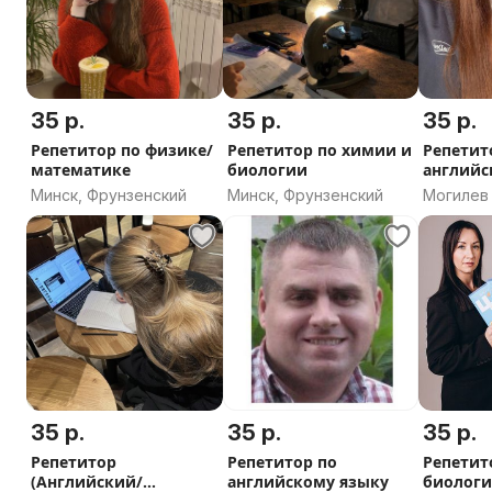
35 р.
35 р.
35 р.
Репетитор по физике/
Репетитор по химии и
Репетит
математике
биологии
английс
Минск, Фрунзенский
Минск, Фрунзенский
Могилев
35 р.
35 р.
35 р.
Репетитор
Репетитор по
Репетит
(Английский/
английскому языку
биолог