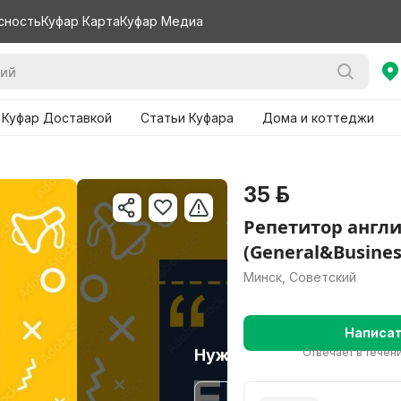
сность
Куфар Карта
Куфар Медиа
 Куфар Доставкой
Статьи Куфара
Дома и коттеджи
35 р.
Репетитор англ
(General&Busines
Минск, Советский
Написа
Нужно больше варианто
Отвечает в течени