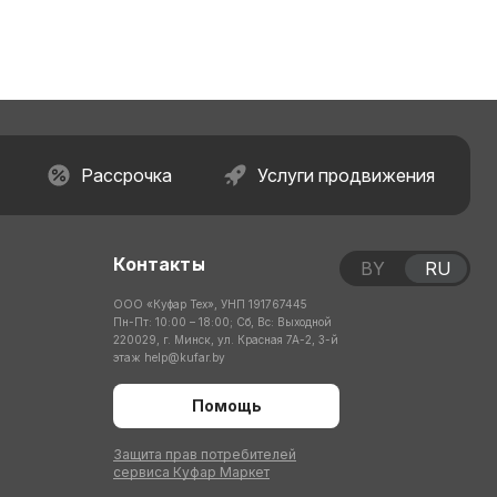
Рассрочка
Услуги продвижения
Контакты
BY
RU
ООО «Куфар Тех», УНП 191767445
Пн-Пт: 10:00 – 18:00; Сб, Вс: Выходной
220029, г. Минск, ул. Красная 7А-2, 3-й
этаж
help@kufar.by
Помощь
Защита прав потребителей
сервиса Куфар Маркет