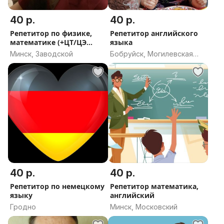
40 р.
40 р.
Репетитор по физике,
Репетитор английского
математике (+ЦТ/ЦЭ
языка
+CSCA)
Минск, Заводской
Бобруйск, Могилевская
область
40 р.
40 р.
Репетитор по немецкому
Репетитор математика,
языку
английский
Гродно
Минск, Московский