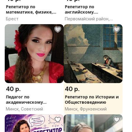
Репетитор по
Репетитор по
математике, физике,
английскому.
информатике.
Французскому.
Брест
Первомайский район,
Витебск, Витебская
область
40 р.
40 р.
Педагог по
Репетитор по Истории и
академическому
Обществоведению
вокалу,постановка
Минск, Советский
Минск, Фрунзенский
голоса