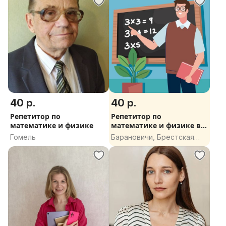
40 р.
40 р.
Репетитор по
Репетитор по
математике и физике
математике и физике в г.
Барановичи
Гомель
Барановичи, Брестская
область