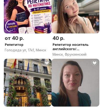
от 40 р.
40 р.
Репетитор
Репетитор носитель
английского/
Голодеда ул, 17к1, Минск
французского языка
Минск, Фрунзенский