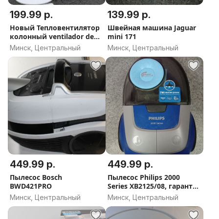
199.99 р.
139.99 р.
Новый Тепловентилятор
Швейная машина Jaguar
колонный ventilador de
mini 171
calefaccion rs04
Минск, Центральный
Минск, Центральный
449.99 р.
449.99 р.
Пылесос Bosch
Пылесос Philips 2000
BWD421PRO
Series XB2125/08, гарантия
до 21.02.2026
Минск, Центральный
Минск, Центральный