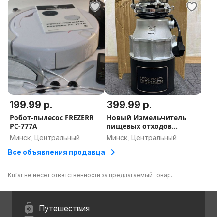
199.99 р.
399.99 р.
Робот-пылесос FREZERR
Новый Измельчитель
РС-777A
пищевых отходов
кухонный,
Минск, Центральный
Минск, Центральный
электрический в
Все объявления продавца
раковину, 560W
Kufar не несет ответственности за предлагаемый товар.
Путешествия