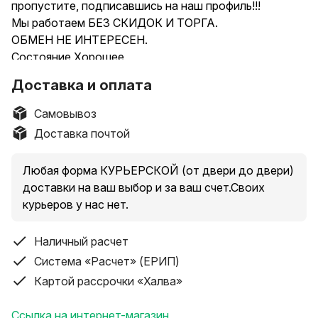
пропустите, подписавшись на наш профиль!!!
Мы работаем БЕЗ СКИДОК И ТОРГА.
ОБМЕН НЕ ИНТЕРЕСЕН.
Состояние Хорошее
(1)
Доставка и оплата
Краткое описание:
сеточная, влажное бритье, питание от аккумулятора,
Самовывоз
1 час 5 минут автономной работы
Доставка почтой
Комплектация:
Зарядное
Любая форма КУРЬЕРСКОЙ (от двери до двери)
Продавец ООО "Честный займ" (т. м. Настоящий
доставки на ваш выбор и за ваш счет.Своих
Ломбард) УНП 193483268.
курьеров у нас нет.
Лот можно посмотреть и купить по адресу: г.Минск
ул. ВОЛОДАРСКОГО 7, Настоящий Ломбард
Наличный расчет
КРУГЛОСУТОЧНО!!! СМОТРИТЕ ДРУГИЕ НАШИ
ЛОТЫ!!!
Система «Расчет» (ЕРИП)
Отправка почтой только после 100% предоплаты +
Картой рассрочки «Халва»
стоимость почтовых услуг. ОБМЕН НЕ ИНТЕРЕСЕН.
ОБРАЩАЕМ ВАШЕ ВНИМАНИЕ, что на товарах
Ссылка на интернет-магазин