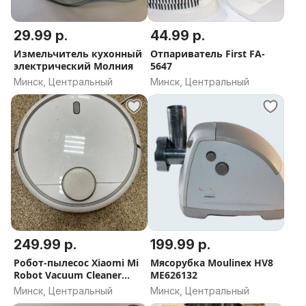
29.99 р.
44.99 р.
Измельчитель кухонный
Отпариватель First FA-
электрический Молния
5647
Минск, Центральный
Минск, Центральный
249.99 р.
199.99 р.
Робот-пылесос Xiaomi Mi
Мясорубка Moulinex HV8
Robot Vacuum Cleaner
ME626132
SDJQR01RR
Минск, Центральный
Минск, Центральный