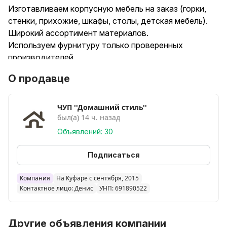
Изготавливаем корпусную мебель на заказ (горки,
стенки, прихожие, шкафы, столы, детская мебель).
Широкий ассортимент материалов.
Используем фурнитуру только проверенных
производителей.
3D проект бесплатно, с визуализацией с выбранными
О продавце
цветами.
Рассрочка, кредит от 3-36 месяцев.
Собственное производство. Гарантия 24 месяца.
ЧУП ''Домашний стиль''
был(а) 14 ч. назад
Объявлений: 30
Подписаться
Компания
На Куфаре с сентября, 2015
Контактное лицо: Денис
УНП: 691890522
Другие объявления компании