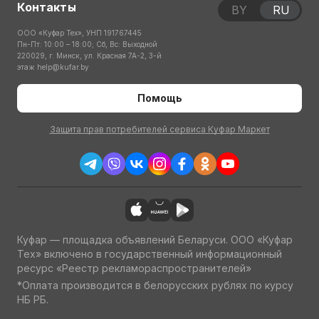
Контакты
BY
RU
ООО «Куфар Тех», УНП 191767445
Пн-Пт: 10:00 – 18:00; Сб, Вс: Выходной
220029, г. Минск, ул. Красная 7А-2, 3-й
этаж
help@kufar.by
Помощь
Защита прав потребителей сервиса Куфар Маркет
Куфар — площадка объявлений Беларуси. ООО «Куфар
Тех» включено в государственный информационный
ресурс «Реестр рекламораспространителей»
*Оплата производится в белорусских рублях по курсу
НБ РБ.