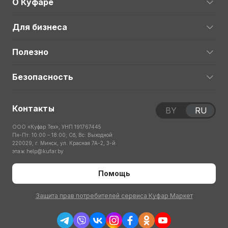
О Куфаре
Для бизнеса
Полезно
Безопасность
Контакты
BY
RU
ООО «Куфар Тех», УНП 191767445
Пн-Пт: 10:00 – 18:00; Сб, Вс: Выходной
220029, г. Минск, ул. Красная 7А-2, 3-й
этаж
help@kufar.by
Помощь
Защита прав потребителей сервиса Куфар Маркет