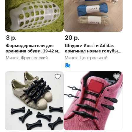
3 р.
20 р.
Формодержатели для
Шнурки Gucci и Adidas
хранения обуви. 39-42 и
оригинал новые голубые
43-46
белые
Минск, Фрунзенский
Минск, Центральный