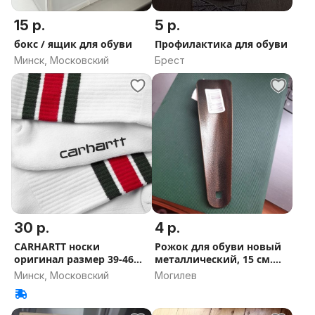
15 р.
5 р.
бокс / ящик для обуви
Профилактика для обуви
Минск, Московский
Брест
30 р.
4 р.
CARHARTT носки
Рожок для обуви новый
оригинал размер 39-46
металлический, 15 см.
новые
почта
Минск, Московский
Могилев