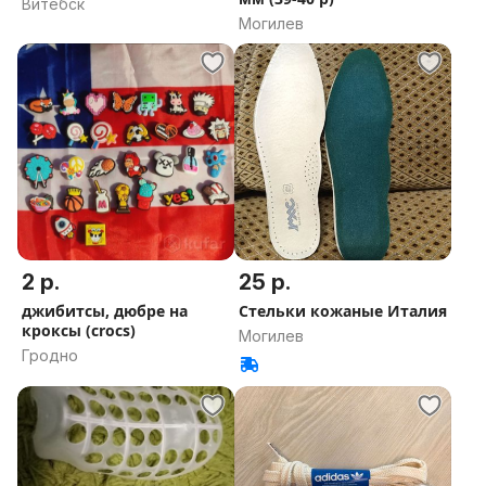
Витебск
Могилев
2 р.
25 р.
джибитсы, дюбре на
Стельки кожаные Италия
кроксы (crocs)
Могилев
Гродно