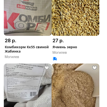
28 р.
27 р.
Комбикорм Кк55 свиной
Ячмень зерно
Жабинка
Могилев
Могилев