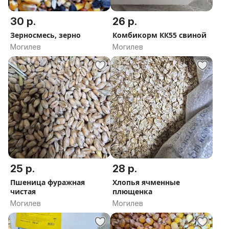
30 р.
26 р.
Зерносмесь, зерно
Комбикорм КК55 свиной
Могилев
Могилев
25 р.
28 р.
Пшеница фуражная
Хлопья ячменные
чистая
плющенка
Могилев
Могилев