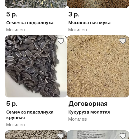
5 р.
3 р.
Семечка подсолнуха
Мясокостная мука
Могилев
Могилев
5 р.
Договорная
Семечка подсолнуха
Кукуруза молотая
крупная
Могилев
Могилев