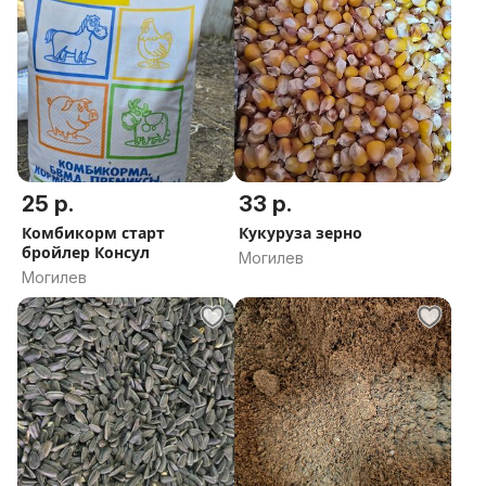
25 р.
33 р.
Комбикорм старт
Кукуруза зерно
бройлер Консул
Могилев
Могилев