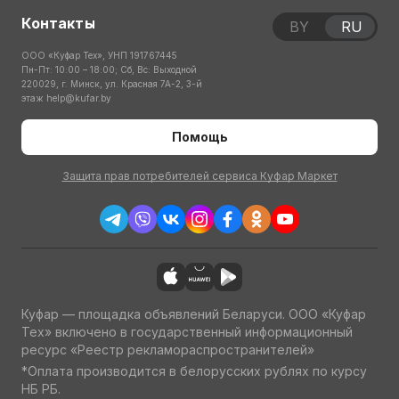
Контакты
BY
RU
ООО «Куфар Тех», УНП 191767445
Пн-Пт: 10:00 – 18:00; Сб, Вс: Выходной
220029, г. Минск, ул. Красная 7А-2, 3-й
этаж
help@kufar.by
Помощь
Защита прав потребителей сервиса Куфар Маркет
Куфар — площадка объявлений Беларуси. ООО «Куфар
Тех» включено в государственный информационный
ресурс «Реестр рекламораспространителей»
*Оплата производится в белорусских рублях по курсу
НБ РБ.