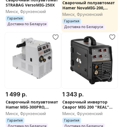
Сварочный полуавтомат
STRABAG VersoMIG-250X
Hamer NovaMIG-200,
Минск, Фрунзенский
Z00700100100052
Минск, Фрунзенский
Гарантия
Гарантия
Доставка по Беларуси
Доставка по Беларуси
1 499 р.
1 343 р.
Сварочный полуавтомат
Сварочный инвертор
Hamer MIG-300PRO,
Сварог MIG 200 ''REAL''
Z00700100100051
(N24002N) Black
Минск, Фрунзенский
Минск, Фрунзенский
(маска+краги)
Гарантия
Гарантия
Доставка по Беларуси
Доставка по Беларуси