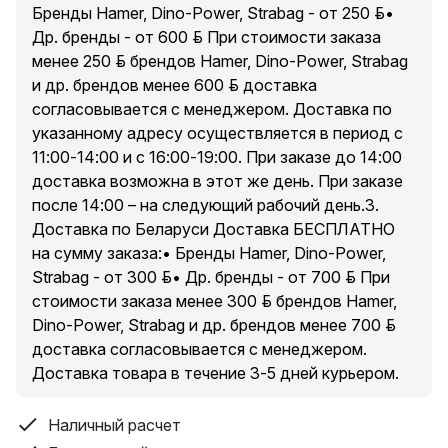
Бренды Hamer, Dino-Power, Strabag - от 250 р.•
ВНИМАНИЕ! Аппарат поставляется без вилки. В
Др. бренды - от 600 р. При стоимости заказа
случае работы на максимальных токах, аппарат
менее 250 р. брендов Hamer, Dino-Power, Strabag
необходимо оснащать силовой однофазной вилкой
и др. брендов менее 600 р. доставка
32 А 230 В (не входит в комплект).
согласовывается с менеджером. Доставка по
Характеристики:
указанному адресу осуществляется в период с
-Тип сварки: CUT
11:00-14:00 и с 16:00-19:00. При заказе до 14:00
- Напряжение: 220 В
доставка возможна в этот же день. При заказе
- Сварочный ток максимальный: 60 А
после 14:00 – на следующий рабочий день.3.
- Сварочный ток: 20-60 А
Доставка по Беларуси Доставка БЕСПЛАТНО
- Максимальная толщина разрезаемого металла: 14
на сумму заказа:• Бренды Hamer, Dino-Power,
мм
Strabag - от 300 р.• Др. бренды - от 700 р. При
- Максимальная потребляемая мощность: 7,5 кВт
стоимости заказа менее 300 р. брендов Hamer,
- Цифровой дисплей: есть
Dino-Power, Strabag и др. брендов менее 700 р.
- Нагрузка: 60 % - 60А; 40А - 100%
доставка согласовывается с менеджером.
- Класс изоляции: F
Доставка товара в течение 3-5 дней курьером.
- Размер аппарата: 41х16х25 см
- Вес нетто: 7 кг
Наличный расчет
- Комплект поставки: плазморез, сварочный рукав 4