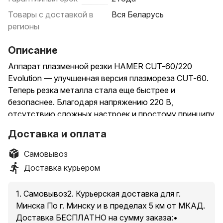
Товары с доставкой в
Вся Беларусь
регионы
Описание
Аппарат плазменной резки HAMER CUT-60/220
Evolution — улучшенная версия плазмореза CUT-60.
Теперь резка металла стала еще быстрее и
безопаснее. Благодаря напряжению 220 В,
отсутствию сложных настроек и простому принципу
работы аппарат подойдет как для профессионалов,
Доставка и оплата
так и для новичков. Точное и плавное управление,
мощный и стабильный поток плазмы позволяют
Самовывоз
добиться оптимального соотношения скорости и
Доставка курьером
качества резки.
Для стабильной работы плазмореза вам
1. Самовывоз2. Курьерская доставка для г.
понадобится воздушный или аналогичный с
Минска По г. Минску и в пределах 5 км от МКАД.
производительностью по выходу не менее 200 л/
Доставка БЕСПЛАТНО на сумму заказа:•
мин.