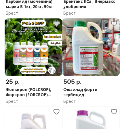
Карбамид (мочевина)
Брентакс КСа , Энермакс
марка Б 1кг, 20кг, 50кг
удобрения
Брест
Брест
25 р.
505 р.
Фолькроп (FOLCROP),
Фюзилад форте
Форкроп (FORCROP)
гербицид
удобрения и
Брест
Брест
биостимуляторы