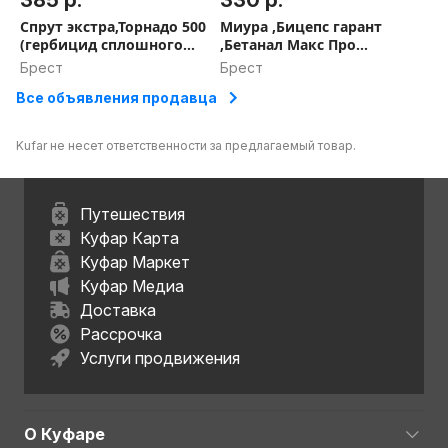
385 р.
330 р.
Спрут экстра,Торнадо 500
Миура ,Бицепс гарант
(гербицид сплошного
,Бетанал Макс Про
действия),10 л
гербицид
Брест
Брест
Все объявления продавца
Kufar не несет ответственности за предлагаемый товар.
Путешествия
Куфар Карта
Куфар Маркет
Куфар Медиа
Доставка
Рассрочка
Услуги продвижения
О Куфаре