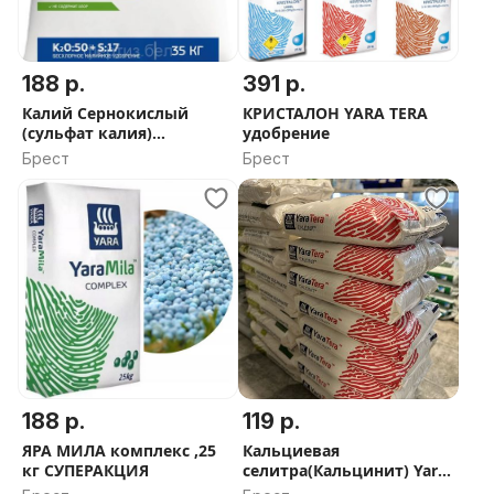
188 р.
391 р.
Калий Сернокислый
КРИСТАЛОН YARA TERA
(сульфат калия)
удобрение
гранулированный, 35кг
Брест
Брест
188 р.
119 р.
ЯРА МИЛА комплекс ,25
Кальциевая
кг СУПЕРАКЦИЯ
селитра(Кальцинит) Yara
Tera,25 кг