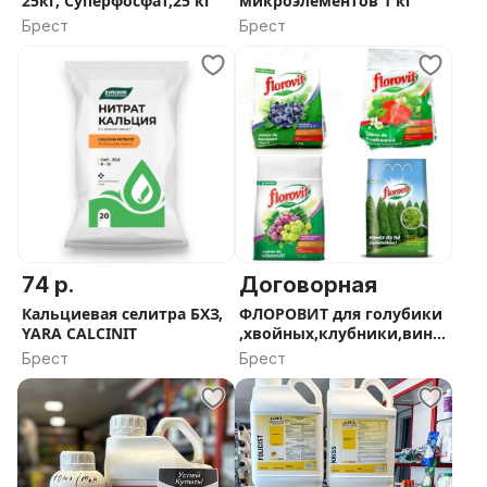
25кг, Суперфосфат,25 кг
микроэлементов 1 кг
Брест
Брест
74 р.
Договорная
Кальциевая селитра БХЗ,
ФЛОРОВИТ для голубики
YARA CALCINIT
,хвойных,клубники,вино
града 1,3,5,10кг
Брест
Брест