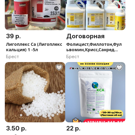
39 р.
Договорная
Лигоплекс Ca (Лигоплекс
Фолицист,Филлотон,Фул
кальция) 1 -5л
ьвомин,Крисс,Санред
стимуляторы BIOLCHIM
Брест
Брест
3.50 р.
22 р.