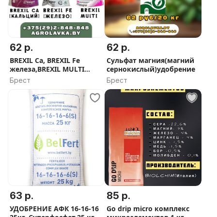
62 р.
62 р.
BREXIL Ca, BREXIL Fe
Сульфат магния(магний
железа,BREXIL MULTI
сернокислый)удобрение
(микроэлементы)
Брест
Брест
63 р.
85 р.
УДОБРЕНИЕ АФК 16-16-16
Go drip micro комплекс