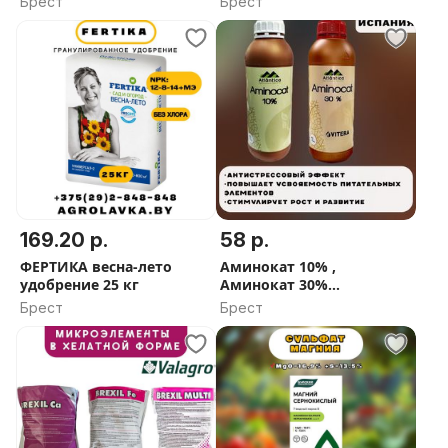
Брест
Брест
169.20 р.
58 р.
ФЕРТИКА весна-лето
Аминокат 10% ,
удобрение 25 кг
Аминокат 30%
аминокислоты , Келик
Брест
Брест
Калия, Атланте 0.30.20
Atlantica