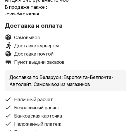
АКЦИЯ 340 руб вместо 400
В продаже также :
-сульфат калия
-кальциевая селитра
Доставка и оплата
-карбамид
-суперфосфат
Самовывоз
- сульфат магния
Доставка курьером
-комплексные удобрения Еврохим,Кристалон ,Яра
Доставка почтой
Мила
Пункт выдачи заказов
- и др
магазин АГРОЛАВКА
-г. Брест,ул.Московская,118
Доставка по Беларуси :Европочта-Белпочта-
-г.Дрогичин, ул Мелиоративная,61
Автолайт. Самовывоз из магазинов
-г.Иваново, ул.Карла Маркса,26
+375(29)2-848-848
Наличный расчет
ДОСТАВКА ПО РБ
Безналичный расчет
Минимальная сумма заказа-25 руб
Банковская карточка
Наложенный платеж