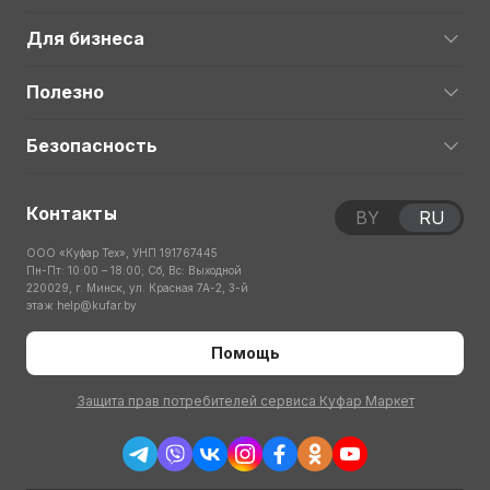
Для бизнеса
Полезно
Безопасность
Контакты
BY
RU
ООО «Куфар Тех», УНП 191767445
Пн-Пт: 10:00 – 18:00; Сб, Вс: Выходной
220029, г. Минск, ул. Красная 7А-2, 3-й
этаж
help@kufar.by
Помощь
Защита прав потребителей сервиса Куфар Маркет