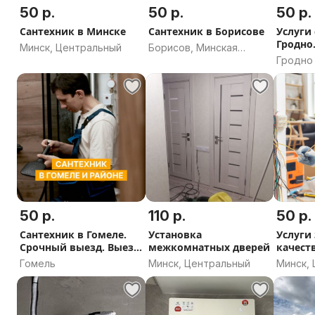
50 р.
50 р.
50 р.
Cантехник в Минске
Сантехник в Борисове
Услуги
Гродно
Минск, Центральный
Борисов, Минская
выезд.
Гродно
область
Сантех
день о
50 р.
110 р.
50 р.
Сантехник в Гомеле.
Установка
Услуги 
Срочный выезд. Выезд
межкомнатных дверей
качест
на район. Услуги
электр
Гомель
Минск, Центральный
Минск,
сантехник. Выезд в
день обращения.