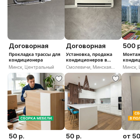
Договорная
Договорная
500 р
Прокладка трассы для
Установка, продажа
Монтаж
кондиционера
кондиционеров в
кондиц
Смолевичах
Минск
Минск, Центральный
Смолевичи, Минская
Минск,
область
50 р.
50 р.
от 50