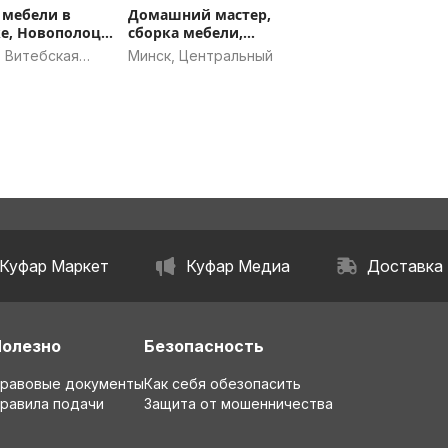
 мебели в
Домашний мастер,
е, Новополоцке
сборка мебели,
 в день
мелкобытовой ремонт
, Витебская
Минск, Центральный
ения
в Минске
ь
Куфар Маркет
Куфар Медиа
Доставка
Полезно
Безопасность
равовые документы
Как себя обезопасить
равила подачи
Защита от мошенничества