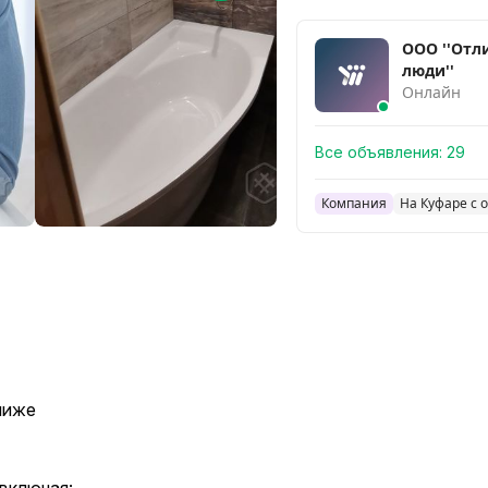
ООО ''Отл
люди''
Онлайн
Все объявления:
29
Компания
На Куфаре с о
ниже