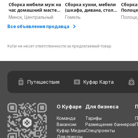
Сборка мебели муж на
Сборка кухни, мебели
Сборка
час домашний мастер
(шкафа, дивана, стола
Полоцк
сборщик мебели
и т.д.)
- выезд
Минск, Центральный
Гомель
Полоцк
сборка кухни
обращ
област
Все объявления продавца
Kufar не несет ответственности за предлагаемый товар.
Путешествия
Куфар Карта
О Куфаре
Для бизнеса
Команда
Тарифы
П
Вакансии
Размещение баннеров
П
Куфар Медиа
Спецпроекты
Для прессы