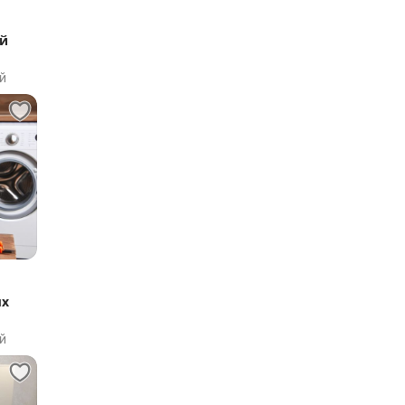
ой
й
ых
й