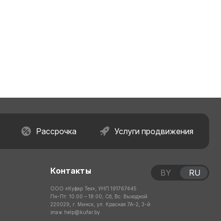
Рассрочка
Услуги продвижения
Контакты
BY
RU
ООО «Куфар Тех», УНП 191767445
Пн-Пт: 10:00 – 18:00; Сб, Вс: Выходной
220029, г. Минск, ул. Красная 7А-2, 3-й
этаж
help@kufar.by