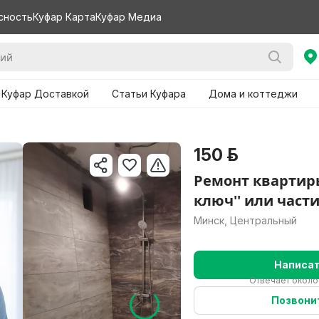
сность
Куфар Карта
Куфар Медиа
 Куфар Доставкой
Статьи Куфара
Дома и коттеджи
150 р.
Ремонт квартиры
ключ'' или част
Минск, Центральный
Написа
Отвечает около
Позвони