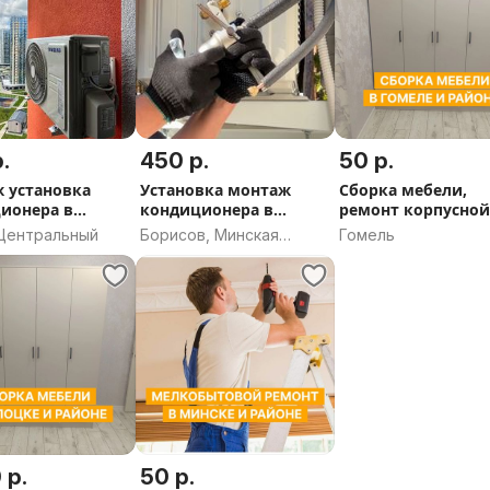
.
450 р.
50 р.
 установка
Установка монтаж
Сборка мебели,
ионера в
кондиционера в
ремонт корпусно
е
Борисове
мебели в Гомеле
 Центральный
Борисов, Минская
Гомель
область
 р.
50 р.