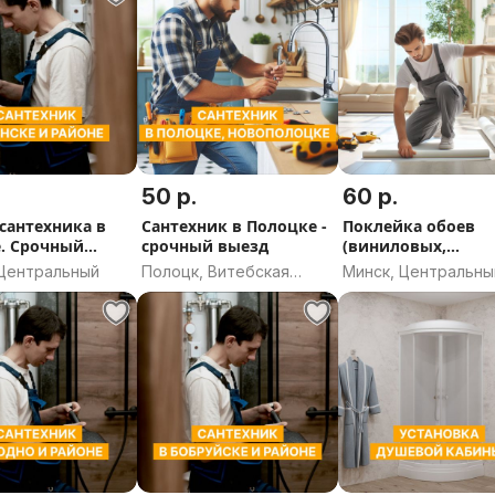
50 р.
60 р.
 сантехника в
Сантехник в Полоцке -
Поклейка обоев
. Срочный
срочный выезд
(виниловых,
 Выезд на район.
флизелиновых,
 Центральный
Полоцк, Витебская
Минск, Центральны
ник. Выезд в
бумажных)
область
бращения