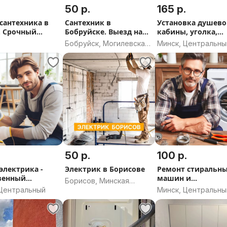
50 р.
165 р.
 сантехника в
Сантехник в
Установка душев
. Срочный
Бобруйске. Выезд на
кабины, уголка,
 Выезд на район.
район - срочный выезд
ограждения
Бобруйск, Могилевская
Минск, Центральны
ник. Выезд в
область
бращения
50 р.
100 р.
электрика -
Электрик в Борисове
Ремонт стиральн
венный
машин и
Борисов, Минская
омонтаж
посудомоечных
 Центральный
Минск, Центральны
область
машин