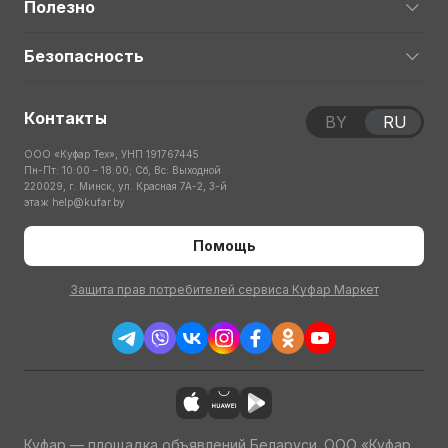
Полезно
Безопасность
Контакты
BY
RU
ООО «Куфар Тех», УНП 191767445
Пн-Пт: 10:00 – 18:00; Сб, Вс: Выходной
220029, г. Минск, ул. Красная 7А-2, 3-й
этаж
help@kufar.by
Помощь
Защита прав потребителей сервиса Куфар Маркет
Куфар — площадка объявлений Беларуси. ООО «Куфар