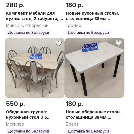
280 р.
180 р.
Комплект мебели для
Новые кухонные столы,
кухни: стол, 2 табурета, 2
столешница 38мм
стула
Доставка по РБ
Минск, Октябрьский
Гродно
Доставка по Беларуси
Доставка по Беларуси
550 р.
180 р.
Обеденная группа:
Новые обеденные столы,
кухонный стол и 6
столешница 38мм.
стульев Бесплатная
Доставка по РБ
Могилев
Брест
доставка
Доставка по Беларуси
Доставка по Беларуси