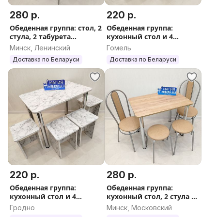
280 р.
220 р.
Обеденная группа: стол, 2
Обеденная группа:
стула, 2 табурета
кухонный стол и 4
Доставка Выбор Гарантия
табурета Доставка по РБ
Минск, Ленинский
Гомель
Доставка по Беларуси
Доставка по Беларуси
220 р.
280 р.
Обеденная группа:
Обеденная группа:
кухонный стол и 4
кухонный стол, 2 стула со
табурета Доставка по РБ
спинкой, 2 табурета
Гродно
Минск, Московский
Доставка по РБ