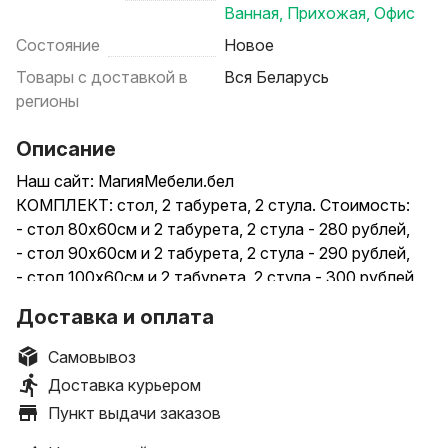
Ванная
,
Прихожая
,
Офис
Состояние
Новое
Товары с доставкой в
Вся Беларусь
регионы
Описание
Наш сайт: МагияМебели.бел
КОМПЛЕКТ: стол, 2 табурета, 2 стула. Стоимость:
- стол 80х60см и 2 табурета, 2 стула - 280 рублей,
- стол 90х60см и 2 табурета, 2 стула - 290 рублей,
- стол 100х60см и 2 табурета, 2 стула - 300 рублей,
- стол 110х70см и 2 табурета, 2 стула - 320 рублей.
Доставка и оплата
**Комплекты со стульями с узором +10 рублей к
стоимости.
Самовывоз
.
Доставка курьером
Доставка по РБ. Стоимость доставки уточняйте.
Пункт выдачи заказов
Осуществляется транспортными компаниями.
.