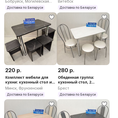
Бобруйск, Могилевская
Витебск
Доставка по РБ
область
Доставка по Беларуси
Доставка по Беларуси
220 р.
280 р.
Комплект мебели для
Обеденная группа:
кухни: кухонный стол и 4
кухонный стол, 2
табурета Доставка по РБ
табурета, 2 стула
Минск, Фрунзенский
Брест
Доставка по РБ
Доставка по Беларуси
Доставка по Беларуси