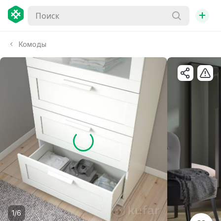
+
Комоды
1/6