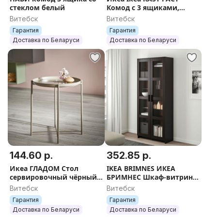
стеклом белый
Комод с 3 ящиками,
62х70 см, сосна
Витебск
Витебск
Гарантия
Гарантия
Доставка по Беларуси
Доставка по Беларуси
144.60 р.
352.85 р.
Икеа ГЛАДОМ Стол
IKEA BRIMNES ИКЕА
сервировочный чёрный/
БРИМНЕС Шкаф-витрина
белый/серо-бежевый
2х дверный, стекло,
Витебск
Витебск
белый/черно-
Гарантия
Гарантия
коричневый 80x190 см
Доставка по Беларуси
Доставка по Беларуси