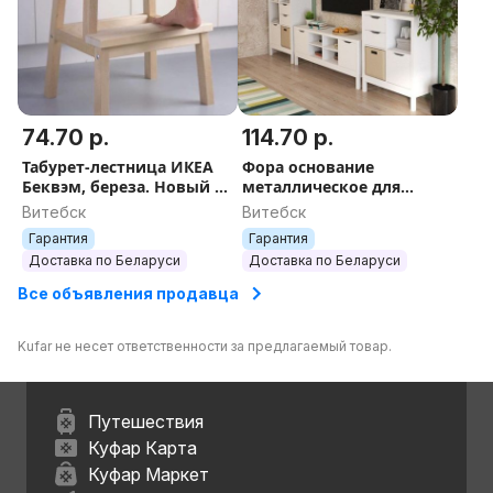
74.70 р.
114.70 р.
Табурет-лестница ИКЕА
Фора основание
Беквэм, береза. Новый в
металлическое для
упаковке.
стеллажа,
Витебск
Витебск
76х38х18/146х38х18
Гарантия
Гарантия
белый
Доставка по Беларуси
Доставка по Беларуси
Все объявления продавца
Kufar не несет ответственности за предлагаемый товар.
Путешествия
Куфар Карта
Куфар Маркет