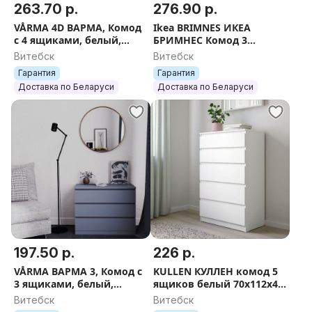
263.70 р.
276.90 р.
VÅRMA 4D ВАРМА, Комод
Ikea BRIMNES ИКЕА
с 4 ящиками, белый,
БРИМНЕС Комод 3
160х54х40
ящиками, белое/матовое
Витебск
Витебск
стекло, 78x95 см
Гарантия
Гарантия
Доставка по Беларуси
Доставка по Беларуси
197.50 р.
226 р.
VÅRMA ВАРМА 3, Комод с
KULLEN КУЛЛЕН комод 5
3 ящиками, белый,
ящиков белый 70х112х40
беленый дуб 78х80х40
см
Витебск
Витебск