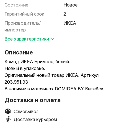
Состояние
Новое
Гарантийный срок
2
Производитель/
ИКЕА
импортер
Все характеристики
Описание
Комод ИКЕА Бримнэс, белый.
Новый в упаковке.
Оригинальный новый товар ИКЕА. Артикул
203.951.33
В наличии в магазинах DOMIDEA.BY Витебск,
Полоцк, Могилёв, Минск
Доставка и оплата
Отправляем по всей Беларуси. Товар поставляется в
разобранном виде.
Самовывоз
Смотрите больше наших товаров ИКЕА в профиле
Доставка курьером
__________________________________________________________