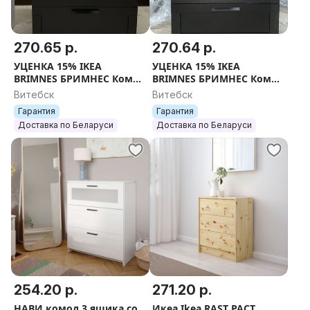
270.65 р.
270.64 р.
УЦЕНКА 15% IKEA
УЦЕНКА 15% IKEA
BRIMNES БРИМНЕС Комод
BRIMNES БРИМНЕС Комод
с 4 ящиками,
с 4 ящиками,
Витебск
Витебск
тм.коричневый/матовое
тм.коричневый/матовое
Гарантия
Гарантия
стекло, 78x124 см
стекло, 78x124 см
Доставка по Беларуси
Доставка по Беларуси
254.20 р.
271.20 р.
НАВИ комод 3 ящика со
Икеа Ikea RAST РАСТ