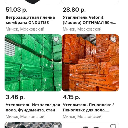
Звоните прямо сейчас — подберём идеальный
51.03 р.
28.80 р.
утеплитель именно под ваш объект и рассчитаем
Ветрозащитная пленка
Утеплитель Vetonit
точное количество со скидкой!
мембрана ONDUTISS
(Изовер) ОПТИМАЛ 50мм
и 100мм (35 плотность) -
Минск, Московский
Минск, Московский
СКИДКА ОТ ОБЬЕМА
3.46 р.
4.15 р.
Утеплитель Истплекс для
Утеплитель Пеноплекс /
пола, фундамента, стен
Пеноплэкс для пола,
фундамента, стен -
Минск, Московский
Минск, Московский
СКИДКА ОТ ОБЬЕМА