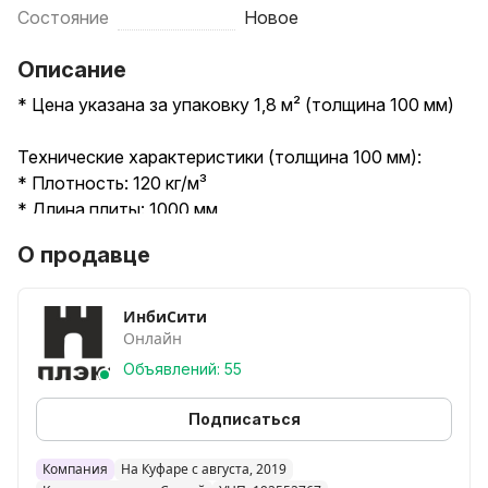
Состояние
Новое
Описание
* Цена указана за упаковку 1,8 м² (толщина 100 мм)
Технические характеристики (толщина 100 мм):
* Плотность: 120 кг/м³
* Длина плиты: 1000 мм
* Ширина плиты: 600 мм
О продавце
* Толщина: 100 мм
* Количество в упаковке: 3 плиты
* Площадь в упаковке: 1,8 м²
ИнбиСити
Онлайн
* Группа горючести: НГ (полностью негорючая)
Объявлений: 55
Каменная базальтовая вата ISOVER Фасад-Мастер
120 кг/м³ (100 мм) — премиум-утеплитель для
Подписаться
штукатурных фасадов по лучшей цене в Минске и
Беларуси. ISOVER Фасад-Мастер — это
Компания
На Куфаре с августа, 2019