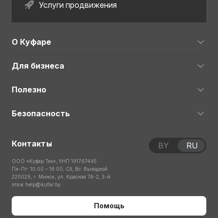
Услуги продвижения
О Куфаре
Для бизнеса
Полезно
Безопасность
Контакты
BY
RU
ООО «Куфар Тех», УНП 191767445
Пн-Пт: 10:00 – 18:00; Сб, Вс: Выходной
220029, г. Минск, ул. Красная 7А-2, 3-й
этаж
help@kufar.by
Помощь