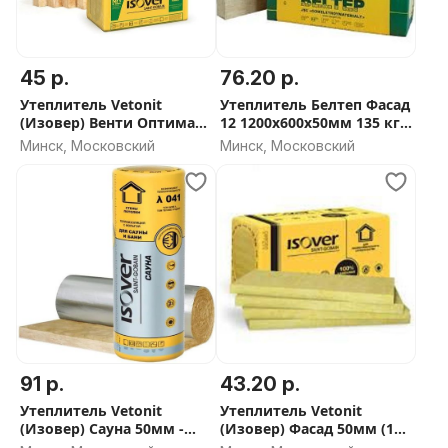
45 р.
76.20 р.
Утеплитель Vetonit
Утеплитель Белтеп Фасад
(Изовер) Венти Оптимал
12 1200х600х50мм 135 кг/
50мм и 100мм (80
м3
Минск, Московский
Минск, Московский
плотность) - СКИДКА ОТ
ОБЬЕМА
91 р.
43.20 р.
Утеплитель Vetonit
Утеплитель Vetonit
(Изовер) Сауна 50мм -
(Изовер) Фасад 50мм (135
СКИДКА ОТ ОБЬЕМА
плотность) - СКИДКА ОТ