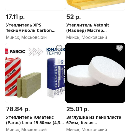
17.11 р.
52 р.
Утеплитель XPS
Утеплитель Vetonit
ТехноНиколь Carbon
(Изовер) Мастер
PROF 100мм
Стандарт 50 мм (20,13 м2)
Минск, Московский
Минск, Московский
78.84 р.
25.01 р.
Утеплитель Юматекс
Заглушка из пенопласта
(Paroc) Linio 15 50мм (4,32
67мм, белая
м2) - 105 плотность
(упак/100шт), ЕКТ
Минск, Московский
Минск, Московский