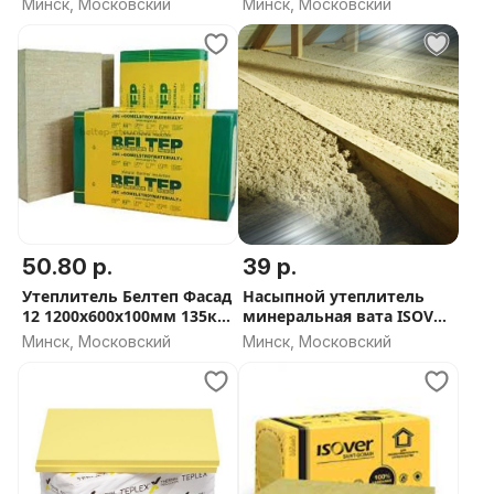
Минск, Московский
Минск, Московский
ОБЬЕМА
50.80 р.
39 р.
Утеплитель Белтеп Фасад
Насыпной утеплитель
12 1200х600х100мм 135кг/
минеральная вата ISOVER
м3
(1 м3 расход одной
Минск, Московский
Минск, Московский
упаковки)