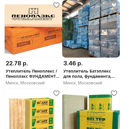
22.78 р.
3.46 р.
Утеплитель Пеноплекс /
Утеплитель Батэплекс
Пеноплэкс ФУНДАМЕНТ
для пола, фундамента,
100мм - СКИДКА ОТ
стен - СКИДКА ОТ ОБЬЕМА
Минск, Московский
Минск, Московский
ОБЬЕМА