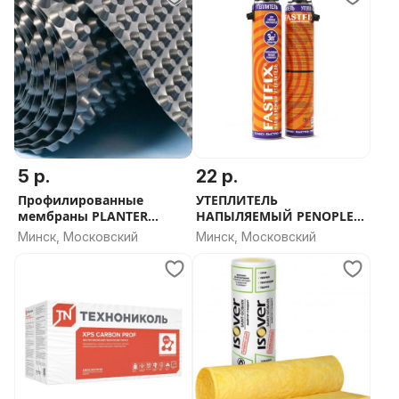
5 р.
22 р.
Профилированные
УТЕПЛИТЕЛЬ
мембраны PLANTER
НАПЫЛЯЕМЫЙ PENOPLEX
PLASTGUARD
FASTFIX - СКИДКА ОТ
Минск, Московский
Минск, Московский
ОБЬЕМА