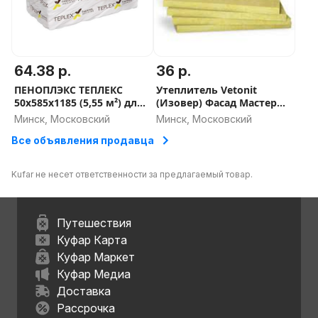
64.38 р.
36 р.
ПЕНОПЛЭКС ТЕПЛЕКС
Утеплитель Vetonit
50х585х1185 (5,55 м²) для
(Изовер) Фасад Мастер
пола, фундамента, стен -
50мм (120 плотность) -
Минск, Московский
Минск, Московский
СКИДКА ОТ ОБЬЕМА
СКИДКА ОТ ОБЬЕМА
Все объявления продавца
Kufar не несет ответственности за предлагаемый товар.
Путешествия
Куфар Карта
Куфар Маркет
Куфар Медиа
Доставка
Рассрочка