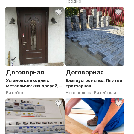
Гродно
Договорная
Договорная
Установка входных
Благоустройство. Плитка
металлических дверей,
тротуарная
ремонт зам
Витебск
Новополоцк, Витебская
область