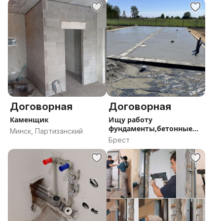
Договорная
Договорная
Каменщик
Ищу работу
фундаменты,бетонные
Минск, Партизанский
конструкции,стяжки
Брест