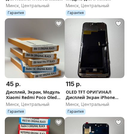
Серии
7/8/X/XR/XS/11/12/13/SE/1
Минск, Центральный
Минск, Центральный
4/15/16/17
Гарантия
Гарантия
45 р.
115 р.
Дисплей, Экран, Модуль
OLED TFT ОРИГИНАЛ
Xiaomi Redmi Poco Oled
Дисплей Экран iPhone
TFT Копия Ориг
14/15/16/17
Минск, Центральный
Минск, Центральный
Гарантия
Гарантия