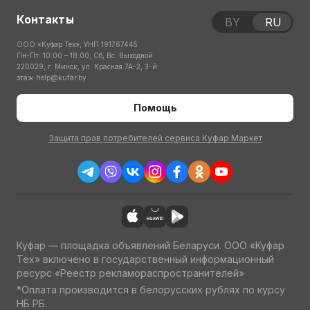
Контакты
BY
RU
ООО «Куфар Тех», УНП 191767445
Пн-Пт: 10:00 – 18:00; Сб, Вс: Выходной
220029, г. Минск, ул. Красная 7А-2, 3-й
этаж
help@kufar.by
Помощь
Защита прав потребителей сервиса Куфар Маркет
Куфар — площадка объявлений Беларуси. ООО «Куфар
Тех» включено в государственный информационный
ресурс «Реестр рекламораспространителей»
*Оплата производится в белорусских рублях по курсу
НБ РБ.