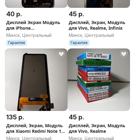
40 р.
45 р.
Дисплей Экран Модуль
Дисплей, Экран, Модуль
для iPhone
для Vivo, Realme, Infinix
5/6/7/8/X/XR/XS/11/12/13/1
Минск, Центральный
Минск, Центральный
4/15/16/17/SE
Гарантия
Гарантия
135 р.
45 р.
Дисплей, Экран, Модуль
Дисплей, Экран, Модуль
для Xiaomi Redmi Note 11
для Vivo, Realme
/ Note 11 Pro
Минск, Центральный
Минск, Центральный