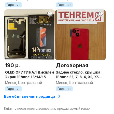
Гарантия
Гарантия
190 р.
Договорная
OLED ОРИГИНАЛ Дисплей
Заднее стекло, крышка
Экран iPhone 13/14/15
IPhone SE, 7, 8, X, XS, XS
Max, 11, 12, 13, 14, 15, 16,
Минск, Центральный
Минск, Центральный
17 Pro Max версии
Гарантия
Гарантия
Все объявления продавца
Kufar не несет ответственности за предлагаемый товар.