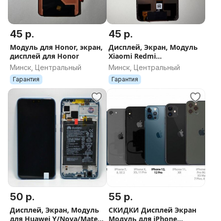
45 р.
45 р.
Модуль для Honor, экран,
Дисплей, Экран, Модуль
дисплей для Honor
Xiaomi Redmi
4/5/6/7/8/9/10/11/12/13/14
Минск, Центральный
Минск, Центральный
/15
Гарантия
Гарантия
50 р.
55 р.
Дисплей, Экран, Модуль
СКИДКИ Дисплей Экран
для Huawei Y/Nova/Mate
Модуль для iPhone