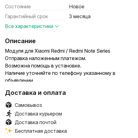
Состояние
Новое
Гарантийный срок
3 месяца
Все характеристики
Описание
Модуля для Xiaomi Redmi / Redmi Note Series
Отправка наложенным платежом.
Возможна помощь в установке.
Наличие уточняйте по телефону указанному в
объявлении.
-----------------------------------------------------------
Доставка и оплата
-------------------
Клей для установки экрана 15мл (в ассорт.) — 5 руб.
Самовывоз
-----------------------------------------------------------
Доставка курьером
-------------------
Доставка почтой
Xiaomi Redmi 8 // 8A — (Копия) 50р., (Оригинал) —
Бесплатная доставка
60р.