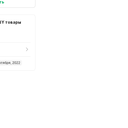
ть
BY товары
ктября, 2022