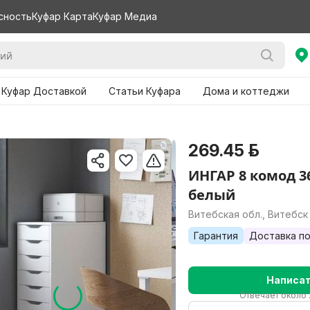
сность
Куфар Карта
Куфар Медиа
 Куфар Доставкой
Статьи Куфара
Дома и коттеджи
269.45 р.
ИНГАР 8 комод 3
белый
Витебская обл., Витебск
Гарантия
Доставка по
Написа
Отвечает около 