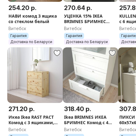
254.20 р.
270.64 р.
257.8
НАВИ комод 3 ящика
УЦЕНКА 15% IKEA
KULLEN
со стеклом белый
BRIMNES БРИМНЕС
с 6 ящ
Комод с 4 ящиками,
140x72
Витебск
Витебск
Витебс
тм.коричневый/
Гарантия
Гарантия
Гаранти
матовое стекло, 78x124
Доставка по Беларуси
Доставка по Беларуси
Доставк
см
271.20 р.
318.40 р.
307.8
Икеа Ikea RAST РАСТ
Ikea BRIMNES ИКЕА
ПИКСИ 
Комод с 3 ящиками,
БРИМНЕС Комод с 4
60x57x
62х70 см, сосна
ящиками, белое/
подсне
Витебск
Витебск
Витебс
матовое стекло, 78x124