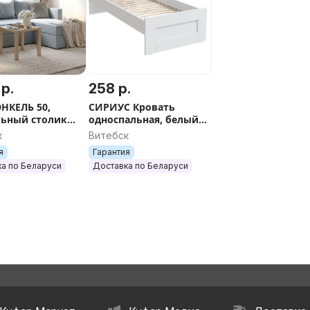
 р.
258 р.
ЭНКЕЛЬ 50,
СИРИУС Кровать
ьный столик
односпальная, белый,
леный/белый
90х200 см.
к
Витебск
45 см
я
Гарантия
а по Беларуси
Доставка по Беларуси