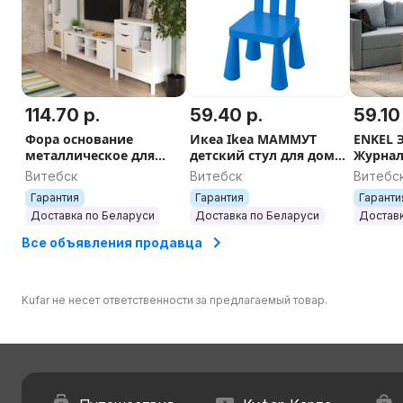
114.70 р.
59.40 р.
59.10
Фора основание
Икеа Ikea МАММУТ
ENKEL 
металлическое для
детский стул для дома
Журнал
стеллажа,
и улицы, разные цвета
дуб бе
Витебск
Витебск
Витебс
76х38х18/146х38х18
50x50х
Гарантия
Гарантия
Гаранти
белый
Доставка по Беларуси
Доставка по Беларуси
Доставк
Все объявления продавца
Kufar не несет ответственности за предлагаемый товар.