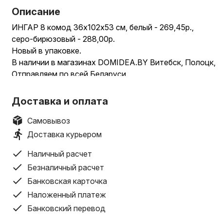
Описание
ИНГАР 8 комод 36х102х53 см, белый - 269,45р.,
серо-бирюзовый - 288,00р.
Новый в упаковке.
В наличии в магазинах DOMIDEA.BY Витебск, Полоцк,
Отправляем по всей Беларуси.
Товар поставляется в разобранном виде.
Смотрите больше наших товаров ИКЕА в профиле.
Доставка и оплата
------------------------------------------------------------
Комод Ингар 8 белый 36x53х102 см. отличается эсте
Самовывоз
Поверхность используемого при изготовлении ДСП п
Доставка курьером
декорированной бумагой и окрашена экологически б
Наличный расчет
Комод позволит не только внести свежие акценты в 
рабочую обстановку дома и в офисе, но и обеспечит
Безналичный расчет
максимально продуктивной работы.
Банковская карточка
____________________________________________________________
Наложенный платеж
Количество ящиков - 8 шт.
Банковский перевод
Направляющие ящиков - шариковые