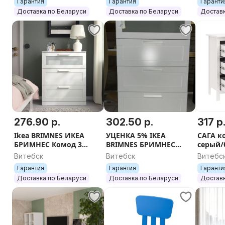
Гарантия
Гарантия
Гаранти
см
Доставка по Беларуси
Доставка по Беларуси
Доставк
276.90 р.
302.50 р.
317 р
Ikea BRIMNES ИКЕА
УЦЕНКА 5% IKEA
САГА к
БРИМНЕС Комод 3
BRIMNES БРИМНЕС
серый/
ящиками, белое/
Комод с 4 ящиками,
Витебск
Витебск
Витебс
матовое стекло, 78x95
белое/матовое стекло,
Гарантия
Гарантия
Гаранти
см
78x124 см
Доставка по Беларуси
Доставка по Беларуси
Доставк