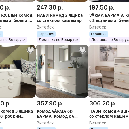
0 р.
247.30 р.
197.50 р.
 КУЛЛЕН Комод
НАВИ комод 3 ящика
VÅRMA ВАРМА 3, 
иками, белый,
со стеклом кашемир
с 3 ящиками, бел
 см
беленый дуб 78х8
к
Витебск
Витебск
я
Гарантия
Гарантия
а по Беларуси
Доставка по Беларуси
Доставка по Беларус
0 р.
357.90 р.
306.20 р.
комод 3 ящика
Комод VÅRMA 6D
НАВИ комод 4 ящ
60, робкий
ВАРМА, Комод с 6
со стеклом каше
жник
ящиками, белый,
к
Витебск
Витебск
160х78х40