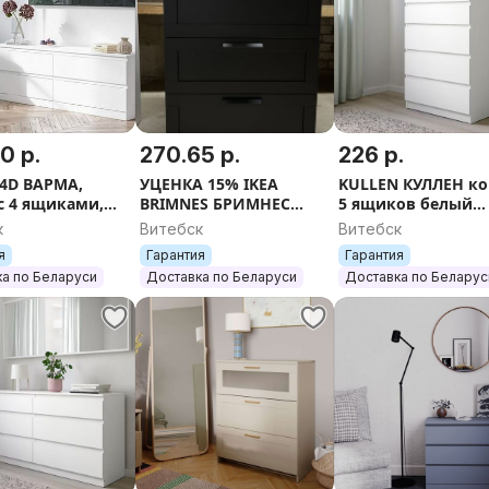
0 р.
270.65 р.
226 р.
4D ВАРМА,
УЦЕНКА 15% IKEA
KULLEN КУЛЛЕН к
с 4 ящиками,
BRIMNES БРИМНЕС
5 ящиков белый
 160х54х40
Комод с 4 ящиками,
70х112х40 см
к
Витебск
Витебск
тм.коричневый/
я
Гарантия
Гарантия
матовое стекло, 78x124
а по Беларуси
Доставка по Беларуси
Доставка по Беларус
см