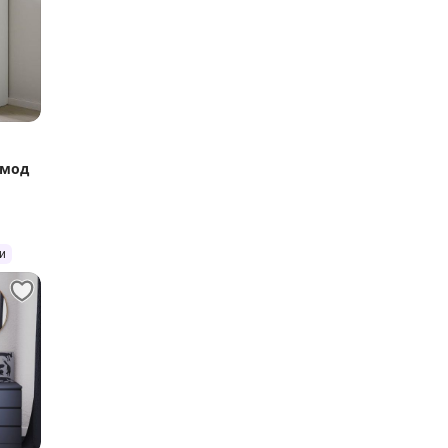
омод
и