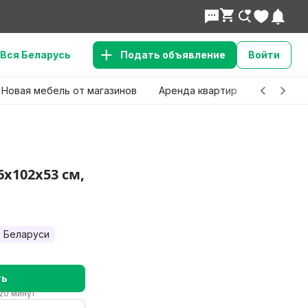
Вся Беларусь
Подать объявление
Войти
Новая мебель от магазинов
Аренда квартир
Детские 
6х102х53 см,
 Беларуси
ть
20 минут