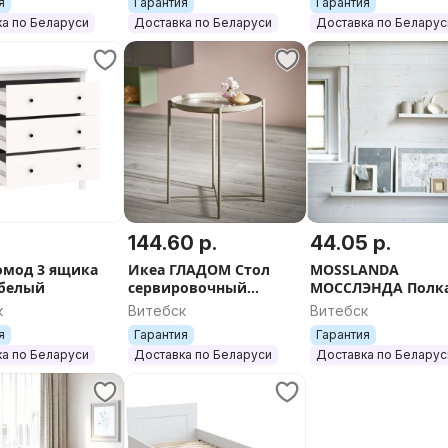
я
Гарантия
Гарантия
а по Беларуси
Доставка по Беларуси
Доставка по Беларус
.
144.60 р.
44.05 р.
омод 3 ящика
Икеа ГЛАДОМ Стол
MOSSLANDA
белый
сервировочный
МОССЛЭНДА Полка
чёрный/белый/серо-
картин, белый 55 
к
Витебск
Витебск
бежевый
я
Гарантия
Гарантия
а по Беларуси
Доставка по Беларуси
Доставка по Беларус