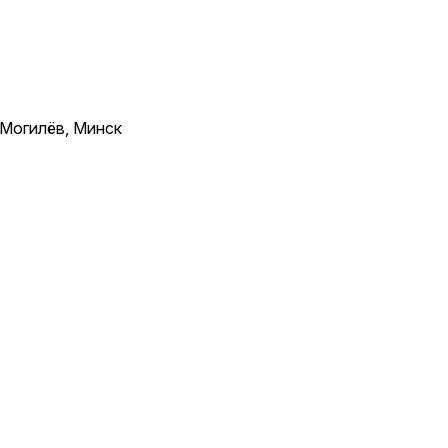
 Могилёв, Минск
тичным внешним видом.
окрыта специальной
езопасными УФ-материалами.
интерьер и создать стильную
 необходимый комфорт для