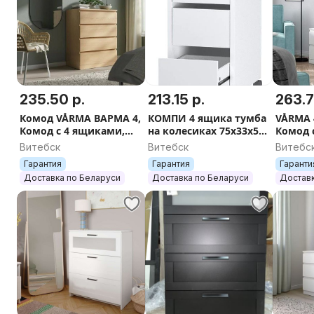
235.50 р.
213.15 р.
263.7
Комод VÅRMA ВАРМА 4,
КОМПИ 4 ящика тумба
VÅRMA 
Комод с 4 ящиками,
на колесиках 75x33x50,
Комод 
белый/белёный дуб/
белый
белый,
Витебск
Витебск
Витебс
серый/100х80х40
Гарантия
Гарантия
Гаранти
Доставка по Беларуси
Доставка по Беларуси
Доставк