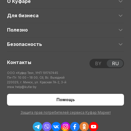
О Куфаре
Для бизнеса
Полезно
Безопасность
Контакты
BY
RU
ООО «Куфар Тех», УНП 191767445
Пн-Пт: 10:00 – 18:00; Сб, Вс: Выходной
220029, г. Минск, ул. Красная 7А-2, 3-й
этаж
help@kufar.by
Помощь
Защита прав потребителей сервиса Куфар Маркет