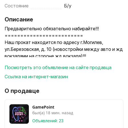
Состояние
Б/у
Описание
Предварительно обязательно набирайте!!!
=========================
Наш прокат находится по адресу г.Могилев,
ул.Березовская, д. 10 (новостройки между авто и жд
вокзалами на стороне жд вокзала)!!!
Самый большой выбор игровых приставок и
Посмотреть это объявление на сайте продавца
виртуальной реальности с топовыми играми и
последними новинками на прокат только у нас!
Ссылка на интернет-магазин
==============================
У нас новинки - шлем виртуальной реальности
О продавце
Playstation VR2 и Meta Quest 3 / 3S!
==============================
GamePoint
Доставка по городу!
был(а) 18 мин. назад
Гибкая система скидок!
Объявлений: 23
Партнерская программа!