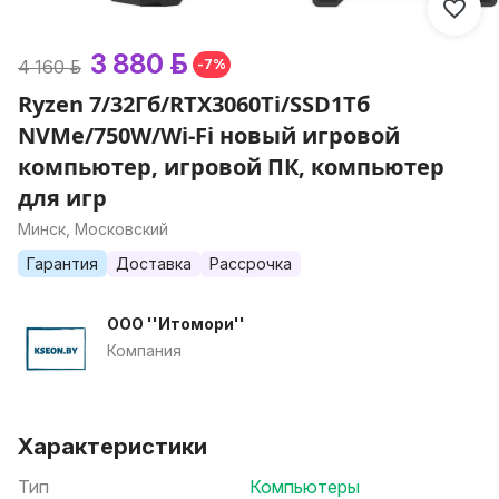
3 880 р.
4 160 р.
-7%
Ryzen 7/32Гб/RTX3060Ti/SSD1Тб
NVMe/750W/Wi-Fi новый игровой
компьютер, игровой ПК, компьютер
для игр
Минск, Московский
Гарантия
Доставка
Рассрочка
ООО ''Итомори''
Компания
Характеристики
Тип
Компьютеры