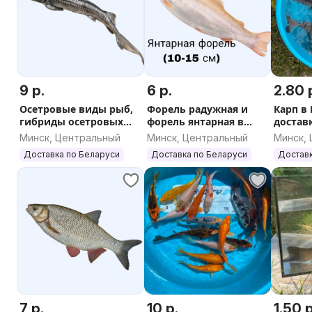
9 р.
6 р.
2.80 
Осетровые виды рыб,
Форель радужная и
Карп в
гибриды осетровых
форель янтарная в
достав
для пруда в Минске с
Минске с доставкой
Минск, Центральный
Минск, Центральный
Минск,
доставкой
Доставка по Беларуси
Доставка по Беларуси
Доставк
7 р.
10 р.
1.50 р