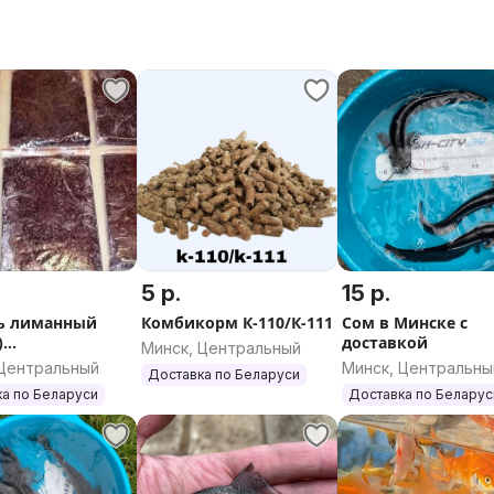
ания:
 выходной).
5 р.
15 р.
орма для рыб, рыбопосадочный
ь лиманный
Комбикорм К-110/К-111
Сом в Минске с
)
доставкой
амур, толстолобик, сом, щука,
Минск, Центральный
женный 1кг
 Центральный
Минск, Центральны
е, мы ответим на все ваши
Доставка по Беларуси
а по Беларуси
Доставка по Беларус