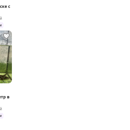
ске с
й
и
етр в
й
и