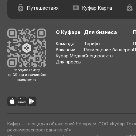
Путешествия
Куфар Карта
О Куфаре
Для бизнеса
Команда
Тарифы
П
Вакансии
Размещение баннеров
П
Куфар Медиа
Спецпроекты
Для прессы
Наведите камеру
на QR-код и скачивайте
приложение
Куфар — площадка объявлений Беларуси. ООО «Куфар Тех
рекламораспространителей»