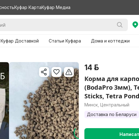
сность
Куфар Карта
Куфар Медиа
 Куфар Доставкой
Статьи Куфара
Дома и коттеджи
14 р.
Корма для карп
(BodaPro 3мм), Te
Sticks, Tetra Pond
Минск, Центральный
Доставка по Беларуси
Написа