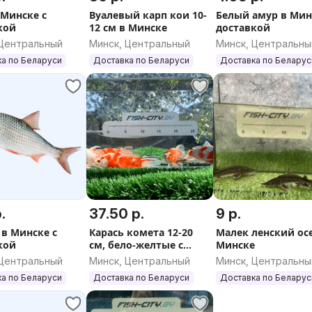
 Минске с
Вуалевый карп кои 10-
Белый амур в Мин
кой
12 см в Минске
доставкой
 Центральный
Минск, Центральный
Минск, Центральны
а по Беларуси
Доставка по Беларуси
Доставка по Беларус
.
37.50 р.
9 р.
 в Минске с
Карась комета 12-20
Малек ленский ос
кой
см, бело-желтые с
Минске
черными
 Центральный
Минск, Центральный
Минск, Центральны
вкраплениями в
а по Беларуси
Доставка по Беларуси
Доставка по Беларус
Минске