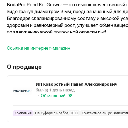
BodaPro Pond Koi Grower — это высококачественный 
виде гранул диаметром 3 мм, предназначенный для де
Благодаря сбалансированному составу и высокой ус
здоровый и равномерный рост, улучшает обмен вещес
поддержанию яркой природной окраски рыб.
Tetra Koi Sticks — полноценный корм высокого качеств
Плавающие палочки обеспечивают питание, которое б
Ссылка на интернет-магазин
соответствует пищевым привычкам карпов кои. Полн
карпов кои содержит необходимые питательные веще
микроэлементы.
О продавце
Tetra Pond Sticks — высококачественный основной ко
в виде плавающих на поверхности воды палочек для 
ИП Коворотный Павел Александрович
сбалансированного питания.
был(а) 1 день назад
Объявлений: 98
ЦЕНА:
~ Tetra Pond Sticks
Компания
На Куфаре с ноября, 2022
Контактное лицо: Валенти
0,25 кг - 14 BYN
5,25 кг - 230,74 BYN