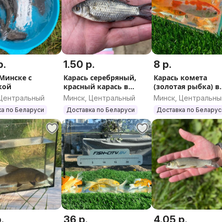
р.
1.50 р.
8 р.
 Минске с
Карась серебряный,
Карась комета
кой
красный карась в
(золотая рыбка) в
Минске с доставкой
Минске с доставк
 Центральный
Минск, Центральный
Минск, Центральны
а по Беларуси
Доставка по Беларуси
Доставка по Беларус
.
36 р.
4.05 р.