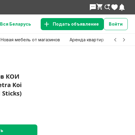
Вся Беларусь
Подать объявление
Войти
Новая мебель от магазинов
Аренда квартир
Детские 
ов КОИ
tra Koi
 Sticks)
ть