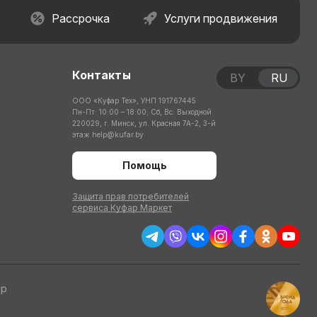
Рассрочка
Услуги продвижения
Контакты
BY
RU
ООО «Куфар Тех», УНП 191767445
Пн-Пт: 10:00 – 18:00; Сб, Вс: Выходной
220029, г. Минск, ул. Красная 7А-2, 3-й
этаж
help@kufar.by
Помощь
Защита прав потребителей
сервиса Куфар Маркет
тр