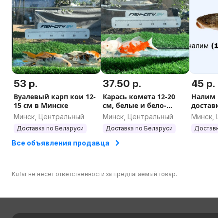
53 р.
37.50 р.
45 р.
Вуалевый карп кои 12-
Карась комета 12-20
Налим 
15 см в Минске
см, белые и бело-
достав
желтые в Минске
Минск, Центральный
Минск, Центральный
Минск,
Доставка по Беларуси
Доставка по Беларуси
Доставк
Все объявления продавца
Kufar не несет ответственности за предлагаемый товар.