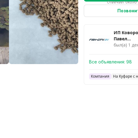
Отвечает около 
Позвони
ИП Ковор
Павел
Александ
был(а) 1 де
Все объявления:
98
Компания
На Куфаре с 