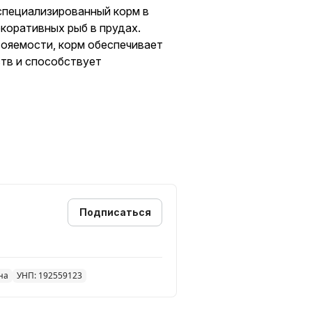
специализированный корм в
коративных рыб в прудах.
вояемости, корм обеспечивает
тв и способствует
а для всех видов карпов кои.
лизко к естественному и
оценный корм для всех видов
ства, витамины и
рм для всех видов прудовых рыб
полноценного и биологически
Подписаться
на
УНП: 192559123