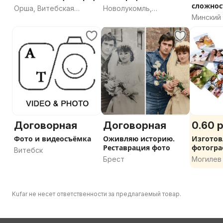
сложнос
Орша, Витебская
Новолукомль,
Минский 
область
Чашникский район,
Минская
Витебская область
Договорная
Договорная
0.60 р
Фото и видеосъёмка
Оживляю историю.
Изготов
Реставрация фото
фотогр
Витебск
Брест
Могилев
Kufar не несет ответственности за предлагаемый товар.