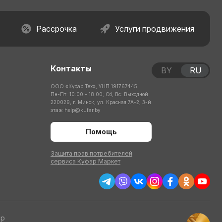
Рассрочка
Услуги продвижения
Контакты
BY
RU
ООО «Куфар Тех», УНП 191767445
Пн-Пт: 10:00 – 18:00; Сб, Вс: Выходной
220029, г. Минск, ул. Красная 7А-2, 3-й
этаж
help@kufar.by
Помощь
Защита прав потребителей
сервиса Куфар Маркет
тр