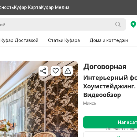
сность
Куфар Карта
Куфар Медиа
 Куфар Доставкой
Статьи Куфара
Дома и коттеджи
Договорная
Интерьерный фо
Хоумстейджинг.
Видеообзор
Минск
Написа
Отвечает около 