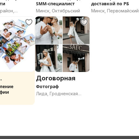
ти
SMM-специалист
доставкой по РБ
район,
Минск, Октябрьский
Минск, Первомайский
 область
.
Договорная
ление
Фотограф
афии
Лида, Гродненская
область