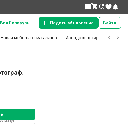
Вся Беларусь
Подать объявление
Войти
Новая мебель от магазинов
Аренда квартир
Детские 
тограф.
ть
25 минут