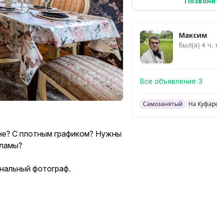
Позвони
Максим
был(а) 4 ч.
Все объявления:
3
Самозанятый
На Куфаре
не? С плотным графиком? Нужны
кламы?
ональный фотограф.
джет. От базовой съёмки и