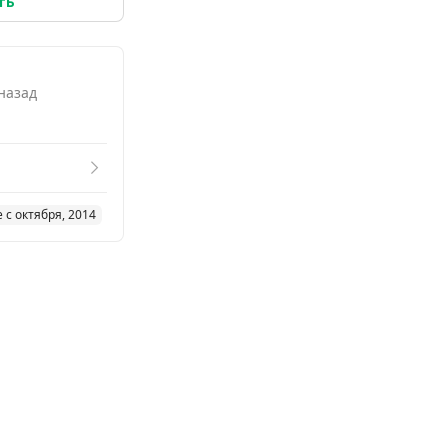
ть
 назад
 с октября, 2014