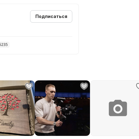
и необходимости, подготовка
те).
Подписаться
о запросу "Лупач Максим". Там
5235
и работами.
от низкой цены.
вижимости.
оговора.