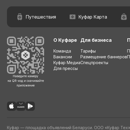
Путешествия
Куфар Карта
О Куфаре
Для бизнеса
Команда
Тарифы
П
Вакансии
Размещение баннеров
П
Куфар Медиа
Спецпроекты
Для прессы
Наведите камеру
на QR-код и скачивайте
приложение
Куфар — площадка объявлений Беларуси. ООО «Куфар Тех