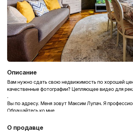
Описание
Вам нужно сдать свою недвижимость по хорошей це
качественные фотографии? Цепляющее видео для ре
.
Вы по адресу. Меня зовут Максим Лупач. Я професси
Обращайтесь ко мне.
Вместе мы сделаем отличный результат под любой бю
обработки до "Все под ключ".
О продавце
.