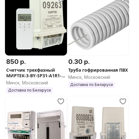
850 р.
0.30 р.
Счетчик трехфазный
Труба гофрированная ПВХ
МИРТЕК-3-BY-SP31-A1R1-
Минск, Московский
230-5-100A-T-RF433/1-
Минск, Московский
Доставка по Беларуси
HKOQ1V3 с МИРТ-830.
Доставка по Беларуси