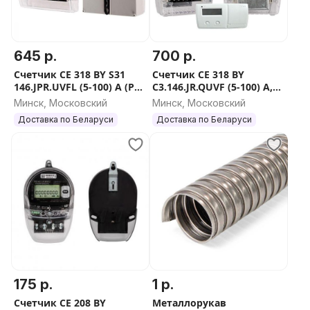
645 р.
700 р.
Счетчик СЕ 318 BY S31
Счетчик CE 318 BY
146.JPR.UVFL (5-100) А (PLC
C3.146.JR.QUVF (5-100) А,
и радиомодемом)
(оптопорт, радиомодем,
Минск, Московский
Минск, Московский
реле управления
Доставка по Беларуси
Доставка по Беларуси
нагрузкой)
175 р.
1 р.
Счетчик CE 208 BY
Металлорукав