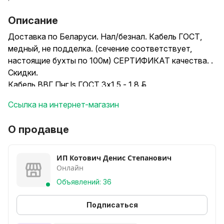
Описание
Доставка по Беларуси. Нал/безнал. Кабель ГОСТ,
медный, не подделка. (сечение соответствует,
настоящие бухты по 100м) СЕРТИФИКАТ качества. .
Скидки.
Кабель ВВГ Пнг ls ГОСТ 3х1,5 - 1,8 руб.
Кабель ВВГ Пнг ls ГОСТ 3х2,5 - 2,8 руб.
Ссылка на интернет-магазин
Кабель ВВГ Пнг ls ГОСТ 2х1,5 - 1,25 руб.
Кабель ВВГ Пнг ls ГОСТ 2х2,5 - 1,9 руб.
О продавце
Цена за метр
В наличии АВБбШв, АВВГ, СИП и другие кабеля,
сечение, металлорукав, гофра, автоматы, диф
ИП Котович Денис Степанович
Онлайн
автоматы, щитки, коробки и др.
Действуют скидки за объём.
Объявлений: 36
Подписаться