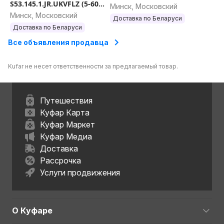
S53.145.1.JR.UKVFLZ (5-60)
Минск, Московский
А (оптопорт,
Минск, Московский
Доставка по Беларуси
радиомодем)
Доставка по Беларуси
Все объявления продавца
Kufar не несет ответственности за предлагаемый товар.
Путешествия
Куфар Карта
Куфар Маркет
Куфар Медиа
Доставка
Рассрочка
Услуги продвижения
О Куфаре