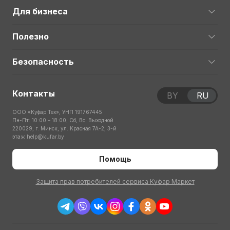
Для бизнеса
Полезно
Безопасность
Контакты
BY
RU
ООО «Куфар Тех», УНП 191767445
Пн-Пт: 10:00 – 18:00; Сб, Вс: Выходной
220029, г. Минск, ул. Красная 7А-2, 3-й
этаж
help@kufar.by
Помощь
Защита прав потребителей сервиса Куфар Маркет