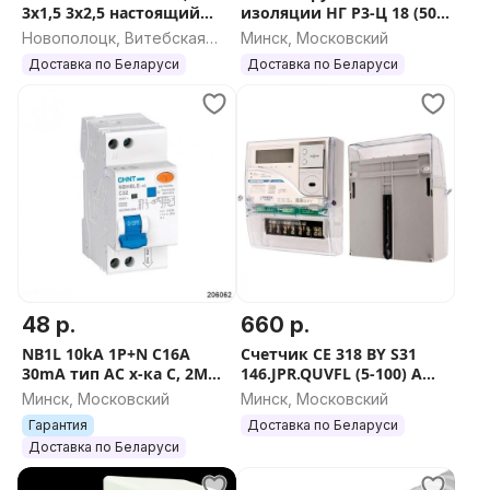
3x1,5 3х2,5 настоящий
изоляции НГ Р3-Ц 18 (50
ГОСТ
м/уп.)
Новополоцк, Витебская
Минск, Московский
область
Доставка по Беларуси
Доставка по Беларуси
48 р.
660 р.
NB1L 10kA 1P+N C16A
Счетчик СЕ 318 BY S31
30mA тип AC х-ка C, 2М
146.JPR.QUVFL (5-100) А
Диф. автомат
(PLC, радиомодем, реле
Минск, Московский
Минск, Московский
управления нагрузкой)
Гарантия
Доставка по Беларуси
Доставка по Беларуси