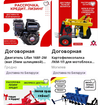
Договорная
Договорная
Двигатель Lifan 168F-2M
Картофелекопалка
(вал 25мм шлицевой)
ЛКМ-1П для мотоблока
6.5лс
МТЗ
Гродно
Могилев
Доставка по Беларуси
Доставка по Беларуси