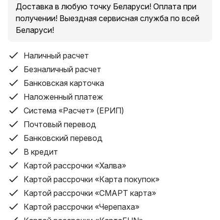
обычно затрачивается на высев семян. Бережёт
Доставка в любую точку Беларуси! Оплата при
Ваше здоровье, поскольку Вам не придётся,
получении! Выездная сервисная служба по всей
согнувшись, ползать по огороду. К тому же агрегат
Беларуси!
экономит семена, избавит от хлопот с
прореживанием и облегчает процесс прополки в
Наличный расчет
летний период.
Безналичный расчет
Банковская карточка
Особенности
Наложенный платеж
Сеялка используется в сцепке с мотоблоками любых
Система «Расчет» (ЕРИП)
типов.
Предусмотрена также возможность использования
Почтовый перевод
вручную с помощью двух рукояток. Одна
Банковский перевод
закрепляется спереди к сцепке сеялки, вторая —
В кредит
вставляется в патрубок, предназначенный для
Картой рассрочки «Халва»
установки маркера.
Картой рассрочки «Карта покупок»
Картой рассрочки «СМАРТ карта»
Внимание! Маркер к сеялке СМ6 в комплект не
входит, его нужно приобрести дополнительно.
Картой рассрочки «Черепаха»
Характеристики