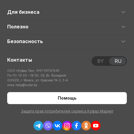
Для бизнеса
Полезно
Безопасность
Контакты
BY
RU
ООО «Куфар Тех», УНП 191767445
Пн-Пт: 10:00 – 18:00; Сб, Вс: Выходной
220029, г. Минск, ул. Красная 7А-2, 3-й
этаж
help@kufar.by
Помощь
Защита прав потребителей сервиса Куфар Маркет