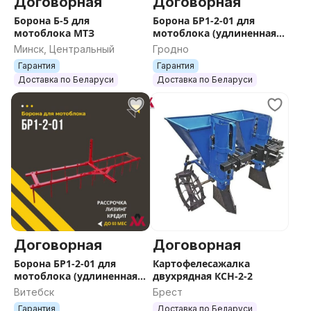
Договорная
Договорная
Борона Б-5 для
Борона БР1-2-01 для
мотоблока МТЗ
мотоблока (удлиненная
стойка 14 мм)
Минск, Центральный
Гродно
Гарантия
Гарантия
Доставка по Беларуси
Доставка по Беларуси
Договорная
Договорная
Борона БР1-2-01 для
Картофелесажалка
мотоблока (удлиненная
двухрядная КСН-2-2
стойка 14 мм)
Витебск
Брест
Гарантия
Доставка по Беларуси