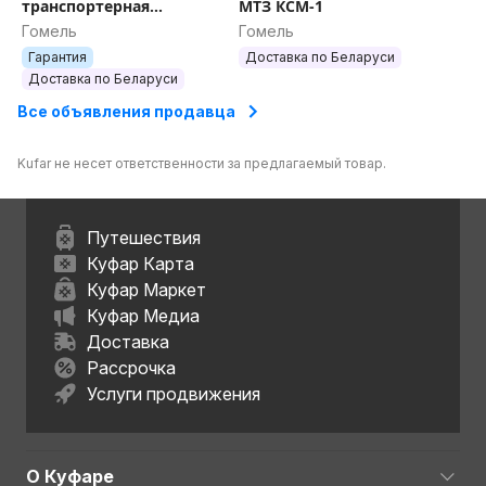
транспортерная
МТЗ КСМ-1
универсальная ККТУ
Гомель
Гомель
Гарантия
Доставка по Беларуси
Доставка по Беларуси
Все объявления продавца
Kufar не несет ответственности за предлагаемый товар.
Путешествия
Куфар Карта
Куфар Маркет
Куфар Медиа
Доставка
Рассрочка
Услуги продвижения
О Куфаре