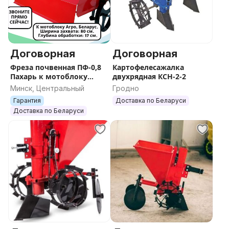
нашли дешевле - сделаем скидку
+ Приезжайте к нам или звоните и заказывайте с
экспресс доставкой на дом.
Договорная
Договорная
Фреза почвенная ПФ-0,8
Картофелесажалка
Пахарь к мотоблоку
двухрядная КСН-2-2
Агро, Беларус
Минск, Центральный
Гродно
Гарантия
Доставка по Беларуси
Доставка по Беларуси