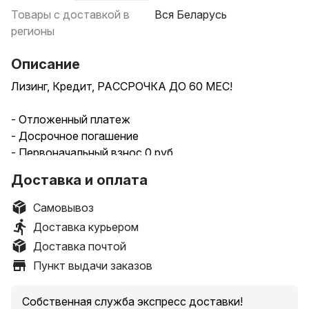
Товары с доставкой в
Вся Беларусь
регионы
Описание
Лизинг, Кредит, РАССРОЧКА ДО 60 МЕС!
- Отложенный платеж
- Досрочное погашение
- Первоначальный взнос 0 руб
- Без справки о доходах
Доставка и оплата
- Оформление по телефону
- Совершая покупку у нас вы получаете баллы на
Самовывоз
следующую покупку
Доставка курьером
Доставка почтой
Новая. Гарантия. Доставка по всей Беларуси на дом
Пункт выдачи заказов
и самовывоз.
Сеялка многократно сокращает время, которое
Собственная служба экспресс доставки!