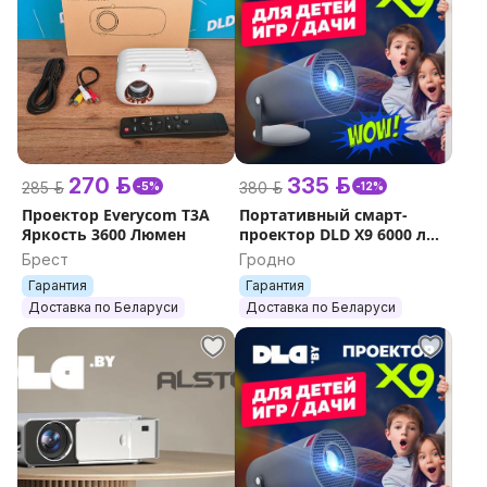
270 р.
335 р.
285 р.
380 р.
-5%
-12%
Проектор Everycom T3A
Портативный смарт-
Яркость 3600 Люмен
проектор DLD X9 6000 лм.
Android Xiaomi Wanbo
Брест
Гродно
Гарантия
Гарантия
Доставка по Беларуси
Доставка по Беларуси