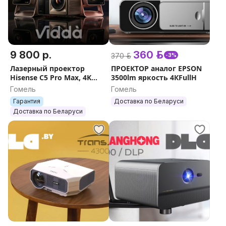
9 800 р.
360 р.
370 р.
-3%
Лазерный проектор
ПРОЕКТОР аналог EPSON
Hisense C5 Pro Max, 4K
3500lm яркость 4КFullH
Vidda C5, Vidda C5 Master,
Гомель
Гомель
Vidda C5 Ultra
Гарантия
Доставка по Беларуси
Доставка по Беларуси