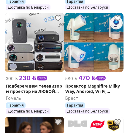
Гарантия
Гарантия
Доставка по Беларуси
Доставка по Беларуси
230 р.
470 р.
300 р.
580 р.
-23%
-19%
Подберем вам телевизор
Проектор Magnifire Milky
и проектор на ЛЮБОЙ
Way, Android, Wi Fi,
БЮДЖЕТ Alston Epson
Яркость 7000 люмен ,
Гомель
Брест
Домашний кинотеатр
Гарантия
Гарантия
Доставка по Беларуси
Доставка по Беларуси