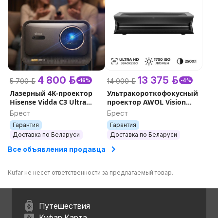
4 800 р.
13 375 р.
5 700 р.
14 000 р.
-16%
-4%
Лазерный 4K-проектор
Ультракороткофокусный
Hisense Vidda C3 Ultra
проектор AWOL Vision
High Brightness 4K HDR10+
LTV-3500 Pro 4K
Брест
Брест
Гарантия
Гарантия
Доставка по Беларуси
Доставка по Беларуси
Все объявления продавца
Kufar не несет ответственности за предлагаемый товар.
Путешествия
Куфар Карта