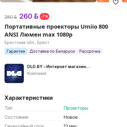
260 р.
280 р.
-7%
Портативные проекторы Umiio 800
ANSI Люмен max 1080p
Брестская обл., Брест
Гарантия
Доставка по Беларуси
Рассрочка
DLD.BY – Интернет магазин
проекторов
Компания
Характеристики
Тип
Проекторы
Состояние
Новое
Гарантийный срок
12 мес.