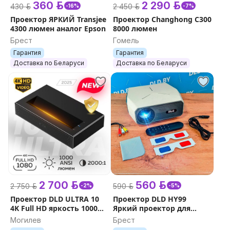
360 р.
2 290 р.
430 р.
2 450 р.
-16%
-7%
Проектор ЯРКИЙ Transjee
Проектор Changhong C300
4300 люмен аналог Epson
8000 люмен
Брест
Гомель
Гарантия
Гарантия
Доставка по Беларуси
Доставка по Беларуси
2 700 р.
560 р.
2 750 р.
590 р.
-2%
-5%
Проектор DLD ULTRA 10
Проектор DLD HY99
4K Full HD яркость 1000
Яркий проектор для
ANSI люмен
дома Альтернатива ТВ
Могилев
Брест