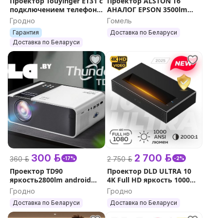
Проектор Touyinger ET31 с
Проектор ALSTON T6
подключением телефона
АНАЛОГ EPSON 3500lm
яркий
Full HD4k
Гродно
Гомель
Гарантия
Доставка по Беларуси
Доставка по Беларуси
300 р.
2 700 р.
360 р.
2 750 р.
-17%
-2%
Проектор TD90
Проектор DLD ULTRA 10
яркость2800lm android
4K Full HD яркость 1000
WI-FI ГАРАНТИЯ
ANSI люмен
Гродно
Гродно
Доставка по Беларуси
Доставка по Беларуси