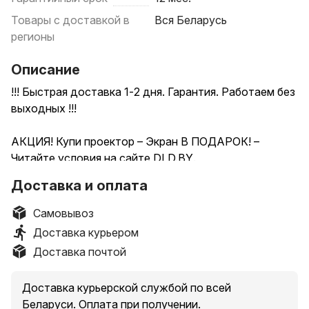
Товары с доставкой в
Вся Беларусь
регионы
Описание
!!! Быстрая доставка 1-2 дня. Гарантия. Работаем без
выходных !!!
АКЦИЯ! Купи проектор – Экран В ПОДАРОК! –
Читайте условия на сайте DLD.BY.
Профессиональный подбор проектора и экрана –
Доставка и оплата
БЕСПЛАТНО! Звоните нам | Доставка по всей
Беларуси | Оплата при получении | ГАРАНТИЯ |
Самовывоз
Только НОВЫЕ проекторы! | Цены от 230 BYN |
Доставка курьером
ГАРАНТИЯ: 360 дней. Внимание! Купив проектор у
Доставка почтой
нас, вы получаете ОРИГИНАЛЬНЫЙ и
ПРОВЕРЕННЫЙ товар, в качестве которого можете
Доставка курьерской службой по всей
быть уверены. Мы дорожим своей репутацией и
Беларуси. Оплата при получении.
всегда идём навстречу клиентам!