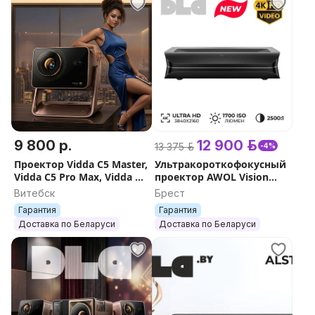
9 800 р.
12 900 р.
13 375 р.
-4%
Проектор Vidda C5 Master,
Ультракороткофокусный
Vidda C5 Pro Max, Vidda C5
проектор AWOL Vision
Ultra (Hisense) 4K
LTV-2500 Pro 4K
Витебск
Брест
Гарантия
Гарантия
Доставка по Беларуси
Доставка по Беларуси