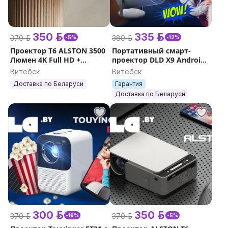
350 р.
335 р.
370 р.
380 р.
-5%
-12%
Проектор T6 ALSTON 3500
Портативный смарт-
Люмен 4K Full HD +
проектор DLD X9 Android
подарок
6K люмен
Витебск
Витебск
Доставка по Беларуси
Гарантия
Доставка по Беларуси
300 р.
350 р.
370 р.
370 р.
-19%
-5%