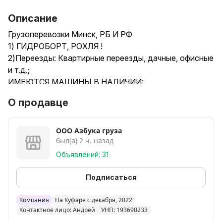
Описание
Грузоперевозки Минск, РБ И РФ
1) ГИДРОБОРТ, РОХЛЯ !
2)Переезды: Квартирные переезды, дачные, офисные
и т.д.;
ИМЕЮТСЯ МАШИНЫ В НАЛИЧИИ:
10 куб до 1.5 тонн
О продавце
15 куб до 2 тонн
20 куб до 3 тонн
20 куб до 5 тонн
ООО Азбука груза
был(а) 2 ч. назад
30 куб до 5 тонн
50 куб до 10тонн
Объявлений: 31
Машины оборудованы: ремнями, крепежами,
телегами, рохлями и всем необходимым
Подписаться
упаковочным материалом;
3) Перевозка строительных и отделочных
Компания
На Куфаре с декабря, 2022
Контактное лицо: Андрей
УНП: 193690233
материалов;