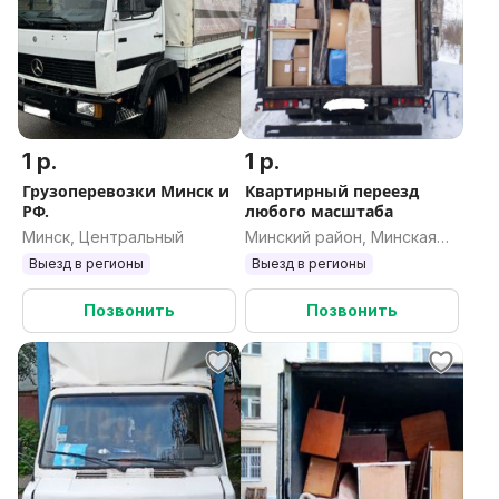
1 р.
1 р.
Грузоперевозки Минск и
Квартирный переезд
РФ.
любого масштаба
Минск, Центральный
Минский район, Минская
область
Выезд в регионы
Выезд в регионы
Позвонить
Позвонить