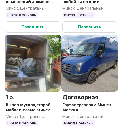
помещений,архивов,
любой категории
переезд
Минск, Центральный
Минск, Центральный
Выезд в регионы
Выезд в регионы
Позвонить
Позвонить
1 р.
Договорная
Вывоз мусора,старой
Грузоперевозки Минск-
мебели,хлама Минск
Москва
Минск, Центральный
Минск, Центральный
Выезд в регионы
Выезд в регионы