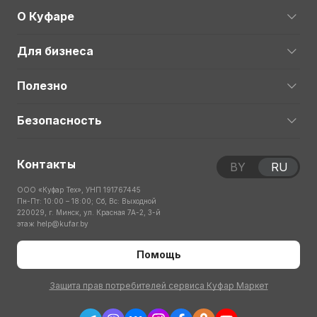
О Куфаре
Для бизнеса
Полезно
Безопасность
Контакты
BY
RU
ООО «Куфар Тех», УНП 191767445
Пн-Пт: 10:00 – 18:00; Сб, Вс: Выходной
220029, г. Минск, ул. Красная 7А-2, 3-й
этаж
help@kufar.by
Помощь
Защита прав потребителей сервиса Куфар Маркет