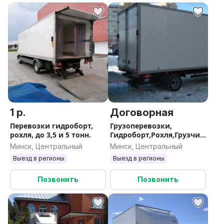
документов!
Наш сайт: azbuka-gruza.by
1 р.
Договорная
Перевозки гидроборт,
Грузоперевозки,
рохля, до 3,5 и 5 тонн.
Гидроборт,Рохля,Грузчик
и
Минск, Центральный
Минск, Центральный
Выезд в регионы
Выезд в регионы
Позвонить
Позвонить