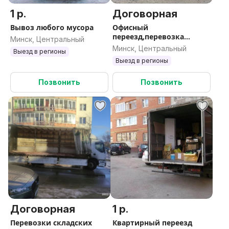
1 р.
Договорная
Вывоз любого мусора
Офисный
переезд,перевозка
Минск, Центральный
мебели Минск
Минск, Центральный
Выезд в регионы
Выезд в регионы
Позвонить
Позвонить
Договорная
1 р.
Перевозки складских
Квартирный переезд