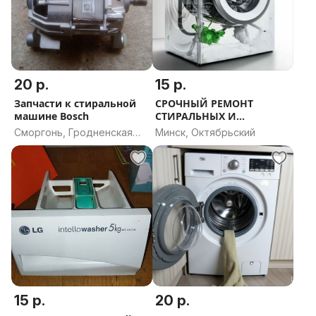
20 р.
15 р.
Запчасти к стиральной
СРОЧНЫЙ РЕМОНТ
машине Bosch
СТИРАЛЬНЫХ И
ПОСУДОМОЕЧНЫХ
Сморгонь, Гродненская
Минск, Октябрьский
МАШИН
область
15 р.
20 р.