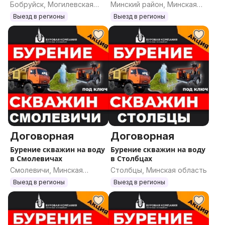
Бобруйск, Могилевская
Минский район, Минская
область
область
Выезд в регионы
Выезд в регионы
Договорная
Договорная
Бурение скважин на воду
Бурение скважин на воду
в Смолевичах
в Столбцах
Смолевичи, Минская
Столбцы, Минская область
область
Выезд в регионы
Выезд в регионы