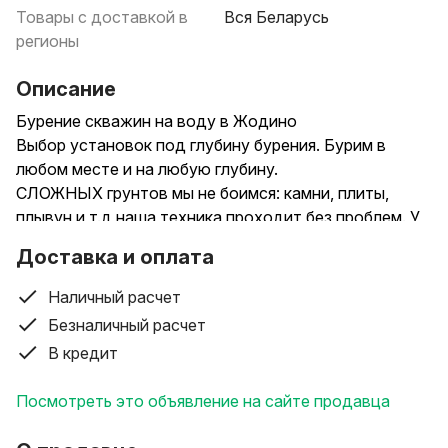
Товары с доставкой в
Вся Беларусь
регионы
Описание
Бурение скважин на воду в Жодино
Выбор установок под глубину бурения. Бурим в
любом месте и на любую глубину.
СЛОЖНЫХ грунтов мы не боимся: камни, плиты,
плывун и т.д наша техника проходит без проблем. У
нас специальные победитовые буры, алмазные
Доставка и оплата
коронки для сверхтвердых пород.
КАРТА глубин: мы хорошо знаем особенности
Наличный расчет
грунтов по всей области. Карту можете посмотреть
Безналичный расчет
и на нашем сайте.
В кредит
ОПЛАТА по факту - вы платите только за результат,
когда добудем воду. Если мы не смогли добуриться
Посмотреть это объявление на сайте продавца
до воды - не берём ни копейки!
ГАРАНТИИ. Мы работаем официально: выписываем