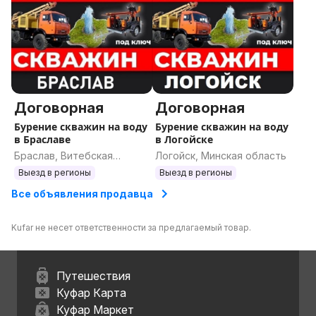
Договорная
Договорная
Бурение скважин на воду
Бурение скважин на воду
в Браславе
в Логойске
Браслав, Витебская
Логойск, Минская область
область
Выезд в регионы
Выезд в регионы
Все объявления продавца
Kufar не несет ответственности за предлагаемый товар.
Путешествия
Куфар Карта
Куфар Маркет