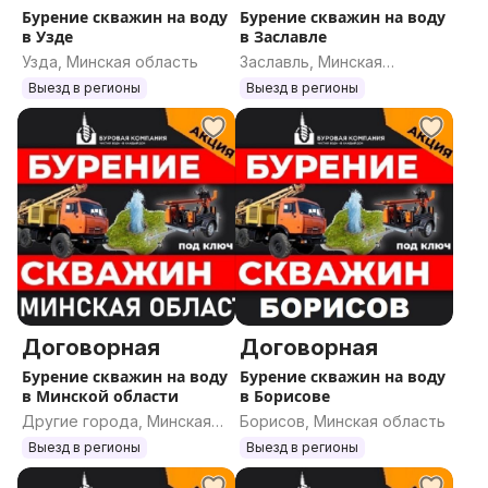
Бурение скважин на воду
Бурение скважин на воду
в Узде
в Заславле
Узда, Минская область
Заславль, Минская
область
Выезд в регионы
Выезд в регионы
Договорная
Договорная
Бурение скважин на воду
Бурение скважин на воду
в Минской области
в Борисове
Другие города, Минская
Борисов, Минская область
область
Выезд в регионы
Выезд в регионы