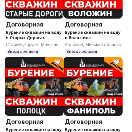
Договорная
Договорная
Бурение скважин на воду
Бурение скважин на воду
в Старых Дорогах
в Воложине
Старые Дороги, Минская
Воложин, Минская область
область
Выезд в регионы
Выезд в регионы
Договорная
Договорная
Бурение скважин на воду
Бурение скважин на воду