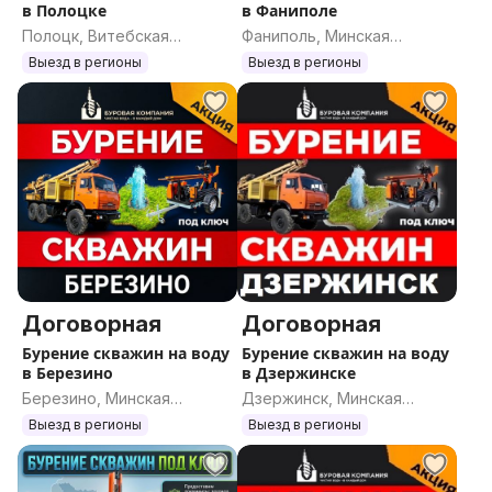
в Полоцке
в Фаниполе
Полоцк, Витебская
Фаниполь, Минская
область
область
Выезд в регионы
Выезд в регионы
Договорная
Договорная
Бурение скважин на воду
Бурение скважин на воду
в Березино
в Дзержинске
Березино, Минская
Дзержинск, Минская
область
область
Выезд в регионы
Выезд в регионы