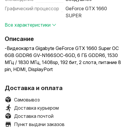
Графический процессор
GeForce GTX 1660
SUPER
Все характеристики
Описание
-Видеокарта Gigabyte GeForce GTX 1660 Super OC
6GB GDDR6 GV-N166SOC-6GD, 6 ГБ GDDR6, 1530
МГц / 1830 МГц, 1408sp, 192 бит, 2 слота, питание 8
pin, HDMI, DisplayPort
- Видеокарта Palit GeForce GTX 1660 Super GP OC
Доставка и оплата
6GB GDDR6 NE6166SS18J9-1160A, 1530 МГц / 1830
МГц, 1408sp, 192 бит, 2 слота, питание 8 pin, HDMI,
Самовывоз
DisplayPort, DVI
Доставка курьером
Доставка почтой
- Видеокарта MSI GeForce GTX 1660 Super Ventus XS
Пункт выдачи заказов
OCV1 6GB GDDR6, 1530 МГц / 1815 МГц, 1408sp, 192