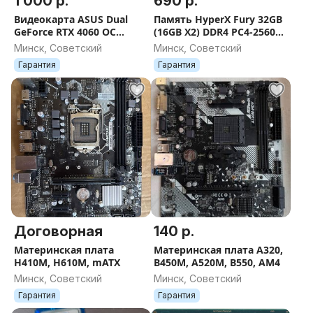
1 000 р.
690 р.
Видеокарта ASUS Dual
Память HyperX Fury 32GB
GeForce RTX 4060 OC
(16GB X2) DDR4 PC4-25600
Edition 8GB GDDR6 DUAL
HX432C16FB3/16
Минск, Советский
Минск, Советский
Гарантия
Гарантия
Договорная
140 р.
Материнская плата
Материнская плата A320,
H410M, H610M, mATX
B450M, A520M, B550, AM4
Минск, Советский
Минск, Советский
Гарантия
Гарантия