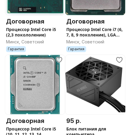
Договорная
Договорная
Процессор Intel Core i5
Процессор Intel Core i7 (6,
(2,3 покололение)
7, 8, 9 поколение), LGA
1151
Минск, Советский
Минск, Советский
Гарантия
Гарантия
Договорная
95 р.
Процессор Intel Core i5
Блок питания для
(10, 11, 12, 13, 14
компьютера