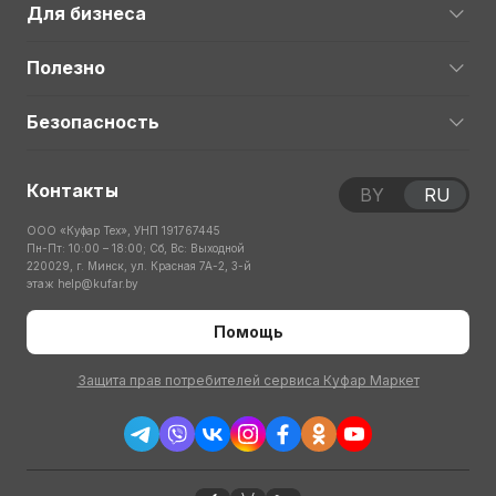
Для бизнеса
Полезно
Безопасность
Контакты
BY
RU
ООО «Куфар Тех», УНП 191767445
Пн-Пт: 10:00 – 18:00; Сб, Вс: Выходной
220029, г. Минск, ул. Красная 7А-2, 3-й
этаж
help@kufar.by
Помощь
Защита прав потребителей сервиса Куфар Маркет