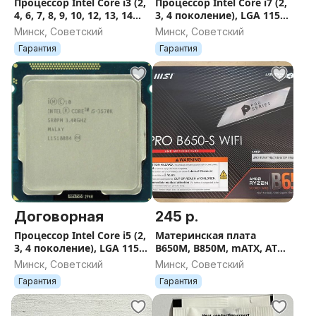
Процессор Intel Core i3 (2,
Процессор Intel Core i7 (2,
4, 6, 7, 8, 9, 10, 12, 13, 14
3, 4 поколение), LGA 1155,
поколение)
1150
Минск, Советский
Минск, Советский
Гарантия
Гарантия
Договорная
245 р.
Процессор Intel Core i5 (2,
Материнская плата
3, 4 поколение), LGA 1155,
B650M, B850M, mATX, ATX,
1150
AM5
Минск, Советский
Минск, Советский
Гарантия
Гарантия