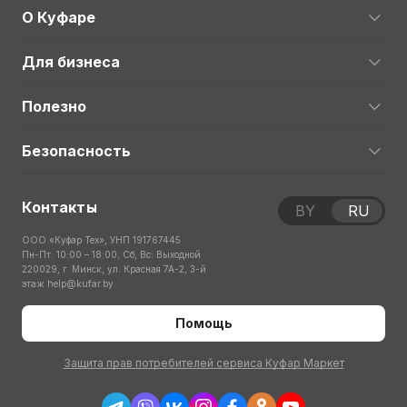
О Куфаре
Для бизнеса
Полезно
Безопасность
Контакты
BY
RU
ООО «Куфар Тех», УНП 191767445
Пн-Пт: 10:00 – 18:00; Сб, Вс: Выходной
220029, г. Минск, ул. Красная 7А-2, 3-й
этаж
help@kufar.by
Помощь
Защита прав потребителей сервиса Куфар Маркет