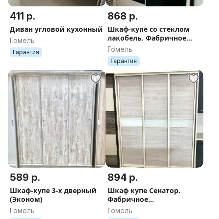
411 р.
868 р.
Диван угловой кухонный
Шкаф-купе со стеклом
лакобель. Фабричное
Гомель
производство. Большой
Гомель
Гарантия
выбор размеров и
Гарантия
расцветок.
589 р.
894 р.
Шкаф-купе 3-х дверный
Шкаф купе Сенатор.
(Эконом)
Фабричное
производство.Расцветка
Гомель
Гомель
на выбор. Размеры на