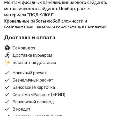
Монтаж фасадных панелей, винилового сайдинга,
металлического сайдинга. Подбор, расчет
материала "ПОД КЛЮЧ".
Кровельные работы любой сложности и
комплектации. Замеры и консультация бесплатно.
Сайдинг, фасадные панели, утепление г. Барановичи
Доставка и оплата
и р-н, Несвижский, Ляховичский, Клецкий,
Слонимский,Новогрудский ,Кореличский р-ны.
Самовывоз
Доставка курьером
Бесплатная доставка
Наличный расчет
Безналичный расчет
Банковская карточка
Система «Расчет» (ЕРИП)
Банковский перевод
В кредит