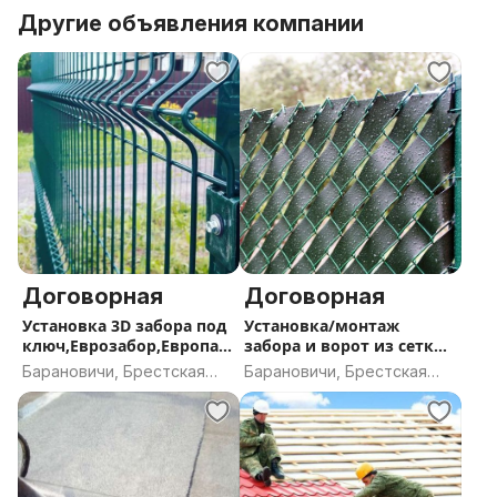
Другие объявления компании
Договорная
Договорная
Уcтaновка 3D забoра под
Установка/монтаж
ключ,Еврозабор,Европан
забора и ворот из сетки
ели,Евроограждение
рабицы
Барановичи, Брестская
Барановичи, Брестская
область
область