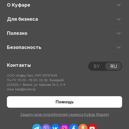
О Куфаре
Для бизнеса
Полезно
Безопасность
Контакты
BY
RU
ООО «Куфар Тех», УНП 191767445
Пн-Пт: 10:00 – 18:00; Сб, Вс: Выходной
220029, г. Минск, ул. Красная 7А-2, 3-й
этаж
help@kufar.by
Помощь
Защита прав потребителей сервиса Куфар Маркет