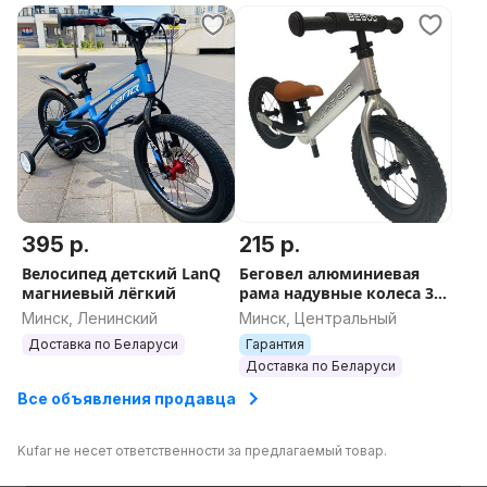
395 р.
215 р.
Велосипед детский LanQ
Беговел алюминиевая
магниевый лёгкий
рама надувные колеса 3
кг
Минск, Ленинский
Минск, Центральный
Доставка по Беларуси
Гарантия
Доставка по Беларуси
Все объявления продавца
Kufar не несет ответственности за предлагаемый товар.