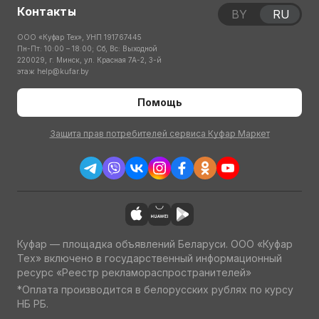
Контакты
BY
RU
ООО «Куфар Тех», УНП 191767445
Пн-Пт: 10:00 – 18:00; Сб, Вс: Выходной
220029, г. Минск, ул. Красная 7А-2, 3-й
этаж
help@kufar.by
Помощь
Защита прав потребителей сервиса Куфар Маркет
Куфар — площадка объявлений Беларуси. ООО «Куфар
Тех» включено в государственный информационный
ресурс «Реестр рекламораспространителей»
*Оплата производится в белорусских рублях по курсу
НБ РБ.