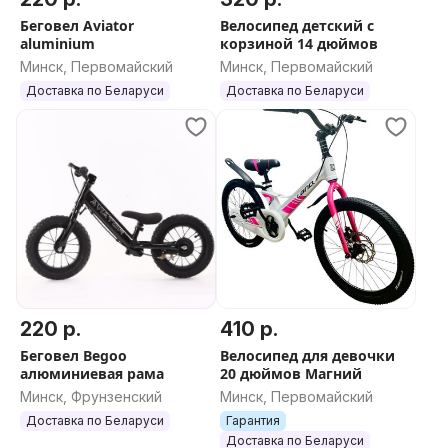
~Пункт самовывоза и шоу-рум
Беговел Aviator
Велосипед детский с
См м Восток ТЦ Променад Предварительно звоните
aluminium
корзиной 14 дюймов
!
Минск, Первомайский
Минск, Первомайский
Не забудьте сообщить, что нашли нас на Куфаре!
Доставка по Беларуси
Доставка по Беларуси
220 р.
410 р.
Беговел Begoo
Велосипед для девочки
алюминиевая рама
20 дюймов Магний
Минск, Фрунзенский
Минск, Первомайский
Доставка по Беларуси
Гарантия
Доставка по Беларуси