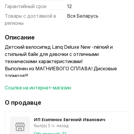
Гарантийный срок
12
Товары с доставкой в
Вся Беларусь
регионы
Описание
Детский велосипед Lanq Deluxe New -лёгкий и
стильный байк для девочки с отличными
техническими характеристиками!
Выполнен из МАГНИЕВОГО СПЛАВА! Дисковые
тормоза!!!
В наличии 4 цвета!!!
Ссылка на интернет-магазин
Специальная цена для Куфар!!!
Описание
О продавце
• Велосипед детский LANQ ориентирован на
возрастную группу 3-8 ЛЕТ
• Изготовлен из технологичных материалов:
ИП Есипенок Евгений Иванович
был(а) 5 ч. назад
МАГНИЕВОГО СПЛАВА и алюминия. Это позволило
значительно уменьшить вес велосипеда по
Объявлений: 33