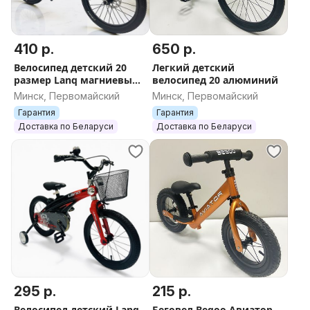
410 р.
650 р.
Велосипед детский 20
Легкий детский
размер Lanq магниевый
велосипед 20 алюминий
сплав
Минск, Первомайский
Минск, Первомайский
Гарантия
Гарантия
Доставка по Беларуси
Доставка по Беларуси
295 р.
215 р.
Велосипед детский Lanq
Беговел Begoo Авиатор