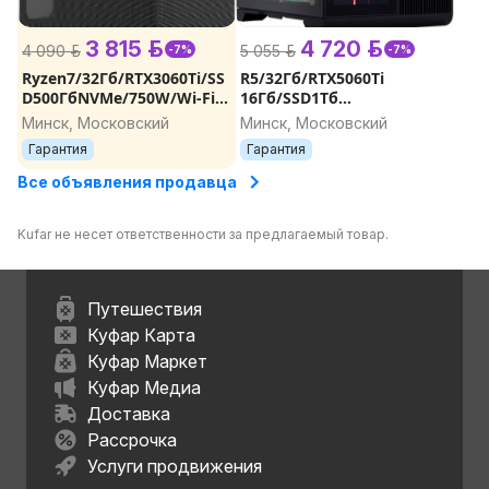
3 815 р.
4 720 р.
4 090 р.
5 055 р.
-7%
-7%
Ryzen7/32Гб/RTX3060Ti/SS
R5/32Гб/RTX5060Ti
D500ГбNVMe/750W/Wi-Fi
16Гб/SSD1Тб
новый игровой
NVMe/750W/Wi-Fi новый
Минск, Московский
Минск, Московский
компьютер, игровой ПК,
игровой компьютер,
Гарантия
Гарантия
компьютер для игр
игровой ПК, компьютер
для игр
Все объявления продавца
Kufar не несет ответственности за предлагаемый товар.
Путешествия
Куфар Карта
Куфар Маркет
Куфар Медиа
Доставка
Рассрочка
Услуги продвижения