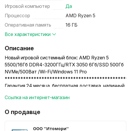
Игровой компьютер
Да
Процессор
AMD Ryzen 5
Оперативная память
16 ГБ
Все характеристики
Описание
Новый игровой системный блок: AMD Ryzen 5
5500/16Гб DDR4-3200ГГц/RTX 3050 6Гб/SSD 500Гб
NVMe/500Ват /Wi-Fi/Windows 11 Pro
************************************************
Гарантия 24 месяца, бесплатная доставка, наличный
и безналичный расчет, рассрочка, кредит.
Ссылка на интернет-магазин
************************************************
Любое изменение конфигурации, широкий выбор
О продавце
мониторов, акустики, клавиатур и мышек.
ООО ''Итомори''