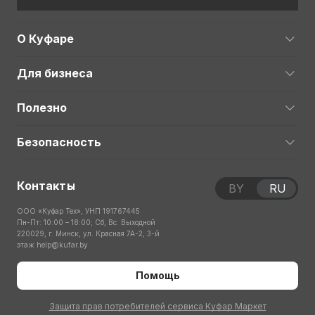
О Куфаре
Для бизнеса
Полезно
Безопасность
Контакты
BY
RU
ООО «Куфар Тех», УНП 191767445
Пн-Пт: 10:00 – 18:00; Сб, Вс: Выходной
220029, г. Минск, ул. Красная 7А-2, 3-й
этаж
help@kufar.by
Помощь
Защита прав потребителей сервиса Куфар Маркет