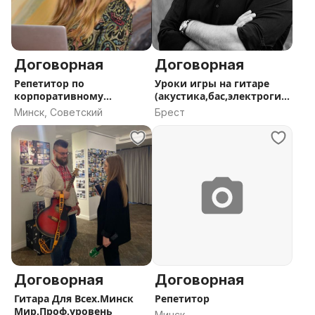
Договорная
Договорная
Репетитор по
Уроки игры на гитаре
корпоративному
(акустика,бас,электрогит
английскому языку
ара)
Минск, Советский
Брест
Договорная
Договорная
Гитара Для Всех.Минск
Репетитор
Мир.Проф.уровень
Минск