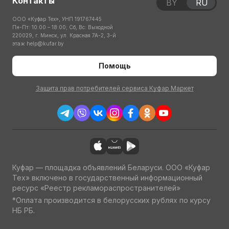
Контакты
BY
RU
ООО «Куфар Тех», УНП 191767445
Пн-Пт: 10:00 – 18:00; Сб, Вс: Выходной
220029, г. Минск, ул. Красная 7А-2, 3-й
этаж
help@kufar.by
Помощь
Защита прав потребителей сервиса Куфар Маркет
Куфар — площадка объявлений Беларуси. ООО «Куфар
Тех» включено в государственный информационный
ресурс «Реестр рекламораспространителей»
*Оплата производится в белорусских рублях по курсу
НБ РБ.