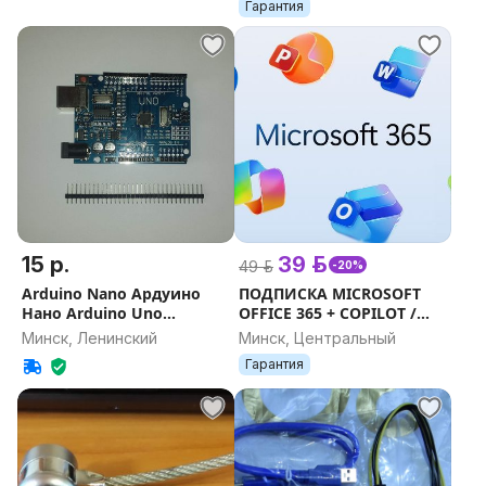
Гарантия
15 р.
39 р.
49 р.
-20%
Arduino Nano Ардуино
ПОДПИСКА MICROSOFT
Нано Arduino Uno
OFFICE 365 + COPILOT /
ATmega328PB
АКТИВАЦИЯ / ГАРАНТИЯ
Минск, Ленинский
Минск, Центральный
Гарантия