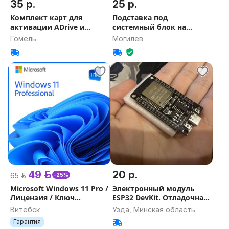
35 р.
25 р.
Комплект карт для
Подставка под
активации ADrive и
системный блок на
Новый Повот
колесиках
Гомель
Могилев
49 р.
20 р.
65 р.
-25%
Microsoft Windows 11 Pro /
Электронный модуль
Лицензия / Ключ
ESP32 DevKit. Отладочная
Windows / Гарантия
плата
Витебск
Узда, Минская область
Гарантия