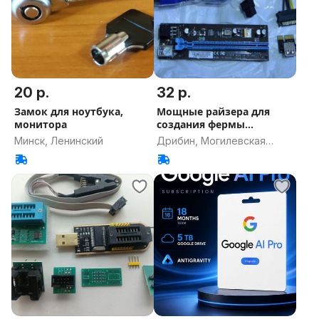
20 р.
32 р.
Замок для ноутбука,
Мощные райзера для
монитора
создания фермы
майнинга
Минск, Ленинский
Дрибин, Могилевская
область