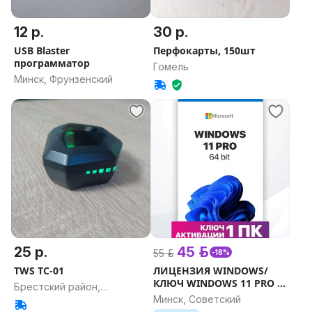
12 р.
30 р.
USB Blaster
Перфокарты, 150шт
программатор
Гомель
Минск, Фрунзенский
25 р.
45 р.
55 р.
-18%
TWS TC-01
ЛИЦЕНЗИЯ WINDOWS/
КЛЮЧ WINDOWS 11 PRO +
Брестский район,
ГАРАНТИЯ
Минск, Советский
Брестская область