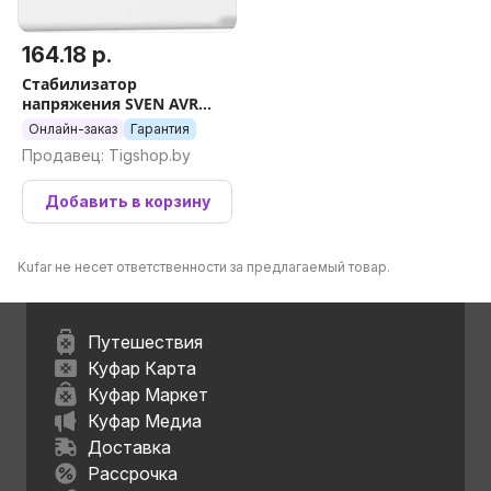
164.18 р.
Стабилизатор
напряжения SVEN AVR
SLIM-500 LCD
Онлайн-заказ
Гарантия
Продавец: Tigshop.by
Добавить в корзину
Kufar не несет ответственности за предлагаемый товар.
Путешествия
Куфар Карта
Куфар Маркет
Куфар Медиа
Доставка
Рассрочка