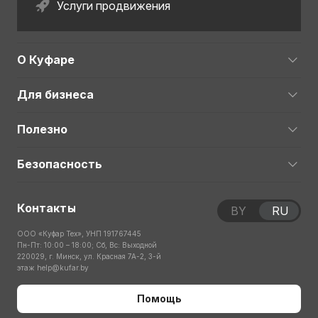
Услуги продвижения
О Куфаре
Для бизнеса
Полезно
Безопасность
Контакты
BY
RU
ООО «Куфар Тех», УНП 191767445
Пн-Пт: 10:00 – 18:00; Сб, Вс: Выходной
220029, г. Минск, ул. Красная 7А-2, 3-й
этаж
help@kufar.by
Помощь