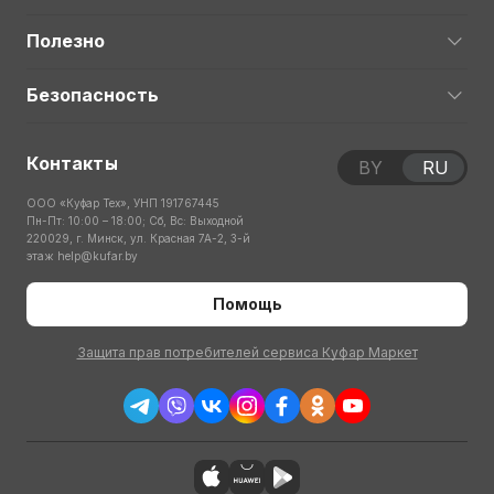
Полезно
Безопасность
Контакты
BY
RU
ООО «Куфар Тех», УНП 191767445
Пн-Пт: 10:00 – 18:00; Сб, Вс: Выходной
220029, г. Минск, ул. Красная 7А-2, 3-й
этаж
help@kufar.by
Помощь
Защита прав потребителей сервиса Куфар Маркет