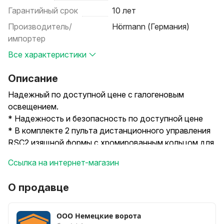
Гарантийный срок
10 лет
Производитель/
Hörmann (Германия)
импортер
Все характеристики
Описание
Надежный по доступной цене с галогеновым
освещением.
* Надежность и безопасность по доступной цене
* В комплекте 2 пульта дистанционного управления
RSC2 изящной формы с хромированным кольцом для
ключей
Ссылка на интернет-магазин
* Галогеновое освещение
О продавце
ООО Немецкие ворота