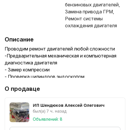
бензиновых двигателей,
Замена привода ГРМ,
Ремонт системы
охлаждения двигателя
Описание
Проводим ремонт двигателей любой сложности
-Предварительная механическая и компьютерная
диагностика двигателя
- Замер компрессии
- Проверка цилиндров эндоскопом
- Полный разбор ДВС с последующей дефектовкой,
О продавце
замером всех тепловых зазоров точным
инструментом (нутромер, микрометр,
динамометрическое оборудование)
ИП Шендюков Алексей Олегович
был(а) 7 ч. назад
- Сборка двигателя по заводским параметрам
- Проверка зазоров коленвала Plastigauge
Объявлений: 8
Огромный опыт по восстановлению ДВС, звоните,