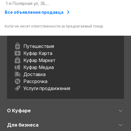
любой сложности
1-я Полярная ул, 3Б,
Витебск, Витебская
Все объявления продавца
область
Kufar не несет ответственности за предлагаемый товар.
Путешествия
Куфар Карта
Куфар Маркет
Куфар Медиа
Доставка
Рассрочка
Услуги продвижения
О Куфаре
Для бизнеса