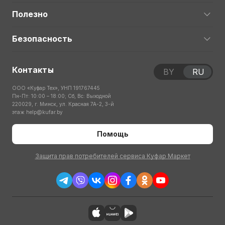
Полезно
Безопасность
Контакты
BY
RU
ООО «Куфар Тех», УНП 191767445
Пн-Пт: 10:00 – 18:00; Сб, Вс: Выходной
220029, г. Минск, ул. Красная 7А-2, 3-й
этаж
help@kufar.by
Помощь
Защита прав потребителей сервиса Куфар Маркет