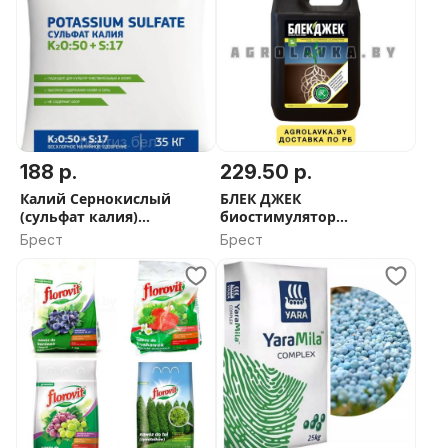
188 р.
229.50 р.
Калий Сернокислый
БЛЕК ДЖЕК
(сульфат калия)
биостимулятор
гранулированный, 35кг
корнеобразования
Брест
Брест