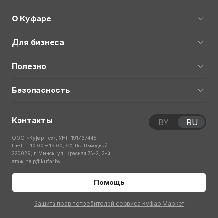
О Куфаре
Для бизнеса
Полезно
Безопасность
Контакты
BY
RU
ООО «Куфар Тех», УНП 191767445
Пн-Пт: 10:00 – 18:00; Сб, Вс: Выходной
220029, г. Минск, ул. Красная 7А-2, 3-й
этаж
help@kufar.by
Помощь
Защита прав потребителей сервиса Куфар Маркет