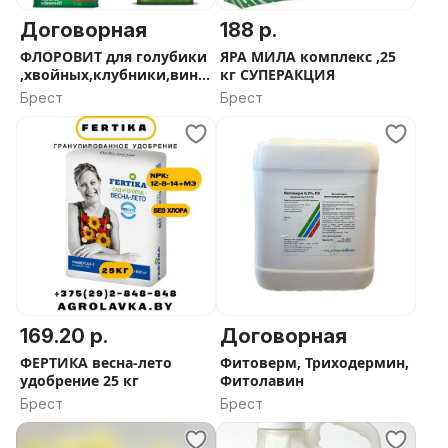
Договорная
188 р.
ФЛОРОВИТ для голубики
ЯРА МИЛА комплекс ,25
,хвойных,клубники,вино
кг СУПЕРАКЦИЯ
града 1,3,5,10кг
Брест
Брест
169.20 р.
Договорная
ФЕРТИКА весна-лето
Фитоверм, Триходермин,
удобрение 25 кг
Фитолавин
Брест
Брест