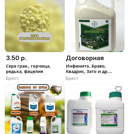
3.50 р.
Договорная
Сера гран., горчица,
Инфинито, Браво,
редька, фацелия
Квадрис, Зато и др.
фунгициды
Брест
Брест