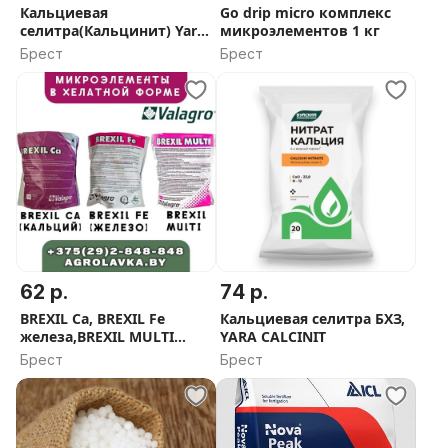
Кальциевая
Go drip micro комплекс
селитра(Кальцинит) Yara
микроэлементов 1 кг
Tera,25 кг
Брест
Брест
62 р.
74 р.
BREXIL Ca, BREXIL Fe
Кальциевая селитра БХЗ,
железа,BREXIL MULTI
YARA CALCINIT
(микроэлементы)
Брест
Брест