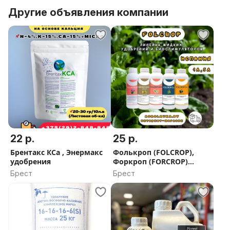
Другие объявления компании
22 р.
25 р.
Брентакс КСа , Энермакс
Фолькроп (FOLCROP),
удобрения
Форкроп (FORCROP)
удобрения и
Брест
Брест
биостимуляторы