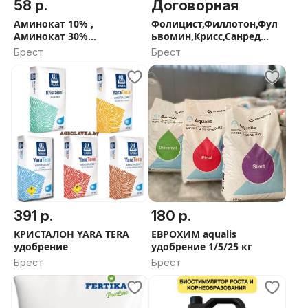
58 р.
Договорная
Аминокат 10% ,
Фолицист,Филлотон,Фул
Аминокат 30%
ьвомин,Крисс,Санред
аминокислоты , Келик
стимуляторы BIOLCHIM
Брест
Брест
Калия, Атланте 0.30.20
Atlantica
391 р.
180 р.
КРИСТАЛОН YARA TERA
ЕВРОХИМ aqualis
удобрение
удобрение 1/5/25 кг
Брест
Брест