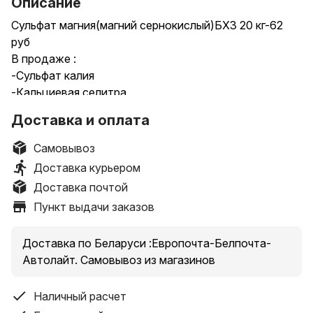
Описание
Сульфат магния(магний сернокислый)БХЗ 20 кг-62
руб
В продаже :
-Сульфат калия
-Кальциевая селитра
-АФК,ОМУ
Доставка и оплата
-Сера
-Аммиачная селитра
Самовывоз
-Сульфат аммония
Доставка курьером
ВЕСЬ АССОРТИМЕНТ НА НАШЕМ САЙТЕ
Доставка почтой
AGROLAVKA.BY
Пункт выдачи заказов
%СКИДКИ% на постоянной основе
- ПО ДИСКОНТНОЙ ПРОГРАММЕ
-ПОСТОЯННЫМ КЛИЕНТАМ
Доставка по Беларуси :Европочта-Белпочта-
-ОПТОВЫМ ПОКУПАТЕЛЯМ
Автолайт. Самовывоз из магазинов
ДОСТАВКА ПО РБ (европочта,белпочта,автолайт)
МАГАЗИН:-г. Брест,ул.Московская,118
Наличный расчет
-г.Дрогичин, ул Мелиоративная,61