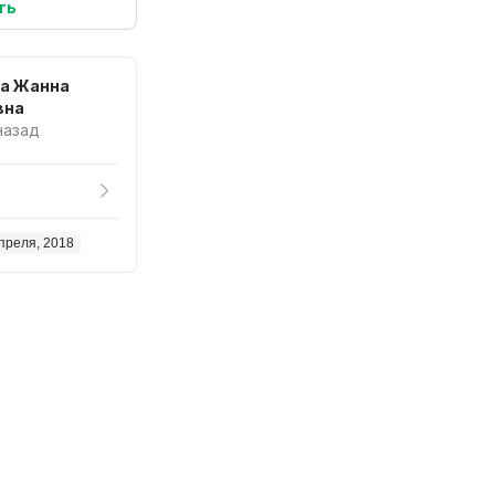
ть
ва Жанна
вна
 назад
преля, 2018