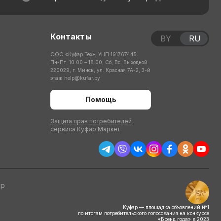
Контакты
BY
RU
ООО «Куфар Тех», УНП 191767445
Пн-Пт: 10:00 – 18:00; Сб, Вс: Выходной
220029, г. Минск, ул. Красная 7А-2, 3-й
этаж
help@kufar.by
Помощь
Защита прав потребителей
сервиса Куфар Маркет
тр
Куфар — площадка объявлений №1
по итогам потребительского голосования на конкурсе
«Бренд года» в 2023