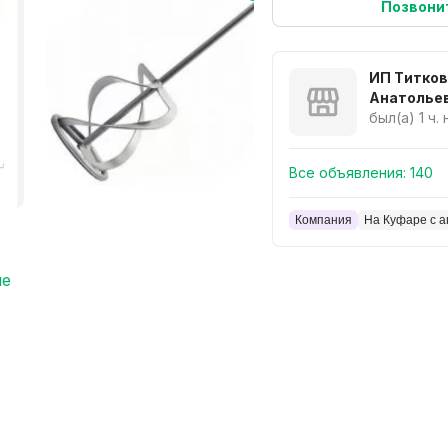
Позвони
ИП Титко
Анатолье
был(а) 1 ч.
Все объявления:
140
Компания
На Куфаре с а
ые