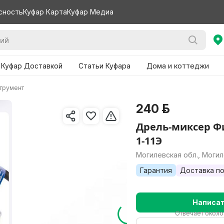
сность
Куфар Карта
Куфар Медиа
 Куфар Доставкой
Статьи Куфара
Дома и коттеджи
трумент
240 р.
Дрель-миксер Ф
1-11Э
Могилевская обл., Моги
Гарантия
Доставка по
Написа
Отвечает около