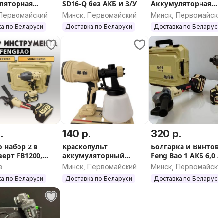
ляторная
SD16-Q без АКБ и З/У
Аккумуляторная
ярная пила в
углошлифовальна
 Первомайский
Минск, Первомайский
Минск, Первомайск
машина
а по Беларуси
Доставка по Беларуси
Доставка по Беларус
.
140 р.
320 р.
 набор 2 в
Краскопульт
Болгарка и Винто
верт FB1200,
аккумуляторный
Feng Bao 1 АКБ 6,0 
5230 6А.ч
FengBao FB-02-177
АКБ 4.0 Ач
в
Минск, Первомайский
Минск, Первомайск
а по Беларуси
Доставка по Беларуси
Доставка по Беларус