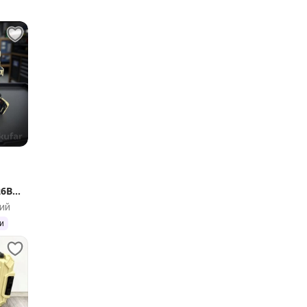
26B
ий
и