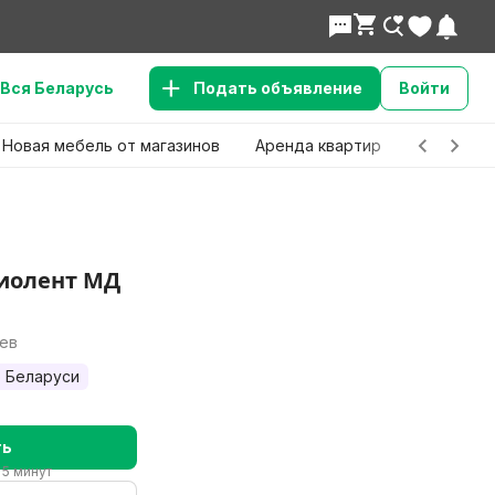
Вся Беларусь
Подать объявление
Войти
Новая мебель от магазинов
Аренда квартир
Детские 
иолент МД
лев
 Беларуси
ть
 5 минут