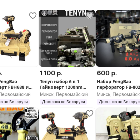
.
1 100 р.
600 р.
FengBao
Tenyn набор 6 в 1
Набор FengBao
ерт FBH688 и
Гайковерт 1200nm
перфоратор FB-80
ка FBH20-125,2
УШМ 125мм
,ушм FB-
 Первомайский
Минск, Первомайский
Минск, Первомайск
8.0 Ач
шуруповерт 65nm
5230,гайковерт FB
а по Беларуси
Доставка по Беларуси
Доставка по Беларус
Цепная пила
-1280 , 2 шт 6.0 АЧ
Циркулярка
Перфоратор