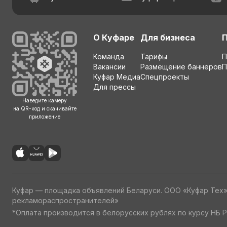
О Куфаре
Для бизнеса
Команда
Тарифы
П
Вакансии
Размещение баннеров
П
Куфар Медиа
Спецпроекты
Для прессы
Наведите камеру
на QR-код и скачивайте
приложение
Куфар — площадка объявлений Беларуси. ООО «Куфар Тех
рекламораспространителей»
*Оплата производится в белорусских рублях по курсу НБ Р