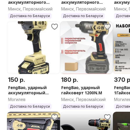
аккумуляторного
аккумуляторного
аккуму
инструмента Tenyn
инструмента FengBao 6
циркул
Минск, Первомайский
Минск, Первомайский
Минск,
EX5613L 5в1
в 1,6.0 Ач, 2 З/У
кейсе
Доставка по Беларуси
Доставка по Беларуси
Доставк
150 р.
180 р.
370 р
FengBao, ударный
FengBao, ударный
FengBao
аккумуляторный
гайковерт 1200N.M
1Гайко
гайковерт 650, 21В, без
УШМ FB
Могилев
Минск, Первомайский
Могиле
АКБ, без ЗУ
Доставка по Беларуси
Доставка по Беларуси
Доставк