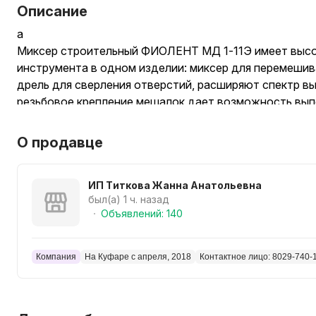
Описание
а
Миксер строительный ФИОЛЕНТ МД 1-11Э имеет высо
инструмента в одном изделии: миксер для перемешива
дрель для сверления отверстий, расширяют спектр 
резьбовое крепление мешалок дает возможность вып
перемешиванию смесей. Оптимальные режимы сверле
обеспечиваются электронной регулировкой частоты 
О продавце
редуктора из алюминиевого сплава обеспечивают до
тепла. Эргономичный дизайн изделия обеспечивает у
максимальный комфорт в работе. Фиксация выключат
ИП Титкова Жанна Анатольевна
был(а) 1 ч. назад
обеспечивает удобную работу в непрерывном режиме
Объявлений: 140
патрона 16 мм.
Характеристики товара
Тип. дрель-миксер
Компания
На Куфаре с апреля, 2018
Контактное лицо: 8029-740-
Класс профессиональности. профессиональный
Модель. МД 1-11Э
Вид электродвигателя. щеточный