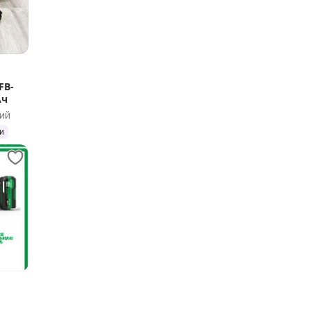
FB-
Ач
ий
и