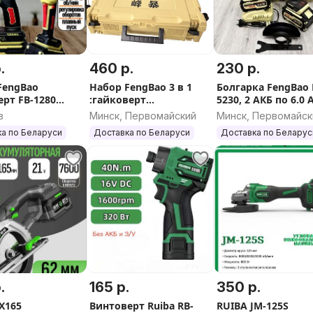
.
460 р.
230 р.
FengBao
Набор FengBao 3 в 1
Болгарка FengBao 
ерт FB-1280
:гайковерт
5230, 2 АКБ по 6.0 
а FB-5230 2 АКБ
1280,шуруповерт
в
Минск, Первомайский
Минск, Первомайск
Ач
2113,болгарка 5230,
а по Беларуси
Доставка по Беларуси
Доставка по Беларус
6.0Ач
.
165 р.
350 р.
X165
Винтоверт Ruiba RB-
RUIBA JM-125S