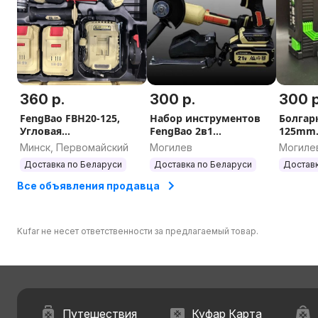
360 р.
300 р.
300 р
FengBao FBH20-125,
Набор инструментов
Болгар
Угловая
FengBao 2в1
125mm. в кейсе 2 а
шлифовальная
(Шуруповерт 2113,
8ah
Минск, Первомайский
Могилев
Могиле
машина
ушм 5230)
Доставка по Беларуси
Доставка по Беларуси
Доставк
Все объявления продавца
Kufar не несет ответственности за предлагаемый товар.
Путешествия
Куфар Карта