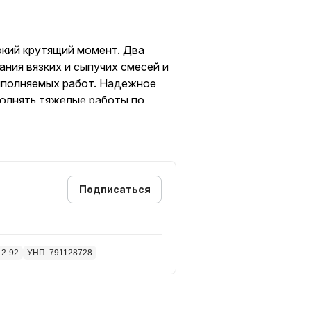
кий крутящий момент. Два
ния вязких и сыпучих смесей и
выполняемых работ. Надежное
олнять тяжелые работы по
ния и перемешивания смесей
вращения шпинделя. Корпуса
лговечность изделия и отвод
добное управление и
еля в нажатом положении
Подписаться
. Диаметр сверлильного
12-92
УНП: 791128728