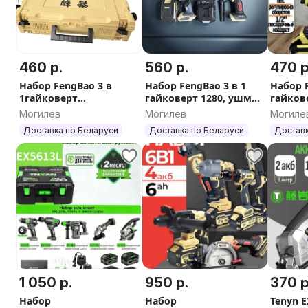
460 р.
560 р.
470 р
Набор FengBao 3 в
Набор FengBao 3 в 1
Набор 
1гайковерт
гайковерт 1280, ушм
гайков
,шуруповерт ,ушм ,6.0
5230,шуруповерт 1321
болгарк
Могилев
Могилев
Могиле
Ач
по 9.0 
Доставка по Беларуси
Доставка по Беларуси
Доставк
1 050 р.
950 р.
370 р
Набор
Набор
Tenyn E