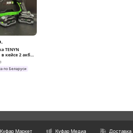
.
ка TENYN
кб
в
а по Беларуси
Куфар Маркет
Куфар Медиа
Доставка