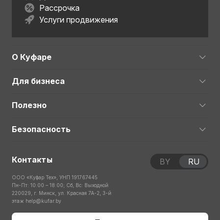
Рассрочка
Услуги продвижения
О Куфаре
Для бизнеса
Полезно
Безопасность
Контакты
BY
RU
ООО «Куфар Тех», УНП 191767445
Пн-Пт: 10:00 – 18:00; Сб, Вс: Выходной
220029, г. Минск, ул. Красная 7А-2, 3-й
этаж
help@kufar.by