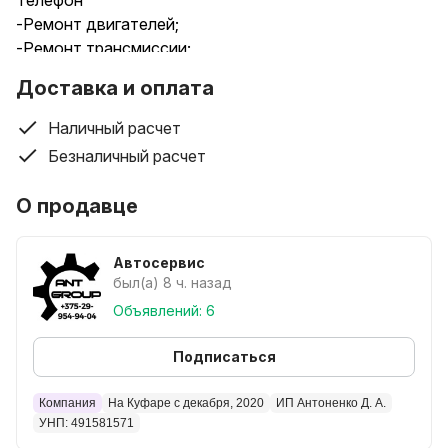
Телефон
-Ремонт двигателей;
-Ремонт трансмиссии;
-Ремонт системы зажигания;
Доставка и оплата
-Ремонт подвески;
-Ремонт глушителей;
Наличный расчет
-Ремонт тормозной системы;
Безналичный расчет
-Ремонт системы охлаждения;
-Замена технических жидкостей и фильтров;
О продавце
-Диагностика автомобиля;
-Автоэлектрик;
-А также продажа автозапчастей при установке в
Автосервис
был(а) 8 ч. назад
нашем автосервисе.
Объявлений: 6
Подписаться
Компания
На Куфаре с декабря, 2020
ИП Антоненко Д. А.
УНП: 491581571