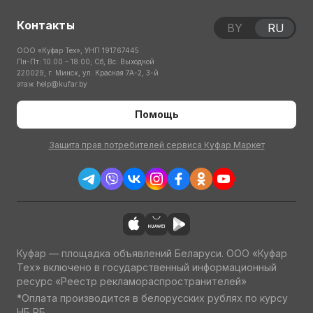
Контакты
BY
RU
ООО «Куфар Тех», УНП 191767445
Пн-Пт: 10:00 – 18:00; Сб, Вс: Выходной
220029, г. Минск, ул. Красная 7А-2, 3-й
этаж
help@kufar.by
Помощь
Защита прав потребителей сервиса Куфар Маркет
Куфар — площадка объявлений Беларуси. ООО «Куфар
Тех» включено в государственный информационный
ресурс «Реестр рекламораспространителей»
*Оплата производится в белорусских рублях по курсу
НБ РБ.