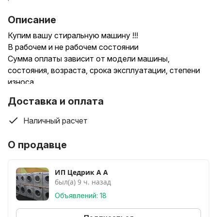
Описание
Купим вашу стиральную машину !!!
В рабочем и не рабочем состоянии
Сумма оплаты зависит от модели машины,
состояния, возраста, срока эксплуатации, степени
износа.
Чтобы узнать приблизительную стоимость,
Доставка и оплата
отправьте фото или модель машины на наш Viber или
WhatsApp. Опишите дефект или неисправность, и мы
Наличный расчет
ответим в ближайшее время.
Приедем быстро , в любое удобное для вас время
О продавце
ИП Цедрик А А
был(а) 9 ч. назад
Объявлений: 18