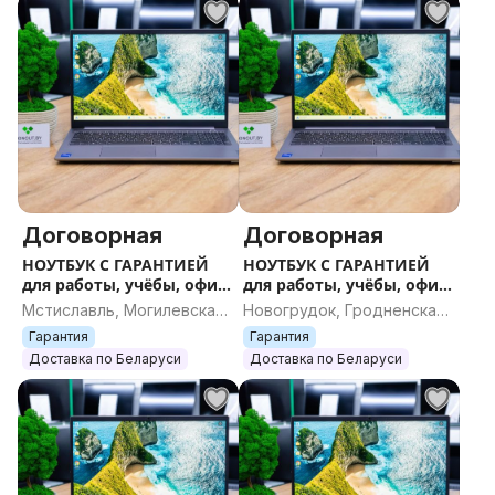
Договорная
Договорная
НОУТБУК С ГАРАНТИЕЙ
НОУТБУК С ГАРАНТИЕЙ
для работы, учёбы, офиса
для работы, учёбы, офиса
и игр
и игр
Мстиславль, Могилевская
Новогрудок, Гродненская
область
область
Гарантия
Гарантия
Доставка по Беларуси
Доставка по Беларуси