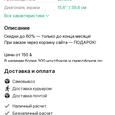
Диагональ экрана
15.6'' / 39.6 см
Все характеристики
Описание
Скидки до 60% — только до конца месяца!
При заказе через корзину сайта — ПОДАРОК!
Цены от 150 руб.
В наличии более 300 ноутбуков и смартфонов по
адресу: Минск, пр-т Независимости, 94.
Доставка и оплата
Доставка по всей Беларуси на следующий день.
Самовывоз
Ещё больше предложений на сайте 100NOUT.BY
Доставка курьером
Доставка почтой
Код товара: 12345
Модель: Lenovo IdeaPad
Наличный расчет
Безналичный расчет