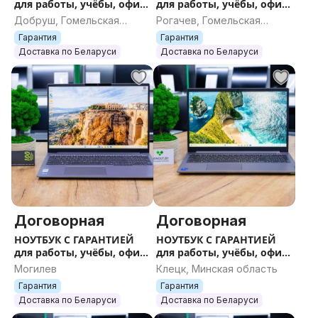
для работы, учёбы, офиса
для работы, учёбы, офиса
и игр
и игр
Добруш, Гомельская
Рогачев, Гомельская
область
область
Гарантия
Гарантия
Доставка по Беларуси
Доставка по Беларуси
Договорная
Договорная
НОУТБУК С ГАРАНТИЕЙ
НОУТБУК С ГАРАНТИЕЙ
для работы, учёбы, офиса
для работы, учёбы, офиса
и игр
и игр
Могилев
Клецк, Минская область
Гарантия
Гарантия
Доставка по Беларуси
Доставка по Беларуси