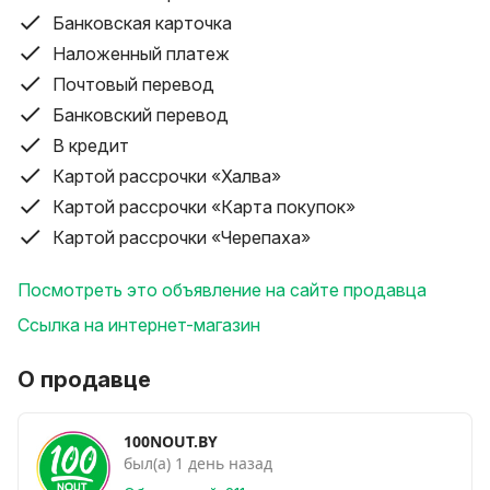
Состояние: отличное, минимальные следы
Банковская карточка
использования.
Наложенный платеж
Отличный и надёжный ноутбук, подходящий для
Почтовый перевод
любых задач:
Банковский перевод
- Подберём бюджетный, офисный или игровой
В кредит
вариант под ваши задачи и бюджет.
Картой рассрочки «Халва»
- Комплектацию и состояние можно уточнить у
Картой рассрочки «Карта покупок»
менеджера или на сайте.
Картой рассрочки «Черепаха»
Каждый ноутбук полностью обслужен, проверен и
Посмотреть это объявление на сайте продавца
продиагностирован специалистами сервиса.
Ссылка на интернет-магазин
Гарантия качества и возможность возврата или
обмена.
О продавце
Почему выбирают 100NOUT.BY:
100NOUT.BY
- Работаем как юридическое лицо — безопасная
был(а) 1 день назад
сделка.