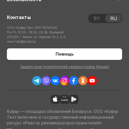
Контакты
BY
RU
ООО «Куфар Тех», УНП 191767445
Пн-Пт: 10:00 – 18:00; Сб, Вс: Выходной
220029, г. Минск, ул. Красная 7А-2, 3-й
этаж
help@kufar.by
Помощь
Защита прав потребителей сервиса Куфар Маркет
Куфар — площадка объявлений Беларуси. ООО «Куфар
Тех» включено в государственный информационный
ресурс «Реестр рекламораспространителей»