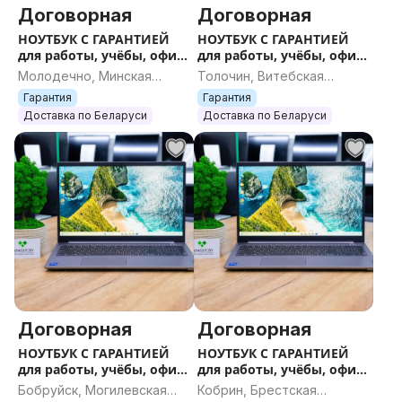
Договорная
Договорная
НОУТБУК С ГАРАНТИЕЙ
НОУТБУК С ГАРАНТИЕЙ
для работы, учёбы, офиса
для работы, учёбы, офиса
и игр
и игр
Молодечно, Минская
Толочин, Витебская
область
область
Гарантия
Гарантия
Доставка по Беларуси
Доставка по Беларуси
Договорная
Договорная
НОУТБУК С ГАРАНТИЕЙ
НОУТБУК С ГАРАНТИЕЙ
для работы, учёбы, офиса
для работы, учёбы, офиса
и игр
и игр
Бобруйск, Могилевская
Кобрин, Брестская