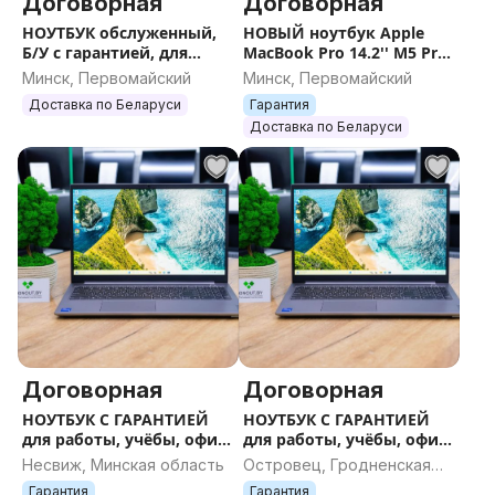
Договорная
Договорная
НОУТБУК обслуженный,
НОВЫЙ ноутбук Apple
Б/У с гарантией, для
MacBook Pro 14.2'' M5 Pro/
работы, учёбы, офиса
M5 Pro Max 2026 /
Минск, Первомайский
Минск, Первомайский
(запечатан) / Гарантия
Доставка по Беларуси
Гарантия
Доставка по Беларуси
Договорная
Договорная
НОУТБУК С ГАРАНТИЕЙ
НОУТБУК С ГАРАНТИЕЙ
для работы, учёбы, офиса
для работы, учёбы, офиса
и игр
и игр
Несвиж, Минская область
Островец, Гродненская
область
Гарантия
Гарантия