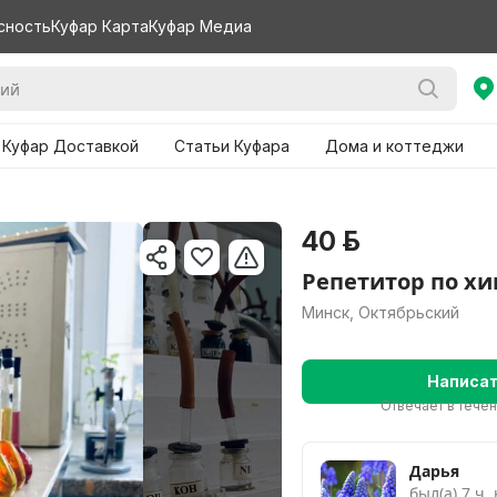
сность
Куфар Карта
Куфар Медиа
 Куфар Доставкой
Статьи Куфара
Дома и коттеджи
40 р.
Репетитор по х
Минск, Октябрьский
Написа
Отвечает в течен
Нужно больше ва
Дарья
был(а) 7 ч.