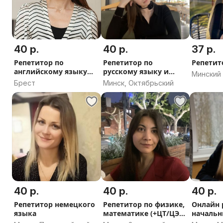
40 р.
40 р.
37 р.
Репетитор по
Репетитор по
Репетит
английскому языку
русскому языку и
Минский 
(ЦЭ/ЦТ)
литературе
Брест
Минск, Октябрьский
Минская
40 р.
40 р.
40 р.
Репетитор немецкого
Репетитор по физике,
Онлайн 
языка
математике (+ЦТ/ЦЭ
начальн
+CSCA)