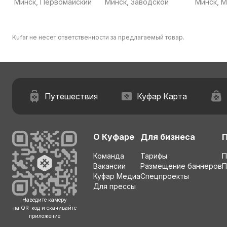
Минск, Первомайский
Минск, Заводской
Минск, 
Kufar не несет ответственности за предлагаемый товар.
Путешествия
Куфар Карта
О Куфаре
Для бизнеса
Команда
Тарифы
П
Вакансии
Размещение баннеров
П
Куфар Медиа
Спецпроекты
Для прессы
Наведите камеру
на QR-код и скачивайте
приложение