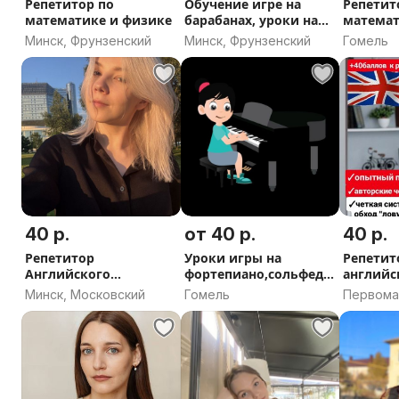
Репетитор по
Обучение игре на
Репетит
математике и физике
барабанах, уроки на
математ
барабанах,
Минск, Фрунзенский
Минск, Фрунзенский
Гомель
40 р.
от 40 р.
40 р.
Репетитор
Уроки игры на
Репетит
Английского
фортепиано,сольфедж
английс
Михалово
ио
Француз
Минск, Московский
Гомель
Первома
Витебск,
область