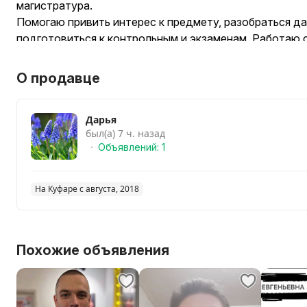
магистратура.
Помогаю привить интерес к предмету, разобраться д
подготовиться к контрольным и экзаменам. Работаю с
есть подготовка к ЦЭ/ЦТ и олимпиадам. Онлайн-занят
используется интерактивная удобная доска и дополн
О продавце
карточками, тестами и другими материалами). Поста
максимально полезными и приятными для вашего ребе
Дарья
Стоимость занятия 40 р/60 мин.
был(а) 7 ч. назад
УНП: АЕ7938588
Объявлений: 1
На Куфаре с августа, 2018
Похожие объявления