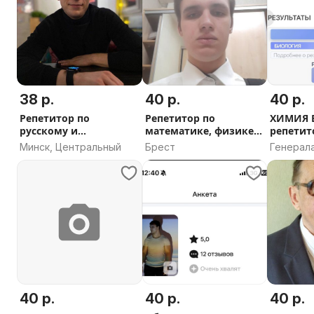
38 р.
40 р.
40 р.
Репетитор по
Репетитор по
ХИМИЯ 
русскому и
математике, физике,
репетит
английскому языку
информатике.
Минск, Центральный
Брест
Генерал
Белобор
Витебск,
область
40 р.
40 р.
40 р.