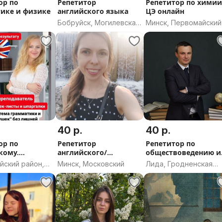
ор по
Репетитор
Репетитор по хими
ике и физике
английского языка
ЦЭ онлайн
Бобруйск, Могилевская
Минск, Первомайский
область
40 р.
40 р.
ор по
Репетитор
Репетитор по
кому.
английского/
обществоведению и
скому.
испанского языков
истории для ЦЭ и Ц
йский район,
Минск, Московский
Лида, Гродненская
 Витебская
область