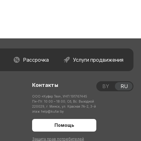
Рассрочка
Услуги продвижения
Контакты
BY
RU
ООО «Куфар Тех», УНП 191767445
Пн-Пт: 10:00 – 18:00; Сб, Вс: Выходной
220029, г. Минск, ул. Красная 7А-2, 3-й
этаж
help@kufar.by
Помощь
Защита прав потребителей