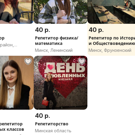
40 р.
40 р.
ор
Репетитор физика/
Репетитор по Истор
математика
и Обществоведени
район,
Минск, Ленинский
Минск, Фрунзенский
 область
40 р.
репетитор
Репетиторство
ых классов
Минская область