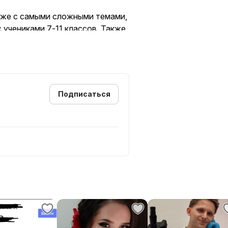
аже с самыми сложными темами,
 учениками 7-11 классов. Также
ия проходят в Zoom, при этом
ительные платформы (с квизами,
раюсь сделать занятия
нка!
Подписаться