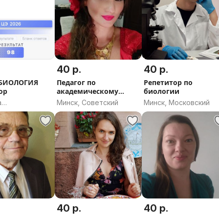
40 р.
40 р.
БИОЛОГИЯ
Педагог по
Репетитор по
ор
академическому
биологии
вокалу,постановка
а
Минск, Советский
Минск, Московский
голоса
одова ул,
 Витебская
40 р.
40 р.