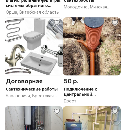
Магистральные фильтры,
Сантехработы
системы обратного
Молодечно, Минская
осмоса, проточные
Орша, Витебская область
область
системы-
продажа,установка и
обслуживание
Договорная
50 р.
Сантехнические работы
Подключение к
центральной
Барановичи, Брестская
канализации домов
Брест
область