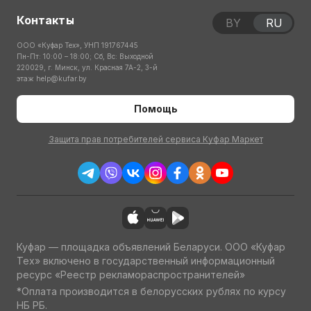
Контакты
BY
RU
ООО «Куфар Тех», УНП 191767445
Пн-Пт: 10:00 – 18:00; Сб, Вс: Выходной
220029, г. Минск, ул. Красная 7А-2, 3-й
этаж
help@kufar.by
Помощь
Защита прав потребителей сервиса Куфар Маркет
Куфар — площадка объявлений Беларуси. ООО «Куфар
Тех» включено в государственный информационный
ресурс «Реестр рекламораспространителей»
*Оплата производится в белорусских рублях по курсу
НБ РБ.