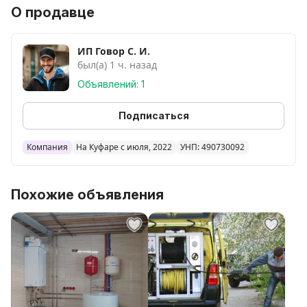
-Установка и ремонт стиральных, посудомоечных
О продавце
машин.
-Возможны и любые другие работы по дому.
ИП Говор С. И.
был(а) 1 ч. назад
Объявлений: 1
Подписаться
Компания
На Куфаре с июля, 2022
УНП: 490730092
Похожие объявления