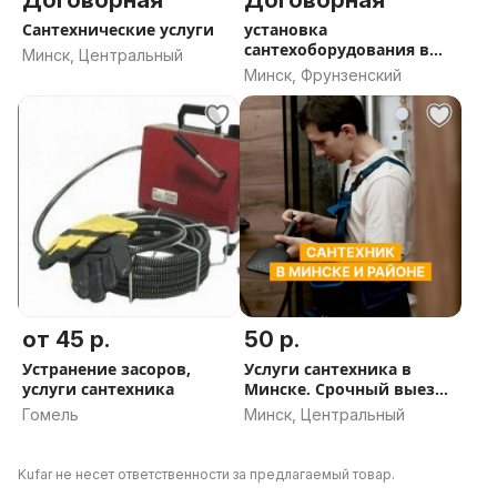
Договорная
Договорная
Сантехнические услуги
установка
сантехоборудования в
Минск, Центральный
ванной комнате .
Минск, Фрунзенский
от 45 р.
50 р.
Устранение засоров,
Услуги сантехника в
услуги сантехника
Минске. Срочный выезд.
Выезд на район.
Гомель
Минск, Центральный
Сантехник. Выезд в день
обращения
Kufar не несет ответственности за предлагаемый товар.