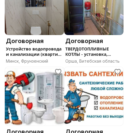
Договорная
Договорная
Устройство водопровода
ТВЕРДОТОПЛИВНЫЕ
и канализации (квартира
КОТЛЫ - установка,
.дом)
ремонт, продажа
Минск, Фрунзенский
Орша, Витебская область
Договорная
Договорная