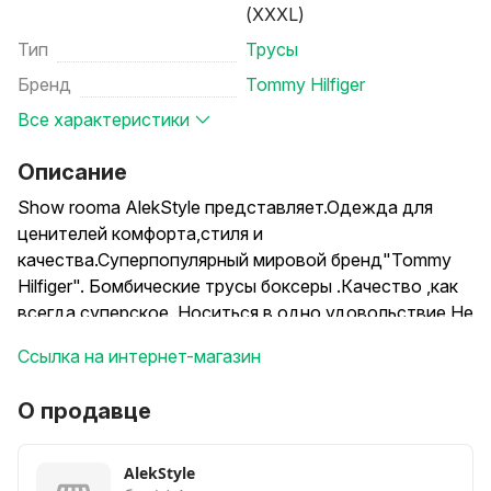
(XXXL)
Тип
Трусы
Бренд
Tommy Hilfiger
Все характеристики
Описание
Show roomа АlekStyle представляет.Одежда для
ценителей комфорта,стиля и
качества.Суперпопулярный мировой бренд"Tommy
Hilfiger". Бомбические трусы боксеры .Качество ,как
всегда суперское..Носиться в одно удовольствие.Не
вытягивается и не меняет координально цвет после
Ссылка на интернет-магазин
многочисленных стирок.Производство Турция. В
наличии есть весь размерный ряд.Состав:95%
О продавце
хлопок.5 %микс
Можно по штучно ,можно в подарочных упаковках
по две - пять штук. Розничная цена 8.50.Подарочная
AlekStyle