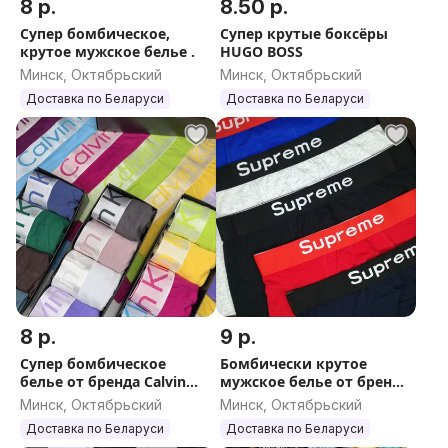
8 р.
8.50 р.
Супер бомбическое,
Супер крутые боксёры
крутое мужское белье .
HUGO BOSS
Минск, Октябрьский
Минск, Октябрьский
Доставка по Беларуси
Доставка по Беларуси
8 р.
9 р.
Супер бомбическое
Бомбически крутое
белье от бренда Calvin
мужское белье от бренда
Klein
Суприм
Минск, Октябрьский
Минск, Октябрьский
Доставка по Беларуси
Доставка по Беларуси