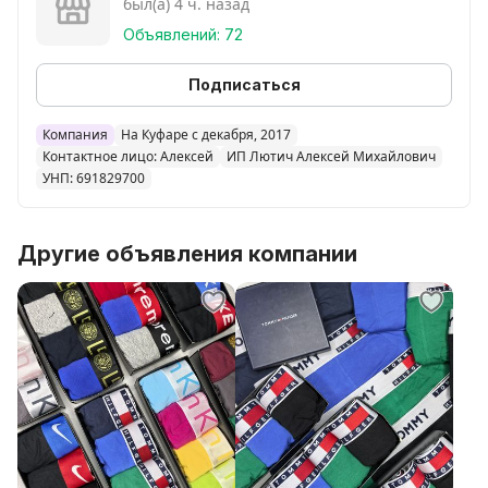
был(а) 4 ч. назад
коробка отдельно стоит 3 руб.
Доставка по Минску,РБ Европочтой и Белпочтой
Объявлений: 72
наложенным платежом по фиксированным
тарифам.Самовывоз Сеница ул. Мирутко 4 по
Подписаться
предварительной договоренности.
ВСЕМ ПОКУПАТЕЛЯМ ДАРИМ ПОДАРКИ И
Компания
На Куфаре с декабря, 2017
Контактное лицо: Алексей
ИП Лютич Алексей Михайлович
ПРИЯТНЫЕ СКИДКИ.
УНП: 691829700
Другие объявления компании