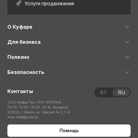
Услуги продвижения
О Куфаре
Для бизнеса
Полезно
Безопасность
Контакты
BY
RU
ООО «Куфар Тех», УНП 191767445
Пн-Пт: 10:00 – 18:00; Сб, Вс: Выходной
220029, г. Минск, ул. Красная 7А-2, 3-й
этаж
help@kufar.by
Помощь