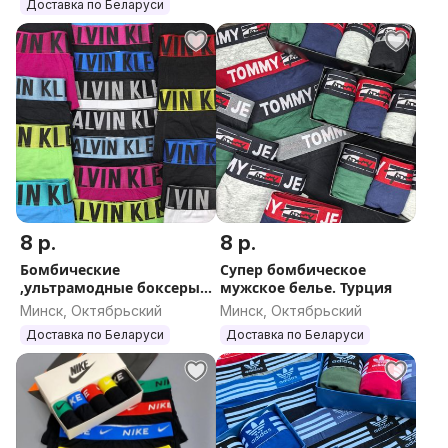
Доставка по Беларуси
8 р.
8 р.
Бомбические
Супер бомбическое
,ультрамодные боксеры
мужское белье. Турция
Calvin Klein
Минск, Октябрьский
Минск, Октябрьский
Доставка по Беларуси
Доставка по Беларуси