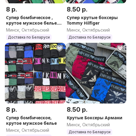
8 р.
8.50 р.
Супер бомбическое ,
Супер крутые боксеры
крутое мужское белье.
Tommy Hilfiger
Производство Турция.
Минск, Октябрьский
Минск, Октябрьский
Качество ТОП.
Доставка по Беларуси
Доставка по Беларуси
8 р.
8.50 р.
Супер бомбическое,
Крутые Боксеры Армани
крутое мужское белье
Минск, Октябрьский
Минск, Октябрьский
Доставка по Беларуси