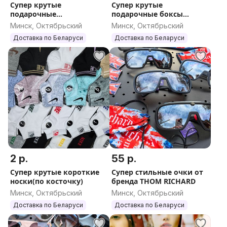
Супер крутые
Супер крутые
подарочные
подарочные боксы
боксы(носки)Турция
(носки+парфюм)
Минск, Октябрьский
Минск, Октябрьский
Доставка по Беларуси
Доставка по Беларуси
2 р.
55 р.
Супер крутые короткие
Супер стильные очки от
носки(по косточку)
бренда THOM RICHARD
Минск, Октябрьский
Минск, Октябрьский
Доставка по Беларуси
Доставка по Беларуси