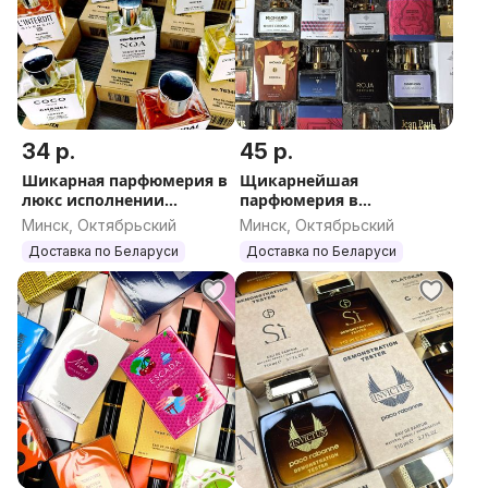
34 р.
45 р.
Шикарная парфюмерия в
Щикарнейшая
люкс исполнении
парфюмерия в
50мл.ОАЭ
оригинальном
Минск, Октябрьский
Минск, Октябрьский
исполнении . Люкс 30 мл.
Доставка по Беларуси
Доставка по Беларуси
Производитель ОАЭ.