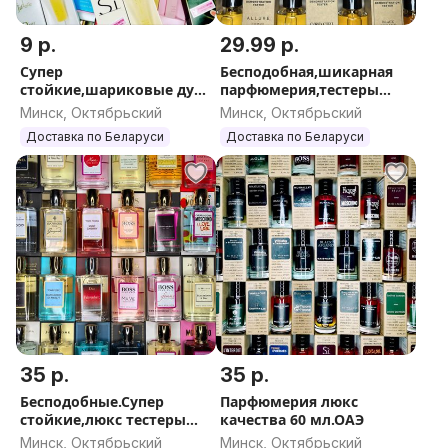
118.This is Her! UNDRESSED Zadig & Voltaire
9 р.
29.99 р.
119.YARA LATTAFA
120.EX Nihilo Blue Talisman
Супер
Бесподобная,шикарная
стойкие,шариковые духи
парфюмерия,тестеры
121.Chanel Cometа
с феромонами 10мл ОАЭ
ОАЭ 115мл
Минск, Октябрьский
Минск, Октябрьский
122.Chanel chans Splendida
Доставка по Беларуси
Доставка по Беларуси
123.Moschino Toy 2
124.Moschino Toy 2 babble game
125.ESCADA Bali paradise
126.YSL Y( муж.)
127.HUGO BOSS зелёный цитрус( муж.)
128.
35 р.
35 р.
Бесподобные.Супер
Парфюмерия люкс
стойкие,люкс тестеры
качества 60 мл.ОАЭ
100мл.
Минск, Октябрьский
Минск, Октябрьский