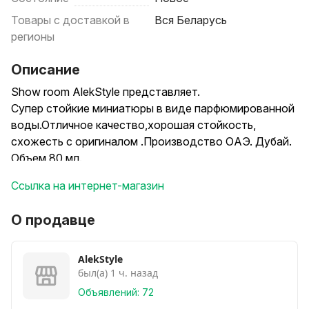
Товары с доставкой в
Вся Беларусь
регионы
Описание
Show room АlekStyle представляет.
Супер стойкие миниатюры в виде парфюмированной
воды.Отличное качество,хорошая стойкость,
схожесть с оригиналом .Производство ОАЭ. Дубай.
Объем 80 мл.
Стойкость парфюмерии 6-8 час ,в более насыщенных
Ссылка на интернет-магазин
ароматах более 10 час..
Розничная цена .15руб .Возможен опт.Доставка по
О продавце
Минску Беларуси Белпочтой/Европочтой
наложенным платежом по фиксированным тарифам.
Всем покупателям дарим скидки и подарки.
AlekStyle
был(а) 1 ч. назад
Список ассортимента;
1.Cacharel Amor Amor
Объявлений: 72
2.Nina Ricci Love By Nina