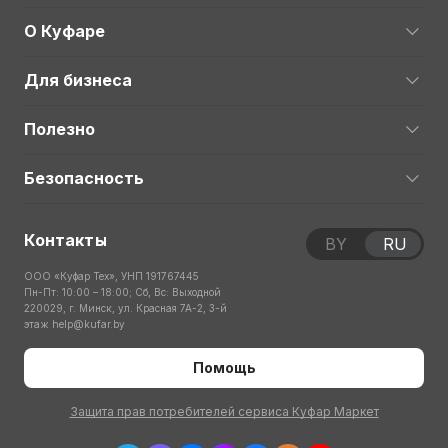
О Куфаре
Для бизнеса
Полезно
Безопасность
Контакты
BY
RU
ООО «Куфар Тех», УНП 191767445
Пн-Пт: 10:00 – 18:00; Сб, Вс: Выходной
220029, г. Минск, ул. Красная 7А-2, 3-й
этаж
help@kufar.by
Помощь
Защита прав потребителей сервиса Куфар Маркет