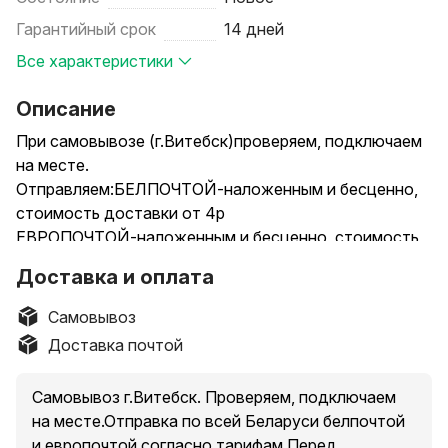
Гарантийный срок
14 дней
Все характеристики
Описание
При самовывозе (г.Витебск)проверяем, подключаем
на месте.
Отправляем:БЕЛПОЧТОЙ-наложенным и бесценно,
стоимость доставки от 4р
ЕВРОПОЧТОЙ-наложенным и бесценно, стоимость
доставки от 3,59
Доставка и оплата
СМОТРИТЕ ДРУГИЕ МОИ ОБЪЯВЛЕНИЯ
_____________________________________________________________
Самовывоз
Фен для сушки волос с насадками-концентраторами
Доставка почтой
VGR-9200
Фен зарекомендовал себя как легкий, удобный,
Самовывоз г.Витебск. Проверяем, подключаем
компактный, практически бесшумный инструмент как
на месте.Отправка по всей Беларуси белпочтой
среди профессионалов индустрии красоты, так и
и европочтой согласно тарифам.Перед