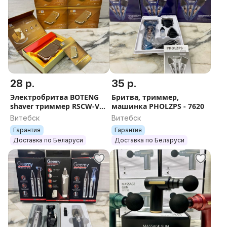
28 р.
35 р.
Электробритва BOTENG
Бритва, триммер,
shaver триммер RSCW-V2
машинка PHOLZPS - 7620
бритва
Витебск
Витебск
Гарантия
Гарантия
Доставка по Беларуси
Доставка по Беларуси