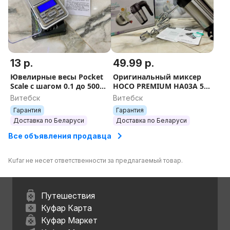
13 р.
49.99 р.
Ювелирные весы Pocket
Оригинальный миксер
Scale с шагом 0.1 до 500
HOCO PREMIUM HA03A 5
гр
скоростей 150W
Витебск
Витебск
Гарантия
Гарантия
Доставка по Беларуси
Доставка по Беларуси
Все объявления продавца
Kufar не несет ответственности за предлагаемый товар.
Путешествия
Куфар Карта
Куфар Маркет