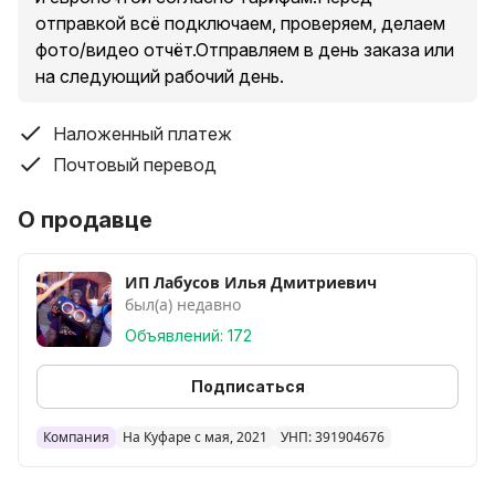
среди пользователей в повседневных домашних
отправкой всё подключаем, проверяем, делаем
условиях.
фото/видео отчёт.Отправляем в день заказа или
Фен оснащен мощным мотором, несколькими
на следующий рабочий день.
уровнями скорости то, что необходимо, чтобы
сушка волос была максимально бережной и быстрой!
Наложенный платеж
Ключевые характеристики фена:
• Мощность: 6000Вт; (Указано производителем)
Почтовый перевод
• Режимы работы: холодный воздух / теплый воздух
/ горячий воздух;
О продавце
• Система двойного контроля температуры с
функцией автоматического отключения для защиты
ИП Лабусов Илья Дмитриевич
изделие от перегрева;
был(а) недавно
• Кабель длиной 130 см;
Объявлений: 172
Комплектация:
• Фен VGR -9200;
Подписаться
• Насадки
Компания
На Куфаре с мая, 2021
УНП: 391904676