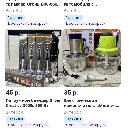
триммер Огонь BRC-666-
автомобиля с
3, машинка для стрижки
подогревом
Витебск
Витебск
Гарантия
Гарантия
Доставка по Беларуси
Доставка по Беларуси
45 р.
35 р.
Погружной блендер Silver
Электрический
Crest sc-8009s 500 Вт
измельчитель «Молния»
кухонный комбайн
Витебск
Витебск
Гарантия
Гарантия
Доставка по Беларуси
Доставка по Беларуси