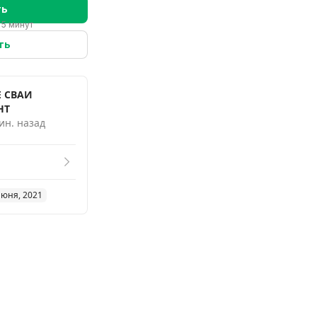
ть
 5 минут
ть
 СВАИ
НТ
ин. назад
июня, 2021