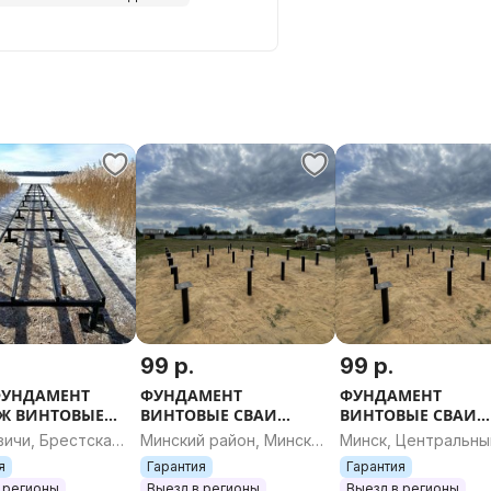
99 р.
99 р.
ФУНДАМЕНТ
ФУНДАМЕНТ
ФУНДАМЕНТ
Ж ВИНТОВЫЕ
ВИНТОВЫЕ СВАИ
ВИНТОВЫЕ СВАИ
СВАЙНЫЙ
монтаж установка
КАРКАСНЫЙ ДОМ 
вичи, Брестская
Минский район, Минская
Минск, Центральны
МЕНТ ДОМ
ДОМ СРУБ БАНЯ
АФРЕЙМ УЧАСТОК 
ь
область
я
Гарантия
Гарантия
 СРУБ АФРЕЙМ
КАРКАСНЫЙ АФРЕЙМ
ОПАЛУБКА РОСТВЕ
 регионы
Выезд в регионы
Выезд в регионы