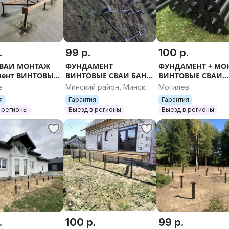
.
99 р.
100 р.
СВАИ МОНТАЖ
ФУНДАМЕНТ
ФУНДАМЕНТ + МО
мент ВИНТОВЫЕ
ВИНТОВЫЕ СВАИ БАНЯ
ВИНТОВЫЕ СВАИ
часток дом баня
ДОМ АФРЕЙМ
СВАЙНЫЙ ФУНДА
в
Минский район, Минская
Могилев
терраса пирс
КАРКАСНИК СИП
НА СВАЯХ ДОМ БА
область
я
Гарантия
Гарантия
 сруб забор
ТЕРРАСА ПИРС БЕСЕДКА
ТЕРРАСА УЧАСТОК
 регионы
Выезд в регионы
Выезд в регионы
УЧАСТОК ПИРС ЗАБОР
ПИРС ШВЕЛЕР ПЛ
БУР
.
100 р.
99 р.