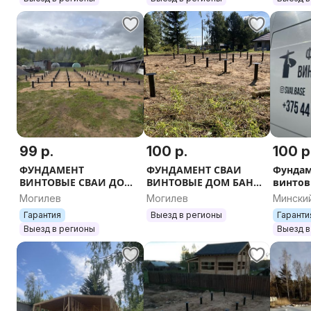
УЧАСТОК ОГО
БАНЯ СРУБ
НАВЕС 
ТЕРРАС
99 р.
100 р.
100 р
ФУНДАМЕНТ
ФУНДАМЕНТ СВАИ
Фундам
ВИНТОВЫЕ СВАИ ДОМ
ВИНТОВЫЕ ДОМ БАНЯ
винтов
БАНЯ ГАРПЖ САРАЙ
БЕСЕДКА ТЕРРАСА ПИРС
фундам
Могилев
Могилев
Минский
ТЕРРАСА ПИРС БЕСЕДКА
МЕТАЛЛ профиль
на свая
област
Гарантия
Выезд в регионы
Гаранти
УЧАСТОК ДАЧА
АФРЕЙМ КАРКАСНЫЙ
беседк
Выезд в регионы
Выезд в
ОСНОВА КАРКАС
ДОМ НАВЕС
навес