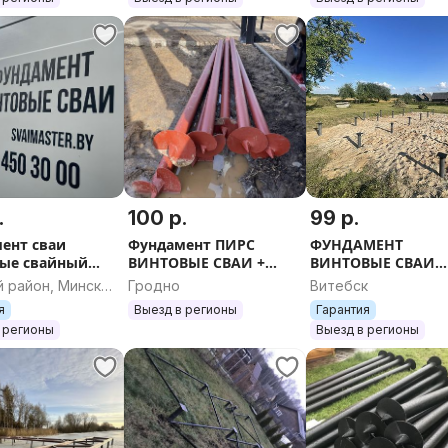
БЕСЕДКА
БЕСЕДКА НАВЕС
БРЕВНО ДАЧА
А
ТЕРРАСА ЗАБОР
.
100 р.
99 р.
ент сваи
Фундамент ПИРС
ФУНДАМЕНТ
ые свайный
ВИНТОВЫЕ СВАИ +
ВИНТОВЫЕ СВАИ
ент фундамент
МОНТАЖ дом каркас
МОНТАЖ СВАЙНЫ
 район, Минская
Гродно
Витебск
х под дом баня
баня пирс терраса СРУБ
СРУБ ДОМ БАНЯ Г
ь
я
Выезд в регионы
Гарантия
а пирс терраса
УСАДЬБА РЕМОНТ
НАВЕС ТЕРРАСА
 регионы
Выезд в регионы
ОГОЛОВОК ДАЧА
БЕСЕДКА УЧАСТОК
ПИРС ОГОРО