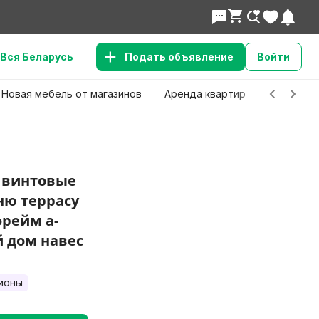
Вся Беларусь
Подать объявление
Войти
Новая мебель от магазинов
Аренда квартир
Детские 
 винтовые
ню террасу
фрейм a-
 дом навес
ионы