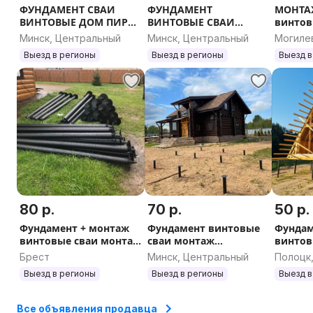
ФУНДАМЕНТ СВАИ
ФУНДАМЕНТ
МОНТАЖ Фунда
ВИНТОВЫЕ ДОМ ПИРС
ВИНТОВЫЕ СВАИ
винтов
ЗАБОР БЕСЕДКА
ростверк под дом
дом св
Минск, Центральный
Минск, Центральный
Могиле
ПРОФИЛЬ ТЕРРАСА
баню гараж участок
сруб на
Выезд в регионы
Выезд в регионы
Выезд в
фундаментные МЕТАЛЛ
терраса пирс беседка
приста
навес баня
СВАЙНЫЙ ФУНДАМЕНТ
участо
80 р.
70 р.
50 р.
Фундамент + монтаж
Фундамент винтовые
Фундам
винтовые сваи монтаж
сваи монтаж
винтов
каркас баня терраса
установка дом каркас
беседк
Брест
Минск, Центральный
Полоцк
беседка участок гараж
пирс навес терраса
баня у
област
Выезд в регионы
Выезд в регионы
Выезд в
дом
баня участок дом дача
Все объявления продавца