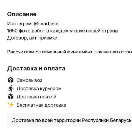
Описание
Инстаграм. @svai.base
1650 фото работ в каждом уголке нашей страны
Договор, акт-приемки
Рассчитаем оптимальный фундамент для вашего стро
Производство и монтаж винтовых свай (свайный фун
Для: дом, гараж, баня, постройка, забор, Пирс, терасс
Доставка и оплата
ворота, калитка, ограждение, сруб.
Так же, монтируем Забивные железобетонные сваи, р
Самовывоз
Диаметр сваи: 57 мм, 76 мм, 89 мм, 102 мм, 108 мм, 120
Доставка курьером
I
Доставка почтой
Длина сваи: от 1 до 6 метров.
Бесплатная доставка
I
Размеры оголовков: 150 х 150 мм, 200 х 200 мм, 250 х 
Доставка по всей территории Республики Беларусь
мм, 400 х 400 мм.
I