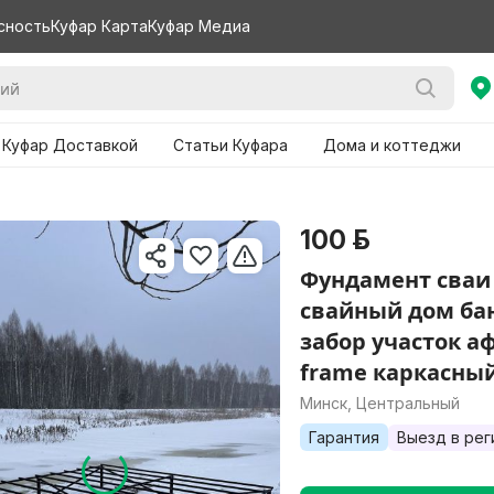
сность
Куфар Карта
Куфар Медиа
 Куфар Доставкой
Статьи Куфара
Дома и коттеджи
100 р.
Фундамент сваи
свайный дом ба
забор участок а
frame каркасный
Минск, Центральный
Гарантия
Выезд в рег