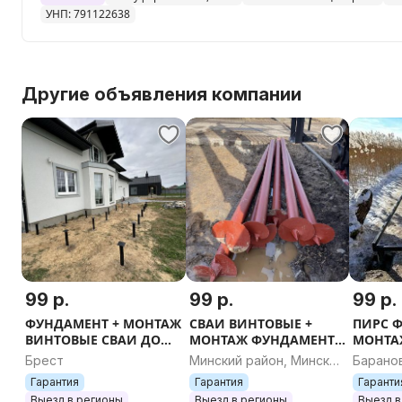
УНП: 791122638
Другие объявления компании
99 р.
99 р.
99 р.
ФУНДАМЕНТ + МОНТАЖ
СВАИ ВИНТОВЫЕ +
ПИРС 
ВИНТОВЫЕ СВАИ ДОМ
МОНТАЖ ФУНДАМЕНТ
МОНТА
БАНЯ ГАРАЖ БЕСЕДКА
свайный фундамент
СВАИ 
Брест
Минский район, Минская
Барано
НАВЕС ТЕРРАСА
фундамент на сваях
ФУНДА
область
област
Гарантия
Гарантия
Гаранти
ТЕПЛИЦА ЗАБОР ДАЧА
Пирс КАРКАСНЫЙ ДОМ
КАРКАС
Выезд в регионы
Выезд в регионы
Выезд в