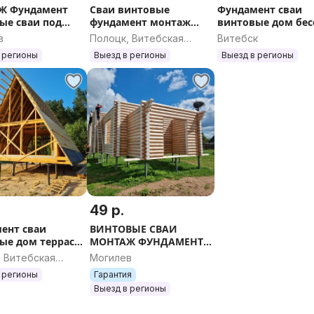
мент
Сваи винтовые
Фундамент сваи
ые сваи под
фундамент монтаж
винтовые дом бес
айный баню
дом навес пирс
пирс огород кры
в
Полоцк, Витебская
Витебск
вес террасу
беседка профиль
кровля терраса св
область
 регионы
Выезд в регионы
Выезд в регионы
нь забор ангар
оголовок ростверк
ростверк баня кар
к
терраса дача блок
участ
49 р.
ент сваи
ВИНТОВЫЕ СВАИ
ые дом терраса
МОНТАЖ ФУНДАМЕНТ
а пирс каркас
ПИРС дом афрейм сруб
, Витебская
Могилев
часток
каркас навес терраса
ь
 регионы
Гарантия
пирс участок жби
Выезд в регионы
ростверк